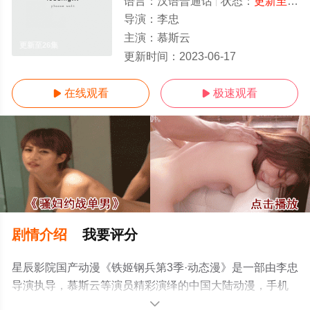
语言：
汉语普通话
状态：
更新至26集
导演：
李忠
主演：
慕斯云
更新至26集
更新时间：
2023-06-17
在线观看
极速观看


剧情介绍
我要评分
星辰影院国产动漫《铁姬钢兵第3季·动态漫》是一部由李忠
导演执导，慕斯云等演员精彩演绎的中国大陆动漫，手机
免费观看高清无删减完整版动漫全集就上星辰影视，更多
