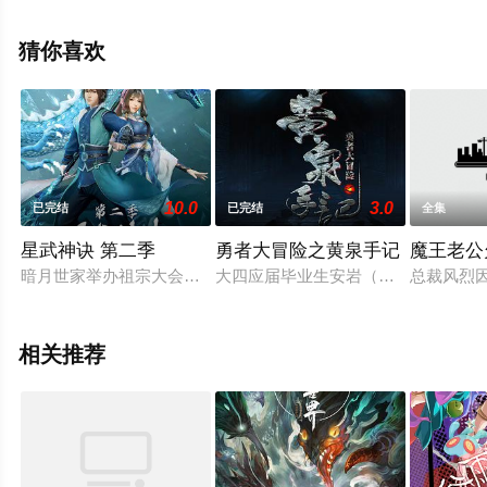
相关信息可移步至豆瓣动漫、电视猫或剧情网等平台了
解。
猜你喜欢
10.0
3.0
已完结
已完结
全集
星武神诀 第二季
勇者大冒险之黄泉手记
魔王老公
暗月世家举办祖宗大会，意图借机处置青羽世家。众附属家族起
大四应届毕业生安岩（王梓 配音）
总裁风烈
相关推荐