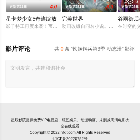
4.0
8.0
更新第11集
更新第281集
更新第02集
星卡梦少女5奇迹绽放
完美世界
谷雨街后
影子特工再度来袭！宝石族精灵竟然成了关键所在！东方桃子与
动画改编自同名小说。他为修道而生
在时空的
影片评论
共
0
条 “铁姬钢兵第3季·动态漫” 影评
星辰影院
提供免费VIP电视剧、综艺娱乐、动漫动画、未删减高清电影大
全在线观看
Copyright © 2022 hfxit.com All Rights Reserved
辽ICP备20220752号