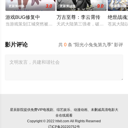
3.0
9.0
更新第09集
更新第08集
更新第13集
游戏BUG修复中
万古至尊：李云霄传
绝世战魂
当游戏策划江城突然被拉进自己精心打造的数字世界时，他原本
天武大陆第三强者，破军武帝古飞扬
苍岚大陆
影片评论
共
0
条 “阳光小兔兔第九季” 影评
星辰影院
提供免费VIP电视剧、综艺娱乐、动漫动画、未删减高清电影大
全在线观看
Copyright © 2022 hfxit.com All Rights Reserved
辽ICP备20220752号