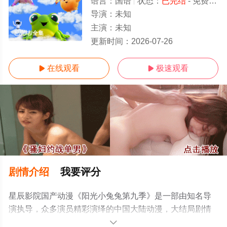
语言：
国语
状态：
已完结
- 免费在线观看
导演：
未知
主演：
未知
已完结/全集
更新时间：
2026-07-26
在线观看
极速观看


剧情介绍
我要评分
星辰影院国产动漫《阳光小兔兔第九季》是一部由知名导
演执导，众多演员精彩演绎的中国大陆动漫，大结局剧情
已揭晓（已完结），手机免费观看高清无删减完整版动漫
