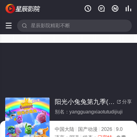






阳光小兔兔第九季(全集)
分享

别名：yangguangxiaotutudijiuji
中国大陆
国产动漫
2026
9.0