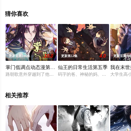
全集就上星辰影视，更多相关信息可移步至豆瓣动漫、电
视猫或剧情网等平台了解。
猜你喜欢
10.0
4.0
更新至第105集
更新第12集
更新至第73
掌门低调点动态漫第三季动态漫
仙王的日常生活第五季
我在末世
路朝歌意外穿越到了他最喜欢的游戏《天玄界》中，开局成为辣
码字的爸、神秘的妈、全新的妹妹和
大学生高
相关推荐