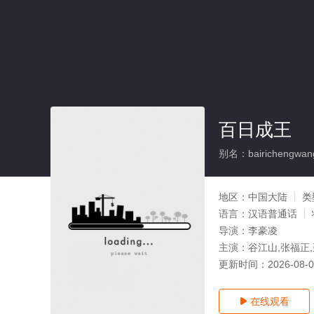
百日成王
别名：bairichengwan
地区：
中国大陆
类
语言：
汉语普通话
导演：
李豪凌
主演：
谷江山,张福正,
更新时间：
2026-08-
在线观看
