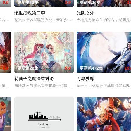
9.0
更新第13集
3.0
更新第34集
1.
绝世战魂第二季
光阴之外
以为能在这片熟悉的地方游刃有余。然而，令他震惊的是，游戏
帝古飞扬被世界规则所限，修为困在九天武帝境多年，难以突破。为了摆脱困境
苍岚大陆以武魂定强弱，秦家少主秦南本是废魂之身，受尽冷眼。机
天地是万物众生的客舍，光阴是
6.0
更新第22集
5.0
更新第472集
10.
花仙子之魔法香对论
万界独尊
唯独开山弟子徐阳一直是炼气期，为突破修为早日飞升，徐阳闭
当道。又值幽界入侵，人、幽两界势力荼毒人间，捕蛇者许应因看不惯为幽界卖
东映动画与腾讯宣布将联手打造『花仙子』全新动画
这一日，林枫正在林府凝聚武魂