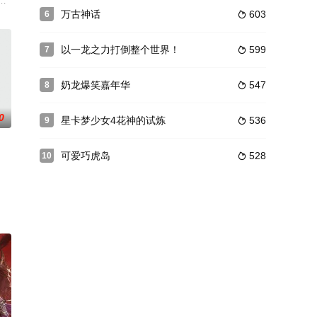
慕天星联姻的对象竟
》是由沈乐平执导、杭州玄机科技信息技术有限公司出品的中国3D武侠动画《
万古神话
603
6

以一龙之力打倒整个世界！
599
7

奶龙爆笑嘉年华
547
8

0
星卡梦少女4花神的试炼
536
9

可爱巧虎岛
528
10

夜因其父遗失宗门镇
球与太古星城之间，与星城特工携手寻找核心能源“太古