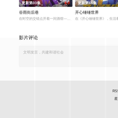
更新第03集
6.0
更新第66集
谷雨街后巷
开心锤锤世界
在时空的交错点开着一间酒馆——谷雨街后巷。 无论城市的角落，
在《开心锤锤世界》，生活
影片评论
RS
星