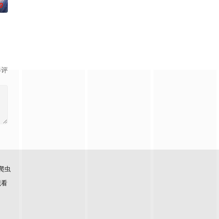
0
，以充满趣味的方式
敝。穿越成国足替补的林锋绑定“球星技能复刻”系统，
影评
爬虫
观看