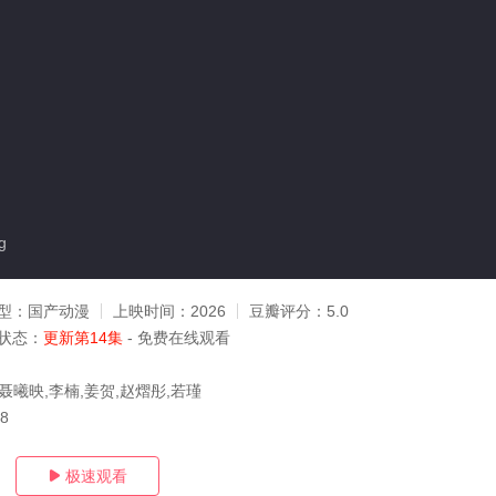
g
型：
国产动漫
上映时间：
2026
豆瓣评分：
5.0
状态：
更新第14集
- 免费在线观看
聂曦映,李楠,姜贺,赵熠彤,若瑾
08
极速观看
