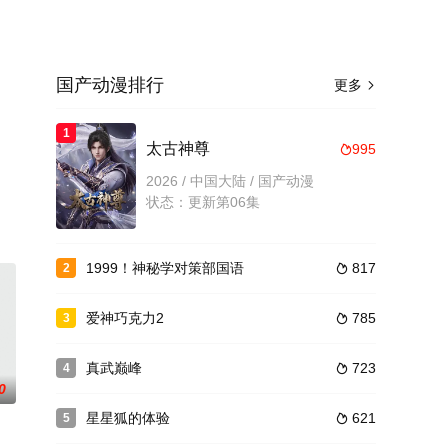
国产动漫排行
更多

1
太古神尊
995

2026 / 中国大陆 / 国产动漫
状态：更新第06集
1999！神秘学对策部国语
817
2

爱神巧克力2
785
3

真武巅峰
723
4

0
星星狐的体验
621
5
