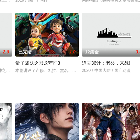
对战叶星云，但最终仍是棋差一招，被叶星云打败。与此同时，
速上拦下了凌冽的车，凌冽认出慕天星就是半年前救下自己的救命恩人，并得知
2019 / 国产 / 内详
网络动画《秦时明月之沧海横流
2.0
已完结
1.0
12集全
3.
量子战队之恐龙守护3
追夫36计：老公，来战!
滚滚和桃都老邻居柳公子一起继续为了寻找失踪的百妖谱而云游
神之传承者，成神州新主宰。各宗门帮派为夺龙神传承而纷争渐起。主人公楚千
本剧讲述了卢修、凯拉、杰名、欧泽四位少年，借助量子隧道穿梭于地
2020 / 中国大陆 / 国产动漫