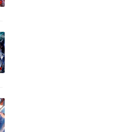
0
，借助神霄宫主曲红
缘之下，他觉醒太古战神之魂，从此逆天改命。他横扫宗门
古往今来的过客。苍天残面张开诡异之眼，所视之处生灵涂炭，化为永恒的禁
0
命的草头神欺压百姓
，不想，他才刚将剑武魂修炼成雏形，未婚妻姬漫夭就趁机夺走了他的武魂，