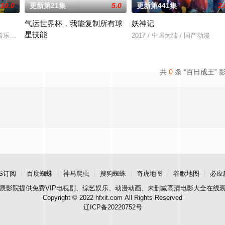
10.0
更新第21集
5.0
更新第441集
2.
气运世界杯，我能复制所有球
妖神记
星技能
还是繁星坠落的荒漠， 穿过现实的迷宫，欢迎光临“谷雨
着乐观善良的少年锤锤和他性格各异的家人朋友们，他们在日常琐事中脑洞大开
2017 / 中国大陆 / 国产动漫
平行世界，足球胜负直接绑定国运。Z国连年战败，国运衰微，民生凋
共
0
条 “百日成王” 
S订阅
百度蜘蛛
神马爬虫
搜狗蜘蛛
奇虎地图
谷歌地图
必应
辰影院
提供免费VIP电视剧、综艺娱乐、动漫动画、未删减高清电影大全在线
Copyright © 2022 hfxit.com All Rights Reserved
辽ICP备20220752号