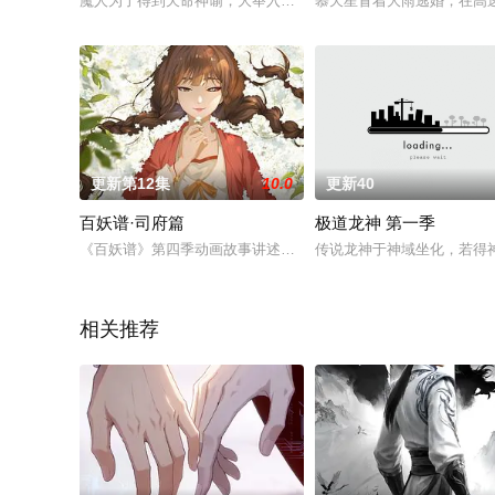
魔人为了得到天命神谕，大举入侵青羽世家，魔族首领亲自下场
慕天星冒着大雨逃婚，在高
更新第12集
10.0
更新40
百妖谱·司府篇
极道龙神 第一季
《百妖谱》第四季动画故事讲述，桃天带着小和尚磨牙、小狐妖
传说龙神于神域坐化，若得
相关推荐