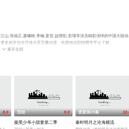
山,张福正,聂曦映,李楠,姜贺,赵熠彤,若瑾等演员精彩演绎的中国大陆动
，更多相关信息可移步至豆瓣动漫、电视猫或剧情网等平台了解。
展开全部

8.0
完结
9.0
更新第25集
10.
腹黑少爷小甜妻第二季
秦时明月之沧海横流