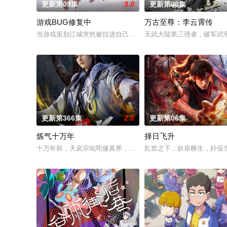
更新第09集
3.0
更新第08集
游戏BUG修复中
万古至尊：李云霄传
当游戏策划江城突然被拉进自己精心打造的数字世界时，他原本
天武大陆第三强者，破军武
更新第366集
2.0
更新第06集
炼气十万年
择日飞升
十万年前，天岚宗叱咤修真界，宗内弟子皆是天骄，所向披靡。
乱世之下，妖祟横生，奸佞