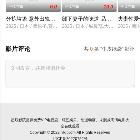
6.0
10.0
中文字幕
中文字幕
中文字幕
分拣垃圾 意外出轨性爱
部下妻子的味道 品尝的上司
夫妻性爱
2025 / 日本 / 舞原圣,葵悠太
2025 / 日本 / 城鼻寇,大泽透,中山健二
2025 /
影片评论
共
0
条 “牛皮纸袋” 影评
星辰影院
提供免费VIP电视剧、综艺娱乐、动漫动画、未删减高清电影大
全在线观看
Copyright © 2022 hfxit.com All Rights Reserved
辽ICP备20220752号