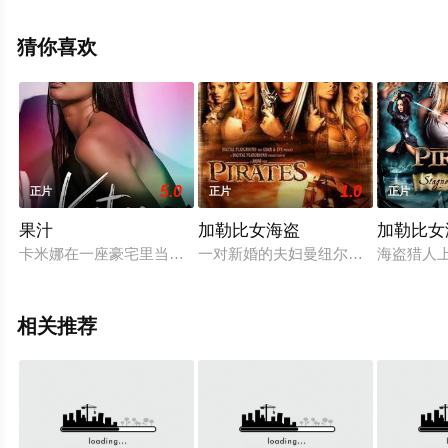
安东尼奥·查丽蒂,詹姆斯·柯
布,Reece,Cross,Bobby,Davis,Mike,Duff,Chris,等演员精彩
猜你喜欢
演绎的美国电影，手机免费观看高清无删减完整版电影大
全就上星辰影视，更多相关信息可移步至豆瓣电影、电视
猫或剧情网等平台了解。
5.0
1.0
正片
正片
正片
果汁
加勒比女海盗
加勒比女
卡米娜在一座豪宅里当女仆，很快就得知了主人亚历克斯和格蕾
一对新婚的夫妇曼纽尔、伊莎贝拉在
海盗猎人上
相关推荐