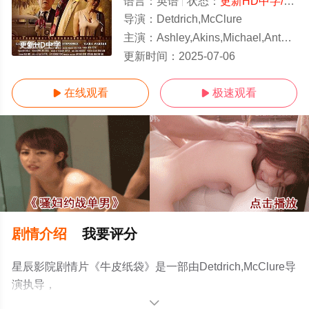
语言：
英语
状态：
更新HD中字/高清
导演：
Detdrich,McClure
主演：
Ashley,Akins,Michael,Anthony,Jr.,Vivia,E.,Armstrong,Pr
更新HD中字
更新时间：
2025-07-06
在线观看
极速观看


剧情介绍
我要评分
星辰影院剧情片《牛皮纸袋》是一部由Detdrich,McClure导
演执导，
Ashley,Akins,Michael,Anthony,Jr.,Vivia,E.,Armstrong,Preston
