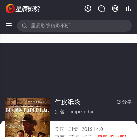






牛皮纸袋
分享

别名：niupizhidai
美国
剧情
2019
4.0