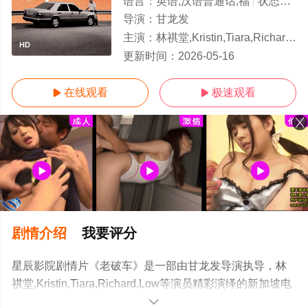
语言：
英语,汉语普通话,福
状态：
HD
导演：
甘龙发
主演：
林祺堂,Kristin,Tiara,Richard,Low
HD
更新时间：
2026-05-16
在线观看
极速观看


剧情介绍
我要评分
星辰影院剧情片《老破车》是一部由甘龙发导演执导，林
祺堂,Kristin,Tiara,Richard,Low等演员精彩演绎的新加坡电
影，手机免费观看高清无删减完整版电影大全就上星辰影
