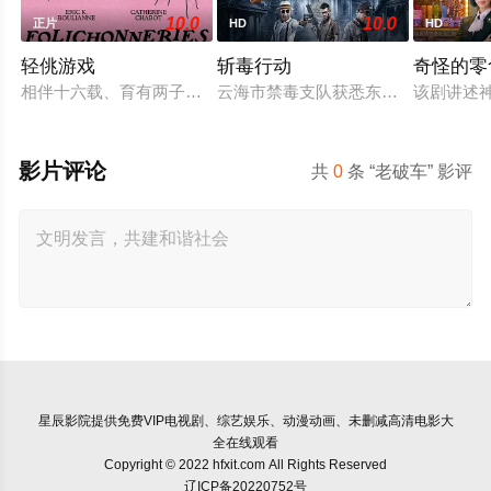
10.0
10.0
正片
HD
HD
轻佻游戏
斩毒行动
奇怪的零
相伴十六载、育有两子的弗朗索瓦与朱莉陷入灵肉疏离。为探索
云海市禁毒支队获悉东南亚毒王廖爷将
该剧讲述
影片评论
共
0
条 “老破车” 影评
星辰影院
提供免费VIP电视剧、综艺娱乐、动漫动画、未删减高清电影大
全在线观看
Copyright © 2022 hfxit.com All Rights Reserved
辽ICP备20220752号