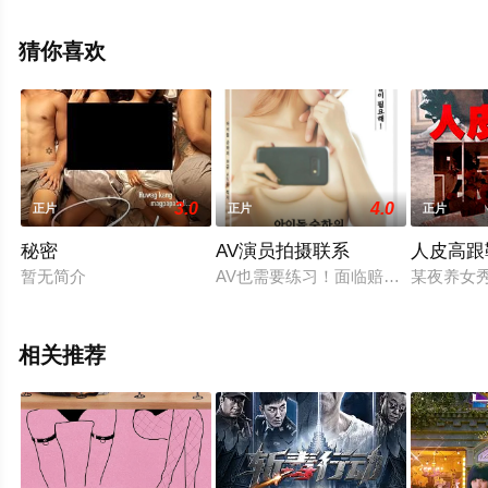
视，更多相关信息可移步至豆瓣电影、电视猫或剧情网等
平台了解。
猜你喜欢
3.0
4.0
正片
正片
正片
秘密
AV演员拍摄联系
人皮高跟
暂无简介
AV也需要练习！面临赔偿成人电影
某夜养女
相关推荐