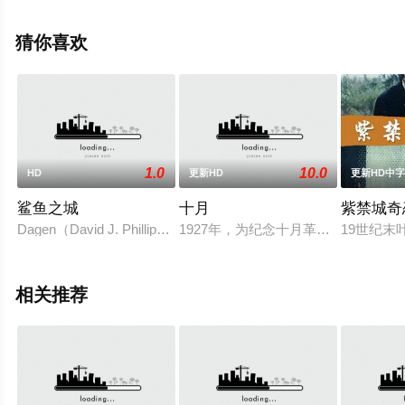
移步至豆瓣电影、电视猫或剧情网等平台了解。
猜你喜欢
1.0
10.0
HD
更新HD
更新HD中
鲨鱼之城
十月
紫禁城奇
Dagen（David J. Phillips 饰）和Kenny（杰弗森·布朗 
1927年，为纪念十月革命十周年而
19世纪
相关推荐