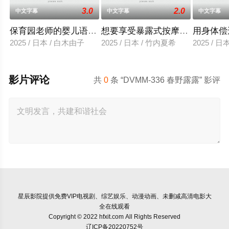
3.0
2.0
中文字幕
中文字幕
中文字幕
保育园老师的婴儿语让人超兴奋
想要享受暴露式按摩的已婚女子
用身体偿
2025 / 日本 / 白木由子
2025 / 日本 / 竹内夏希
2025 / 
影片评论
共
0
条 “DVMM-336 春野露露” 影评
星辰影院
提供免费VIP电视剧、综艺娱乐、动漫动画、未删减高清电影大
全在线观看
Copyright © 2022 hfxit.com All Rights Reserved
辽ICP备20220752号