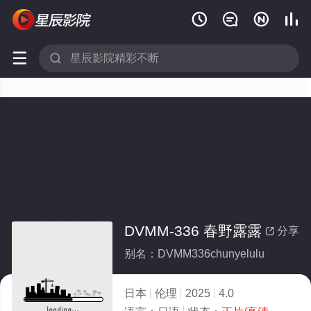






DVMM-336 春野露露
分享

别名：DVMM336chunyelulu
日本
伦理
2025
4.0