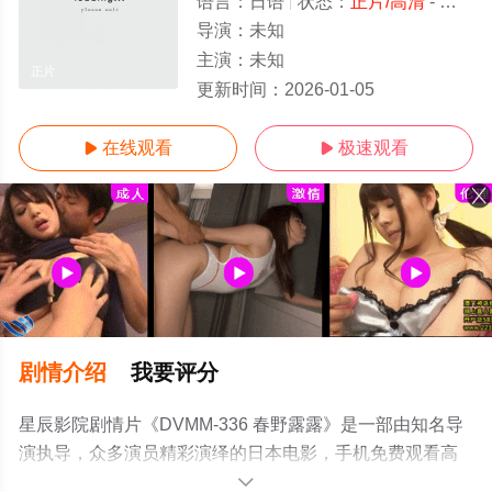
语言：
日语
状态：
正片/高清
- 免费在线观看
导演：
未知
主演：
未知
正片
更新时间：
2026-01-05
在线观看
极速观看


剧情介绍
我要评分
星辰影院剧情片《DVMM-336 春野露露》是一部由知名导
演执导，众多演员精彩演绎的日本电影，手机免费观看高
清无删减完整版电影大全就上星辰影视，更多相关信息可
