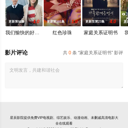
1.0
1.0
4.0
更新第92集
更新第101集
更新至第23集
更
我们愉快的好日子
红色珍珠
家庭关系证明书
影片评论
共
0
条 “家庭关系证明书” 影评
星辰影院
提供免费VIP电视剧、综艺娱乐、动漫动画、未删减高清电影大
全在线观看