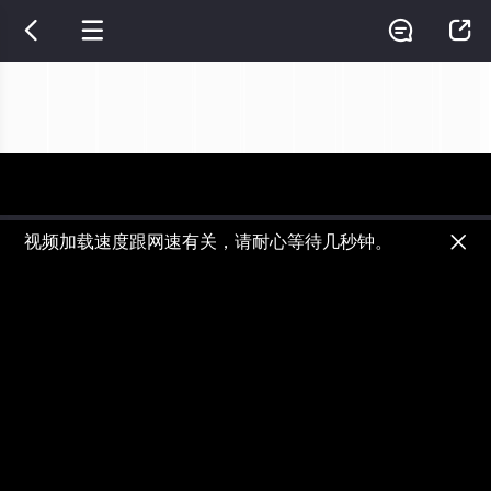




视频加载速度跟网速有关，请耐心等待几秒钟。

正在播放：家庭关系证明书 - 第01集
提醒
不要轻易相信视频中的广告，谨防上当受骗!
如果无法在线播放请重新刷新页面，或者切换线路。