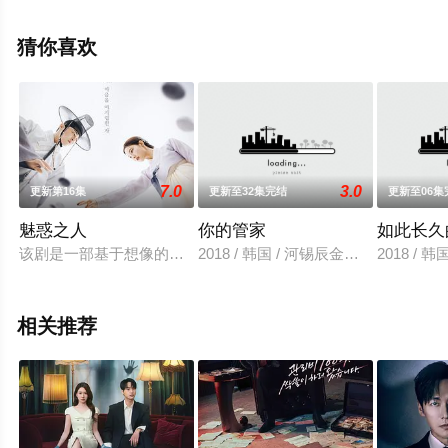
完整版电视剧全集就上星辰影视，更多相关信息可移步至
豆瓣电视剧、电视猫或剧情网等平台了解。
猜你喜欢
7.0
3.0
更新第16集
更新至32集完结
更新至06集
魅惑之人
你的管家
如此长久
该剧是一部基于想像的虚构历史剧。处于王权及政权斗争中的君王
2018 / 韩国 / 河锡辰金知妍李知勋高
2018 / 
相关推荐