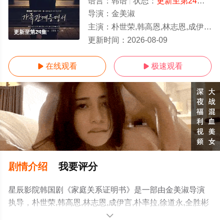
语言：
韩语
状态：
更新至第24集
- 
导演：
金美淑
主演：
朴世荣,韩高恩,林志恩,成伊言,朴率拉,徐道永,全胜彬
更新至第24集
更新时间：
2026-08-09
在线观看
极速观看


剧情介绍
我要评分
星辰影院韩国剧《家庭关系证明书》是一部由金美淑导演
执导，朴世荣,韩高恩,林志恩,成伊言,朴率拉,徐道永,全胜彬
等演员精彩演绎的韩国电视剧，手机免费观看高清无删减
