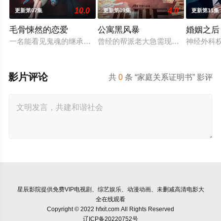
10.0
4.0
更新第07集
更新第09集
更新第11集
毛骨悚然的恋爱
公寓黑风暴
婚姻之后
一名能看见鬼魂的继承人与一名王牌检察官发现只要轻轻一碰，
曾经的帮派老大急需现金，于是和有
神经外科
影片评论
共
0
条 “家庭关系证明书” 影评
星辰影院
提供免费VIP电视剧、综艺娱乐、动漫动画、未删减高清电影大
全在线观看
Copyright © 2022 hfxit.com All Rights Reserved
辽ICP备20220752号