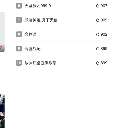
る剣”だけを手に
萩原聖人配音）马失前蹄，欠下对方高达一千万日元的债务
火圣旅团999.9
907
6

武装神姬 月下天使
905
7

恋物语
902
8

0
海盗战记
899
9

放课后桌游俱乐部
899
10

，自我感觉良好地度
）终于和现役中二中毒者小鸟游六花（内田真礼配音）确立