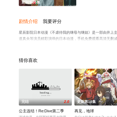
更新第05集
剧情介绍
我要评分
星辰影院日本动漫《不虐待我的继母与继姐》是一部由井上圭介导
道真央等演员精彩演绎的日本动漫，手机免费观看高清无删
剧情网等平台了解。
猜你喜欢
完结
2.0
更新第10集
公主连结！Re:Dive第二季
再见，地球