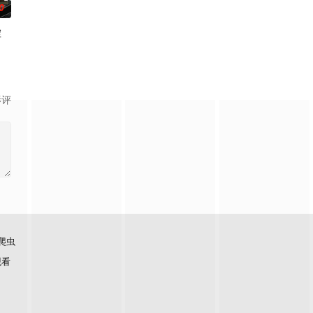
0
虚
的迷途犬们，热热闹闹、鸡飞狗跳的日常世界！
，海登与博雷托两国的战争就此落幕。
影评
爬虫
观看