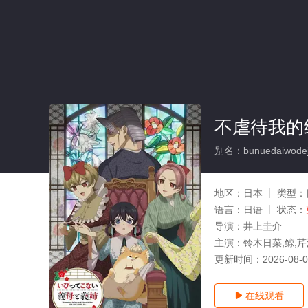
不虐待我的
别名：bunuedaiwodejim
地区：
日本
类型：
语言：
日语
状态：
导演：
井上圭介
主演：
铃木日菜,鲸,
更新时间：
2026-08-
在线观看
