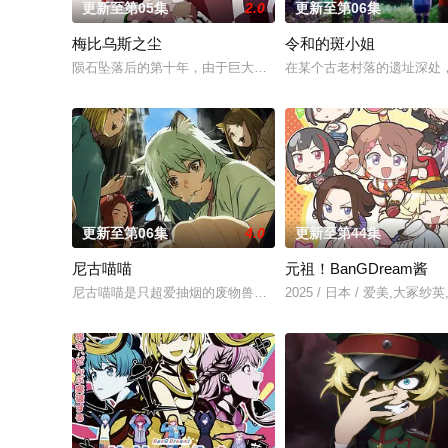
更新至第05集
2.0
更新至第06集
梅比乌斯之尘
令和的斑小姐
陨石坠落后的第十年，由于巨大结晶释放出的神秘粒子“梅比乌斯之
在某个古老村落的遗址深处，
更新至第06集
4.0
更新至第44集
尼古喵喵
元祖！BanGDream酱
尼古喵喵是只超爱抽烟的废物兽人！ 因为缺乏伦
2025 / 日本 / 爱美,