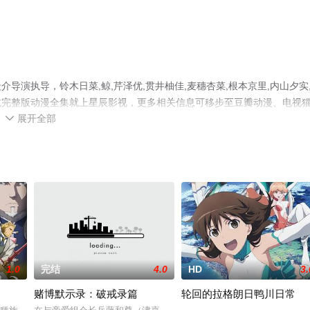
演执导，铃木日菜,鲸,芹泽优,贯井柚佳,麦穗杏菜,根本京里,内山夕实
减完整版动漫全集就上星辰影视，更多相关信息可移步至豆瓣动漫、电视
展开全部

1.0
完结
4.0
HD
3.
赌博默示录：破戒录篇
轮回的拉格朗日鸭川日常