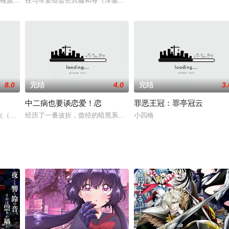
引导者kkju.ccコッコロ等人相识，为寻找自己失
種族の特徴も持たない孤独な少女ベル。師シアンのもとを離れ、ただ一つ“唸
在与帝爱组会长兵藤和尊（津嘉山正種配音）的对决中，伊藤开司（
8.0
完结
4.0
完结
3.
中二病也要谈恋爱！恋
罪恶王冠：罪亭冠云
太（福山润配音）在初中时代曾是暗黑系的中二病患者，当年他自称黑炎之主人
经历了一番波折，曾经的暗黑系中二深度患者富樫勇太（福山润配音
小四格