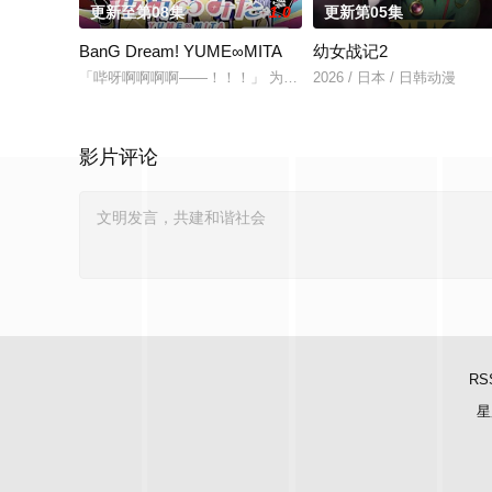
更新至第08集
1.0
更新第05集
BanG Dream! YUME∞MITA
幼女战记2
「哔呀啊啊啊啊——！！！」 为了乐团出道而突
2026 / 日本 / 日韩动漫
影片评论
RS
星