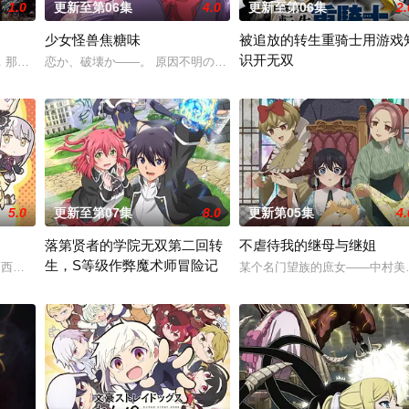
1.0
更新至第06集
4.0
更新至第06集
2.
少女怪兽焦糖味
被追放的转生重骑士用游戏
识开无双
尘”的影响，一部分孩子获得了名为“拉姆斯”的特殊能力
那一片禁止入内的区域里，存在着被口口相传为“窥之生厄、亵之招祟”的“不可
恋か、破壊か――。 原因不明の病に悩まされて
“重骑士”——那是一个以防御
5.0
更新至第07集
8.0
更新第05集
4.
落第贤者的学院无双第二回转
不虐待我的继母与继姐
生，S等级作弊魔术师冒险记
大冢纱英,西本里美,大桥彩香,伊藤彩沙,佐仓绫音,三泽纱千香,加藤英美里,日笠阳子,金
某个名门望族的庶女——中村美
由绝望中转生的最强贤者，到400年后的世界一展外挂威能！