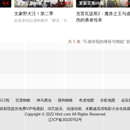
4.0
更新至第06集
4.0
更新至第05集
5.
文豪野犬汪！第二季
克雷瓦提斯2：魔兽之王与
伪的勇者传承
欢迎来到以虚构都市「横滨」为舞台，一众如同疯跑乱咬、四处乱窜
勇者艾莉西亚斩杀了多雷尔将军
共
0
条 “不虐待我的继母与继姐” 
S订阅
百度蜘蛛
神马爬虫
搜狗蜘蛛
奇虎地图
谷歌地图
必应
辰影院
提供免费VIP电视剧、综艺娱乐、动漫动画、未删减高清电影大全在线
Copyright © 2022 hfxit.com All Rights Reserved
辽ICP备20220752号