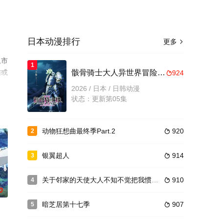
日本动漫排行
更多

,市
1
猫或
骸骨骑士大人异世界冒险中Ⅱ
924

2026 / 日本 / 日韩动漫
状态：更新第05集
动物狂想曲最终季Part.2
920
2

银翼超人
914
3

关于邻家的天使大人不知不觉把我惯成了废人这档子事第二季
910
4

0
暗芝居第十七季
907
5
