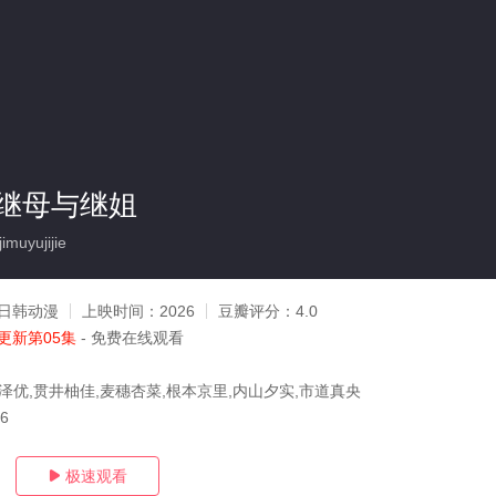
继母与继姐
uyujijie
日韩动漫
上映时间：
2026
豆瓣评分：
4.0
更新第05集
- 免费在线观看
芹泽优,贯井柚佳,麦穗杏菜,根本京里,内山夕实,市道真央
06
极速观看
