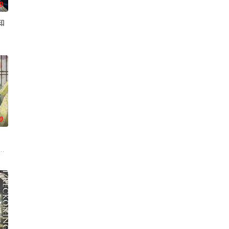
0
知
触碰之物”。世
为主，吸引敌人攻击以保护队友的职业。然而，与其他防御职业相比，其性能缺乏
0
元寿子,前岛亚美,小
冶，原本与母亲两人过着虽清贫却幸福的生活。