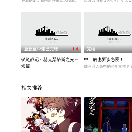
讲述的是，在阿斯特莱亚大陆最大的城市兰德索尔，失忆的男主人公与
自分は何者なのか?いかなる
更新至12集已完结
1.0
完结
锁链战记～赫克瑟塔斯之光～
中二病也要谈恋爱！
短篇
顺利升入高中的少年富樫勇
2022 / 未知 / 日韩动漫
相关推荐