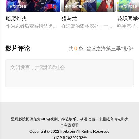
2.0
9.0
更新第06集
更新第07集
更新第05集
暗黑灯火
猫与龙
花织同学
作为忍者后裔被祖父抚养长大、拥有与动物对话能力的高中生·我
在深邃的森林深处，一只会喷火的龙
鸣神流星
影片评论
共
0
条 “碧蓝之海第三季” 影评
星辰影院
提供免费VIP电视剧、综艺娱乐、动漫动画、未删减高清电影大
全在线观看
Copyright © 2022 hfxit.com All Rights Reserved
辽ICP备20220752号