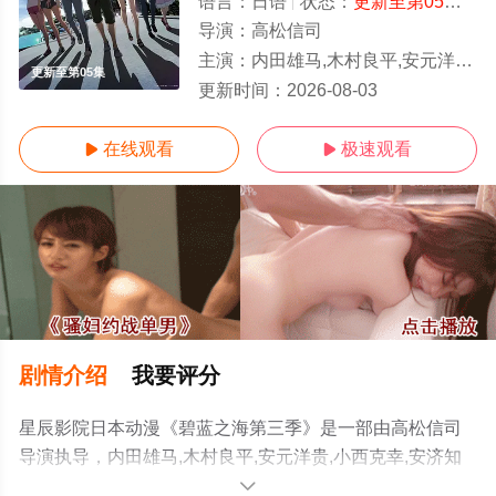
语言：
日语
状态：
更新至第05集
- 
导演：
高松信司
主演：
内田雄马,木村良平,安元洋贵,小西克幸,安济知佳,内田真礼,行成桃姬,阿澄佳奈,山根绮,江口拓也,榎木淳弥,
更新至第05集
更新时间：
2026-08-03
在线观看
极速观看


剧情介绍
我要评分
星辰影院日本动漫《碧蓝之海第三季》是一部由高松信司
导演执导，内田雄马,木村良平,安元洋贵,小西克幸,安济知
佳,内田真礼,行成桃姬,阿澄佳奈,山根绮,江口拓也,榎木淳弥,
