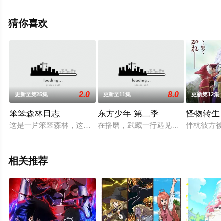
花江夏树,罗伯特·沃特曼,福山润,诸星堇,青山吉能,川田绅司,
水树奈奈,市道真央,大原沙耶香,濑户麻沙美,洲崎绫等演员
猜你喜欢
精彩演绎的日本动漫，手机免费观看高清无删减完整版动
漫全集就上星辰影视，更多相关信息可移步至豆瓣动漫、
电视猫或剧情网等平台了解。
2.0
8.0
更新至第25集
更新至11集
更新第12集
笨笨森林日志
东方少年 第二季
怪物转生
这是一片笨笨森林，这里住了一群迷糊的动物们。懦弱的狼，凶
在播磨，武藏一行遇见了上杉龙臣统
伴杭彼方
相关推荐