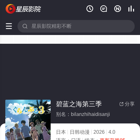






碧蓝之海第三季
分享

别名：bilanzhihaidisanji
日本
日韩动漫
2026
4.0