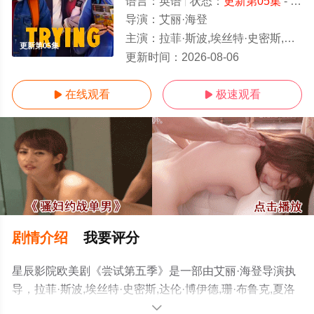
语言：
英语
状态：
更新第05集
- 免费在线观看
导演：
艾丽·海登
主演：
拉菲·斯波,埃丝特·史密斯,达伦·博伊德,珊·布鲁克,夏洛特·莱利,西莉亚·伊姆里,科林·摩根,斯嘉丽·雷纳
更新第05集
更新时间：
2026-08-06
在线观看
极速观看


剧情介绍
我要评分
星辰影院欧美剧《尝试第五季》是一部由艾丽·海登导演执
导，拉菲·斯波,埃丝特·史密斯,达伦·博伊德,珊·布鲁克,夏洛
特·莱利,西莉亚·伊姆里,科林·摩根,斯嘉丽·雷纳,库珀·特纳,吉
