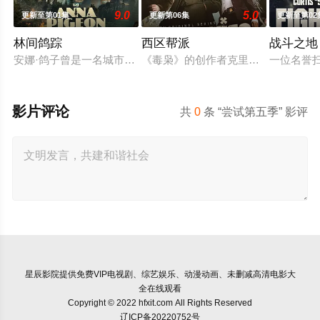
9.0
5.0
更新至第01集
更新第06集
更新至第02
林间鸽踪
西区帮派
战斗之地
安娜·鸽子曾是一名城市滑行者，在一场毁灭性的损失永远改变
《毒枭》的创作者克里斯·布兰卡托正在开
一位名誉
影片评论
共
0
条 “尝试第五季” 影评
星辰影院
提供免费VIP电视剧、综艺娱乐、动漫动画、未删减高清电影大
全在线观看
Copyright © 2022 hfxit.com All Rights Reserved
辽ICP备20220752号