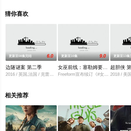
米索拉·艾库美罗,丹妮尔·维塔利斯,莉·布拉泽海德等演员精
彩演绎的英国电视剧，手机免费观看高清无删减完整版电
猜你喜欢
视剧全集就上星辰影视，更多相关信息可移步至豆瓣电视
剧、电视猫或剧情网等平台了解。
6.0
9.0
更新至08集完结
更新至10集
更新至13集
边隧谜案 第二季
女巫前线：塞勒姆要塞 第三季
超胆侠 
2016 / 英国,法国 / 克蕾曼丝·波西斯蒂芬·迪兰塞德里克·维埃拉安
Freeform宣布续订《#女巫前线：塞勒姆要塞#
2018 /
相关推荐