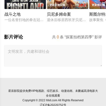
1.0
10.0
更新至第02集
更新至第02集
更新第03集
战斗之地
贝尼多姆命案
斯图尔特
一位名誉扫地的拳击冠军从监狱获释，返回伦敦，对背叛他的犯
退休后移居西班牙贝尼多姆经营酒吧
故事聚焦
影片评论
共
0
条 “探案拍档第四季” 影评
星辰影院
提供免费VIP电视剧、综艺娱乐、动漫动画、未删减高清电影大
全在线观看
Copyright © 2022 hfxit.com All Rights Reserved
辽ICP备20220752号