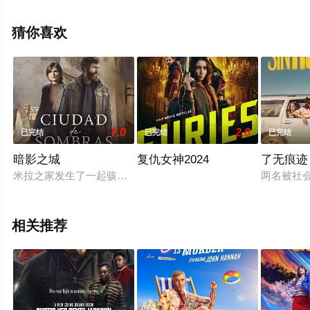
结），手机免费观看高清无删减完整版电视剧全集就上星
辰影视，更多相关信息可移步至豆瓣电视剧、电视猫或剧
猜你喜欢
情网等平台了解。
7.0
2.0
已完结
已完结
已完结
暗影之城
复仇女神2024
了无痕迹
米拉之家发生了一起骇人听闻的罪案：一具烧毁的尸体悬挂在高
两名被社
相关推荐