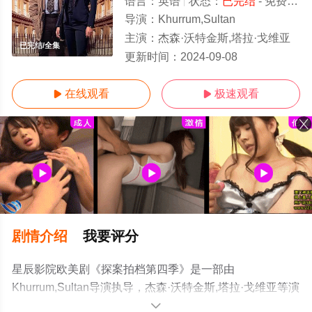
语言：
英语
状态：
已完结
- 免费在线观看
导演：
Khurrum,Sultan
主演：
杰森·沃特金斯,塔拉·戈维亚
已完结/全集
更新时间：
2024-09-08
在线观看
极速观看


剧情介绍
我要评分
星辰影院欧美剧《探案拍档第四季》是一部由
Khurrum,Sultan导演执导，杰森·沃特金斯,塔拉·戈维亚等演
员精彩演绎的英国电视剧，大结局剧情已揭晓（已完
