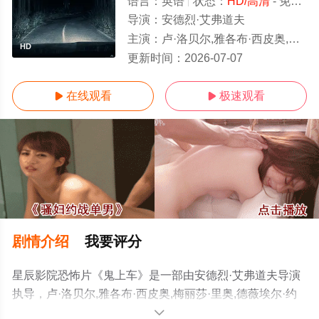
语言：
英语
状态：
HD/高清
- 免费在线观看
导演：
安德烈·艾弗道夫
主演：
卢·洛贝尔,雅各布·西皮奥,梅丽莎·里奥,德薇埃尔·约翰逊,邦妮·迪肖恩,布雷特·贝德罗西安,托尼·杜佩,杰
HD
更新时间：
2026-07-07
在线观看
极速观看


剧情介绍
我要评分
星辰影院恐怖片《鬼上车》是一部由安德烈·艾弗道夫导演
执导，卢·洛贝尔,雅各布·西皮奥,梅丽莎·里奥,德薇埃尔·约
翰逊,邦妮·迪肖恩,布雷特·贝德罗西安,托尼·杜佩,杰西卡·克
