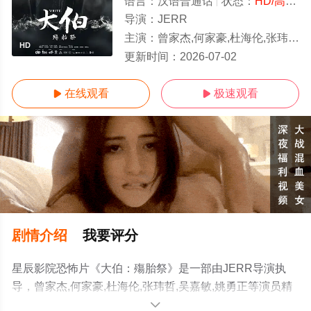
语言：
汉语普通话
状态：
HD/高清
-
导演：
JERR
主演：
曾家杰,何家豪,杜海伦,张玮哲,吴嘉敏,姚勇正
HD
更新时间：
2026-07-02
在线观看
极速观看


剧情介绍
我要评分
星辰影院恐怖片《大伯：殤胎祭》是一部由JERR导演执
导，曾家杰,何家豪,杜海伦,张玮哲,吴嘉敏,姚勇正等演员精
彩演绎的马来西亚电影，手机免费观看高清无删减完整版
