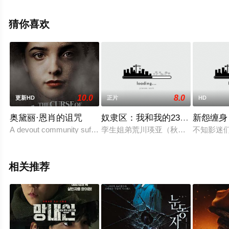
电影大全就上星辰影视，更多相关信息可移步至豆瓣电
影、电视猫或剧情网等平台了解。
猜你喜欢
10.0
8.0
更新HD
正片
HD
奥黛丽·恩肖的诅咒
奴隶区：我和我的23个奴隶
新怨缠身
A devout community suffering from a plague is torn apart
孪生姐弟荒川瑛亚（秋元才加暂无内
不知影迷
相关推荐