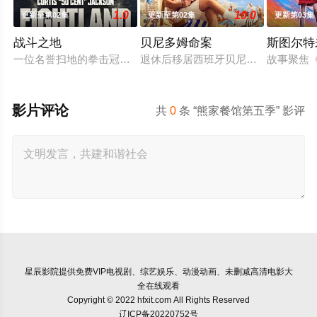
1.0
10.0
更新至第02集
更新至第02集
更新第03集
战斗之地
贝尼多姆命案
斯图尔特
一位名誉扫地的拳击冠军从监狱获释，返回伦敦，对背叛他的犯
退休后移居西班牙贝尼多姆经营酒吧
故事聚焦
影片评论
共
0
条 “熊家餐馆第五季” 影评
星辰影院
提供免费VIP电视剧、综艺娱乐、动漫动画、未删减高清电影大
全在线观看
Copyright © 2022 hfxit.com All Rights Reserved
辽ICP备20220752号