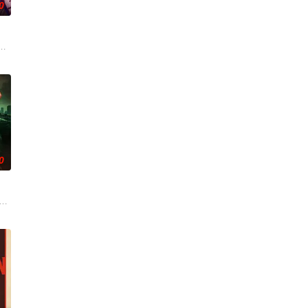
0
定其中另有隐情。不
试图和丈夫的家人互相慰藉，一同走出丧亲的阴霾。可入住
器人，以应对刚刚去世的妻子的去世。 为了创造一个真正有知觉的伴侣，他无
0
。对于为数不多还
迦的喜悦被一股令人发寒的疑惧笼罩——她对新生儿产生了
恶灵潜藏，血腥诅咒悄然蔓延，修女们接连坠入死亡深渊；2025年万圣节狂欢夜