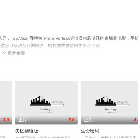
p,Visal,乔博拉,Prom,Vorleak等演员精彩演绎的柬埔寨电影，手
关信息可移步至豆瓣电影、电视猫或剧情网等平台了解。
展开全部

3.0
正片
5.0
正片
4.
失忆德语版
生命密码