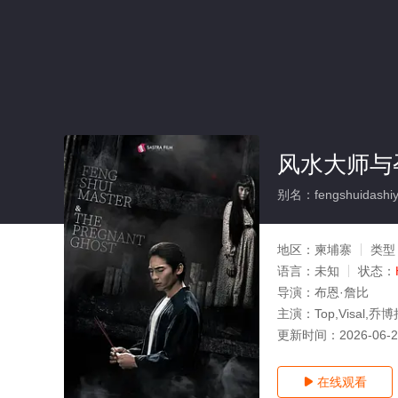
风水大师与
别名：fengshuidashiy
地区：
柬埔寨
类型
语言：
未知
状态：
导演：
布恩·詹比
主演：
Top,Visal,乔博
更新时间：
2026-06-
在线观看
