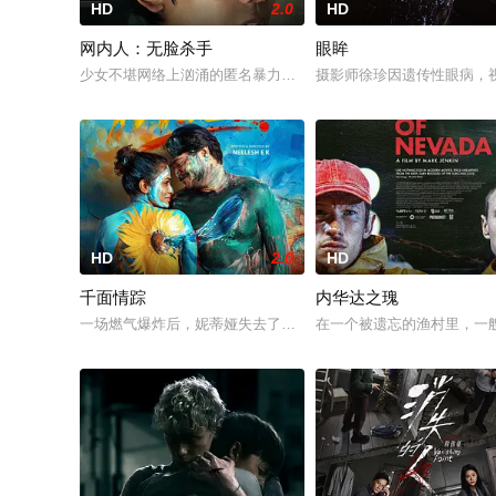
HD
2.0
HD
网内人：无脸杀手
眼眸
少女不堪网络上汹涌的匿名暴力，选择结束年轻的生命。悲愤的
摄影师徐珍因遗传性眼病，
HD
2.0
HD
千面情踪
内华达之瑰
一场燃气爆炸后，妮蒂娅失去了部分记忆，男友迈克尔也随之失
在一个被遗忘的渔村里，一