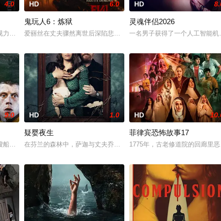
4.0
HD
6.0
HD
8.
鬼玩人6：炼狱
灵魂伴侣2026
家属委托私家侦探追查真相，誓要找出躲在屏幕背后的始作俑者
视力正在一天天衰退。双胞胎妹妹徐仁的离奇死亡，被警方定性为自杀，但她笃
爱丽丝在丈夫骤然离世后深陷悲痛，受邀前往公婆的乡间庄园暂住，
一名男子获得了一个人工智能机
9.0
HD
1.0
HD
10.
疑婴夜生
菲律宾恐怖故事17
踪。更诡异的是，从医院醒来的她发现，身边每一个男人竟都长
艘船神秘地出现在旧港口。“内华达之瑰”号三十年前曾全员遇难，如今再次归来
在芬兰的森林中，萨迦与丈夫乔恩迎来了为人父母的新篇章。然而萨
1775年，古老修道院的回廊里