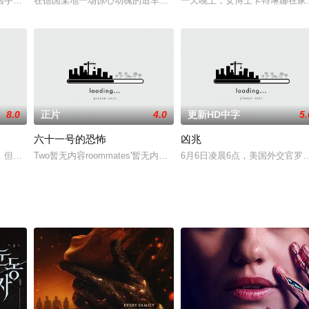
上敌对势力和国内隐藏着的特务不甘心自己的失败，时刻准备
凶手莫拉诺报复此案调查员塞尔比时，被警探科尔击中，送往研究所进行治疗。
在德国某地一场惊心动魄的追车较量中，一辆宝马车车毁人伤，车主
一天晚上，女博士卡特琳娜在家
8.0
正片
4.0
更新HD中字
5.
六十一号的恐怖
凶兆
车主被送往医院急救。醒来后的他因为头脑遭受撞击，已失去记
，但已隐退多年不再问阴阳恩怨之事，但不少怨灵经常到来求援。时光飞逝陈东
Two暂无内容roommates'暂无内容lives暂无内容begin暂无内容to暂无
6月6日凌晨6点，美国外交官罗伯特