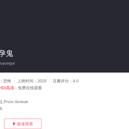
孕鬼
uyungui
：
恐怖
上映时间：
2025
豆瓣评分：
4.0
HD/高清
- 免费在线观看
拉,Prom,Vorleak
26
极速观看
