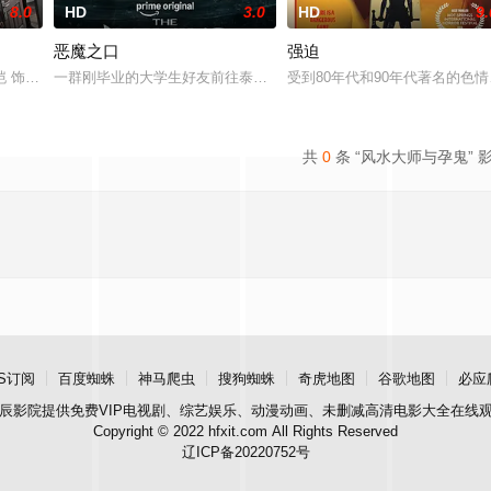
8.0
HD
3.0
HD
9.
恶魔之口
强迫
 饰）搬到一座保守的宗教小镇，试图展开全新生活。在这
恺 饰）的儿子在楼梯间凭空消失；隔壁单元里，独居女孩林雨彤（刘浩存 饰）
一群刚毕业的大学生好友前往泰国海岸，开启步入社会前的最后一场冒险
受到80年代和90年代著名的
共
0
条 “风水大师与孕鬼” 
S订阅
百度蜘蛛
神马爬虫
搜狗蜘蛛
奇虎地图
谷歌地图
必应
辰影院
提供免费VIP电视剧、综艺娱乐、动漫动画、未删减高清电影大全在线
Copyright © 2022 hfxit.com All Rights Reserved
辽ICP备20220752号