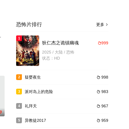
恐怖片排行
更多

机
1
狄仁杰之诡镇幽魂
999

2025 / 大陆 / 恐怖
状态：HD
疑婴夜生
998
2

派对岛上的危险
983
3

礼拜天
967
4

0
异教徒2017
959
5
