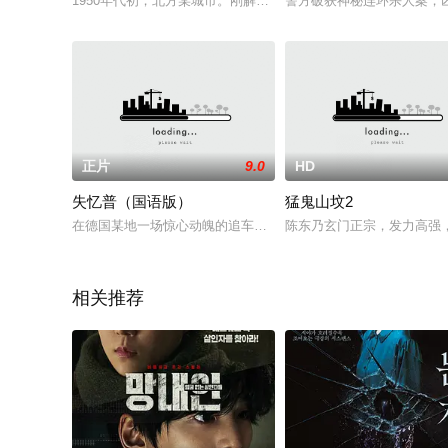
1950年代初，北方某城市。刚解放不久的城市百废待兴。国际
警方破获神秘连环杀人案，
正片
9.0
HD
失忆普（国语版）
猛鬼山坟2
在德国某地一场惊心动魄的追车较量中，一辆宝马车车毁人伤，
陈东乃玄门正宗，发力高强
相关推荐