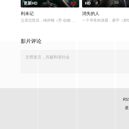
更新HD
8.0
HD
利未记
消失的人
父亲过世后，纳伊姆（乔·伯德 饰）与母亲（米娅·华希科沃斯卡
一个寻常的清晨，唐宇（郑
影片评论
RS
星