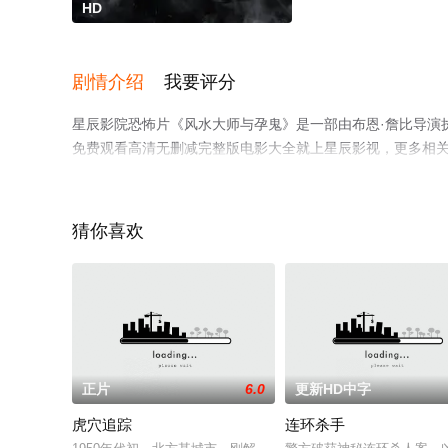
HD
剧情介绍
我要评分
星辰影院恐怖片《风水大师与孕鬼》是一部由布恩·詹比导演执导，To
免费观看高清无删减完整版电影大全就上星辰影视，更多相
猜你喜欢
正片
6.0
更新HD中字
虎穴追踪
连环杀手