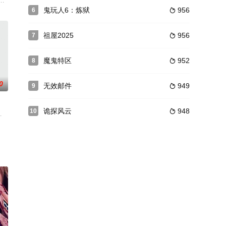
2年后，莫拉诺逃离
被送往医院急救。醒来后的他因为头脑遭受撞击，已失去记
中遭到一伙蒙面歹徒的袭击，当她侥幸逃脱后，发现丈夫和孩子已经遇害。卡
鬼玩人6：炼狱
956
6

祖屋2025
956
7

魔鬼特区
952
8

0
无效邮件
949
9

诡探风云
948
10

之子陈鸿已长大，但
内容unravel暂无内容
•舍恩（Liev暂无内容Schreiber暂无内容饰）刚出生的儿子不幸夭亡，在