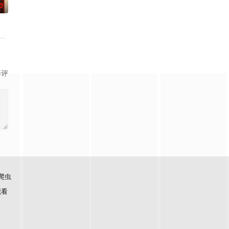
0
在熟睡中被人侵犯
，慕名报名了名为 “恶魔之口” 的偏远洞穴潜水游
色情惊悚片《致命吸引力》、《本能》和《单身白人女性》的启发，《强迫》以两
影评
爬虫
观看