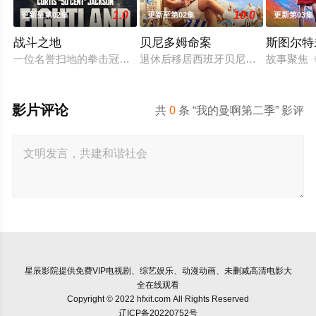
1.0
10.0
更新至第02集
更新至第02集
更新第03集
战斗之地
贝尼多姆命案
斯图尔特
一位名誉扫地的拳击冠军从监狱获释，返回伦敦，对背叛他的犯
退休后移居西班牙贝尼多姆经营酒吧
故事聚焦
影片评论
共
0
条 “我的曼啊第二季” 影评
星辰影院
提供免费VIP电视剧、综艺娱乐、动漫动画、未删减高清电影大
全在线观看
Copyright © 2022 hfxit.com All Rights Reserved
辽ICP备20220752号