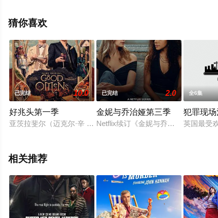
尔,Daniel,Charles,Doherty,Katie,Kitson等演员精彩演绎的
英国电视剧，大结局剧情已揭晓（已完结），手机免费观
猜你喜欢
看高清无删减完整版电视剧全集就上星辰影视，更多相关
信息可移步至豆瓣电视剧、电视猫或剧情网等平台了解。
10.0
2.0
已完结
已完结
全6集
好兆头第一季
金妮与乔治娅第三季
犯罪现场
亚茨拉斐尔（迈克尔·辛 Michael Sheen 饰）是守卫城门的天使，
Netflix续订《金妮与乔治娅》第三季
英国最受
相关推荐