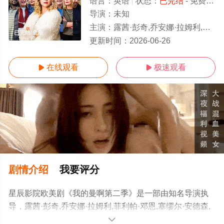
语言：
英语
状态：
已完结
- 免费在线观看
导演：
未知
主演：
露茜·彭奇,乔安娜·拉姆利,菲利帕·邓恩,塞缪尔·安德森,希沃恩·麦克斯维尼,罗森达·桑德尔,Daniel,
已完结/全集
更新时间：
2026-06-26
在线观看
极速观看


剧情介绍
我要评分
星辰影院欧美剧《我的曼啊第二季》是一部由知名导演执
导，露茜·彭奇,乔安娜·拉姆利,菲利帕·邓恩,塞缪尔·安德森,
希沃恩·麦克斯维尼,罗森达·桑德
