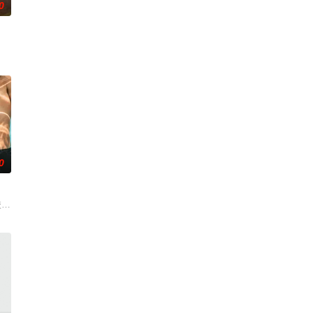
0
了多元宇宙的世界末
族进行报复。
0
且意义重大的题材之一——私家侦探故事。
名校的高中生原本过住灿烂生活，直至一位神秘转校生出现。与此同时，专门猎杀