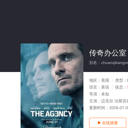
传奇办公室
别名：chuanqibangongs
地区：
美国
类型：
语言：
英语
状态：
导演：
未知
主演：
迈克尔·法斯宾德
更新时间：
2026-07-
在线观看
