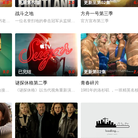
6.0
更新第02集
1.0
更新至第02集
6.
战斗之地
方舟一号第三季
上平静生活。然而，当地接连发生游客离奇死亡事件，他不得不
书老板斯图尔特·布鲁姆，他弄坏了一个谢尔顿和莱纳德制造的设备，意外导致
一位名誉扫地的拳击冠军从监狱获释，返回伦敦，对背叛他的犯罪家
官方宣布第三季
9.0
已完结
9.0
更新第02集
2.
谜探休格第二季
青春碎片
los Arces
hols在被迫接受“净化”后幸存下来，但记忆却已丧失，而地堡正从叛乱中恢复，并面临
《谜探休格》以当代视角重新演绎了文学、电影和电视史上最受欢迎
1981年的洛杉矶 ，一班精英