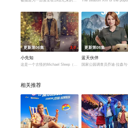
被描述为一部发生在19世纪末的谋杀悬疑剧。
The season XIII of the pop
更新第06集
3.0
更新第08集
小先知
蓝天伙伴
这是一个古怪的Michael Sleep（Pearce Quigley饰）的喜剧
国家公园调查员乔迪·拉森
相关推荐