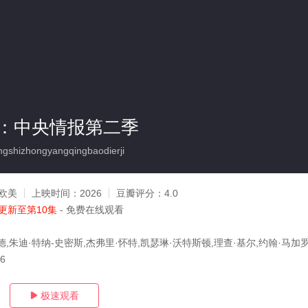
：中央情报第二季
hizhongyangqingbaodierji
欧美
上映时间：
2026
豆瓣评分：
4.0
更新至第10集
- 免费在线观看
,朱迪·特纳-史密斯,杰弗里·怀特,凯瑟琳·沃特斯顿,理查·基尔,约翰·马加
06
极速观看
