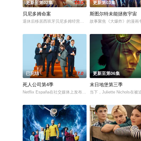
更新至第02集
10.0
更新第03集
贝尼多姆命案
斯图尔特未能拯救宇宙
退休后移居西班牙贝尼多姆经营酒吧的英国前刑警，原以为能过
故事聚焦《大爆炸》的漫画
已完结
7.0
更新至第06集
死人公司第4季
末日地堡第三季
Netflix España在社交媒体上发布了一张由Laura Caballero和演员Car
当下，Juliette Nic