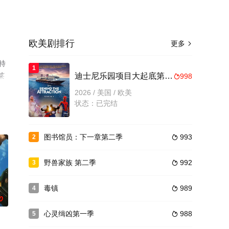
欧美剧排行
更多

特
1
莱
迪士尼乐园项目大起底第三季
998

步
2026 / 美国 / 欧美
状态：已完结
图书馆员：下一章第二季
993
2

野兽家族 第二季
992
3

毒镇
989
4

0
心灵缉凶第一季
988
5
