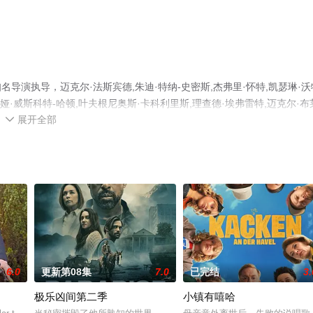
演执导，迈克尔·法斯宾德,朱迪·特纳-史密斯,杰弗里·怀特,凯瑟琳·沃
莉娅·威斯科特-哈顿,叶夫根尼奥斯·卡科利里斯,理查德·埃弗雷特,迈克尔·布
展开全部
机免费观看高清无删减完整版电视剧全集就上星辰影视，更多相关信息可移

6.0
更新第08集
7.0
已完结
3.
极乐凶间第二季
小镇有嘻哈