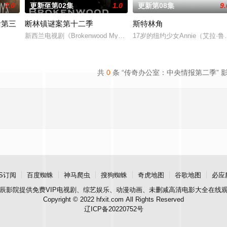
7.0
更新至第02集
1.0
更新第08集
9.
活第三
断林镇谜案第十二季
斯特林角
新西兰电视剧《Brokenwood Mysterie》第12季将于4月6日在Aco
17岁的纽约少女Annie（艾
ix已经续订了《我和沃尔特男孩的生活》第三季。
共
0
条 “传奇办公室：中央情报第二季” 
S订阅
百度蜘蛛
神马爬虫
搜狗蜘蛛
奇虎地图
谷歌地图
必应
辰影院
提供免费VIP电视剧、综艺娱乐、动漫动画、未删减高清电影大全在线
Copyright © 2022 hfxit.com All Rights Reserved
辽ICP备20220752号