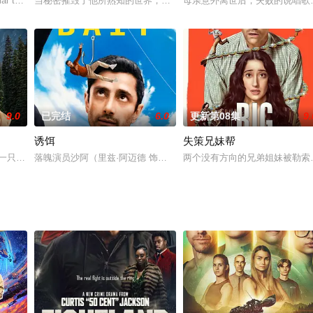
ular tv series FATHER BROWN is
当秘密摧毁了他所熟知的世界，冲突之后，更多内幕将被揭开。
母亲意外离世后，失败的说唱歌
9.0
已完结
6.0
更新第08集
9.
诱饵
失策兄妹帮
故事，自从他亲爱的Clea七年前
与一只名叫布鲁的迷途狗组队，在荒野中破解谜团，于危险与疗愈中缔结了意想
落魄演员沙阿（里兹·阿迈德 饰）成功参加了下一任詹姆斯·邦德的
两个没有方向的兄弟姐妹被勒索