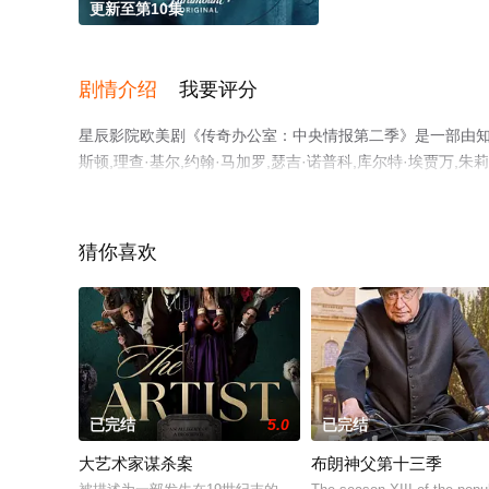
更新至第10集
剧情介绍
我要评分
星辰影院欧美剧《传奇办公室：中央情报第二季》是一部由知名导
斯顿,理查·基尔,约翰·马加罗,瑟吉·诺普科,库尔特·埃贾万,朱
特,奥列克桑德·鲁登斯基等演员精彩演绎的美国电视剧，手
至豆瓣电视剧、电视猫或剧情网等平台了解。
猜你喜欢
已完结
5.0
已完结
大艺术家谋杀案
布朗神父第十三季