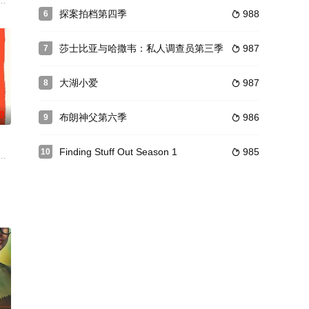
手托尼不情愿地回到自己所鄙视的家乡，结果得知自己居然有个儿子。
探案拍档第四季
988
6

莎士比亚与哈撒韦：私人调查员第三季
987
7

大湖小爱
987
8

0
布朗神父第六季
986
9

Finding Stuff Out Season 1
985
10

不到的羁绊。
试镜，但当每个人都对他是否适合这份工作发表意见时，
到有组织犯罪的世界。