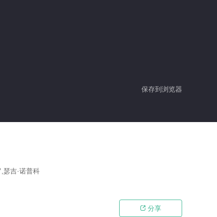
保存到浏览器
罗,瑟吉·诺普科
分享
