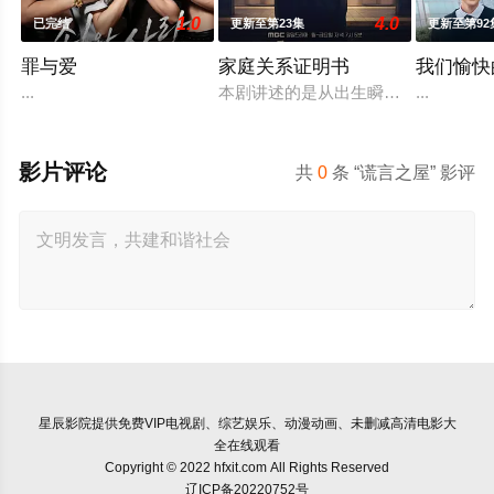
1.0
4.0
已完结
更新至第23集
更新至第92
罪与爱
家庭关系证明书
我们愉快
...
本剧讲述的是从出生瞬间开始就被打
...
影片评论
共
0
条 “谎言之屋” 影评
星辰影院
提供免费VIP电视剧、综艺娱乐、动漫动画、未删减高清电影大
全在线观看
Copyright © 2022 hfxit.com All Rights Reserved
辽ICP备20220752号