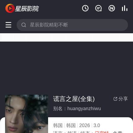






谎言之屋(全集)
分享

别名：huangyanzhiwu
韩国
韩国
2026
3.0