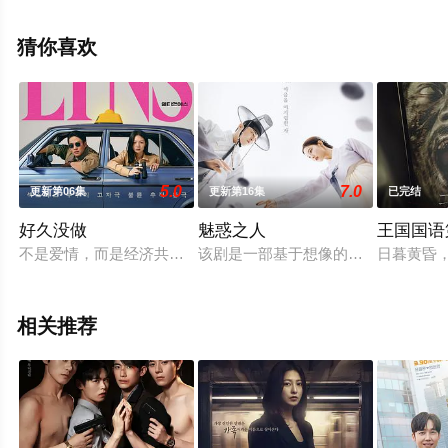
完结），手机免费观看高清无删减完整版电视剧全集就上
星辰影视，更多相关信息可移步至豆瓣电视剧、电视猫或
猜你喜欢
剧情网等平台了解。
5.0
7.0
更新第06集
更新第16集
已完结
好久没做
魅惑之人
王国国语
不是爱情，而是经济共同体。
该剧是一部基于想像的虚构历史剧。处
日暮黄昏
相关推荐