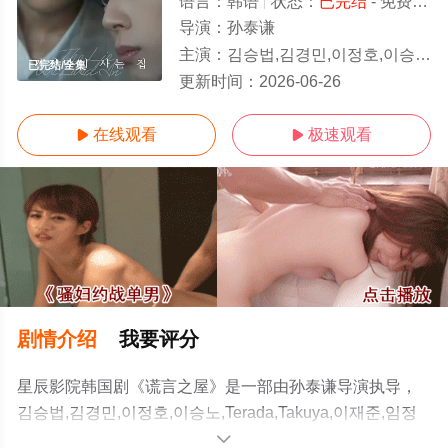
语言：
韩语
状态：
已完结
- 免费在线观看
导演：
孙泰谦
主演：
김승법,김경민,이정호,이승노,Terada,Takuya,이재준,임정규
已完结/全集
更新时间：
2026-06-26
在线观看
极速观看


剧情介绍
我要评分
星辰影院韩国剧《谎言之屋》是一部由孙泰谦导演执导，
김승법,김경민,이정호,이승노,Terada,Takuya,이재준,임정
규等演员精彩演绎的韩国电视剧，大结局剧情已揭晓（已
