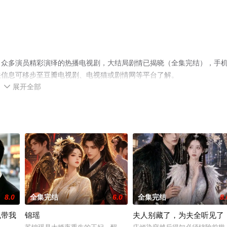
，众多演员精彩演绎的热播电视剧，大结局剧情已揭晓（全集完结），手
关信息可移步至豆瓣电视剧、电视猫或剧情网等平台了解。
展开全部

8.0
全集完结
6.0
全集完结
8.
机带我
锦瑶
夫人别藏了，为夫全听见了