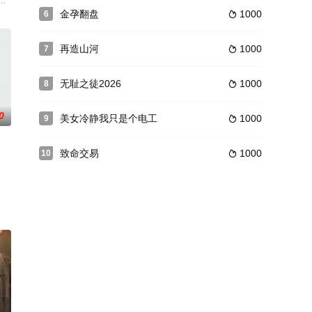
里藏着暧昧。她一边装乖稳住王府，一边用换酒和荷包反压
恶人才能存活，误将夫君付弘瀛认作目标。付弘瀛能听见她的心声，却始终以
金孕翻盘
1000
6

面。面对婆婆排挤与
再造山河
1000
7

无耻之徒2026
1000
8

0
美女冷静我只是个电工
1000
9

致命交易
1000
10

尽数听去。六宫伪龙
款，只得带着灵猴小满下山谋生。她天生拥有万兽通灵的能