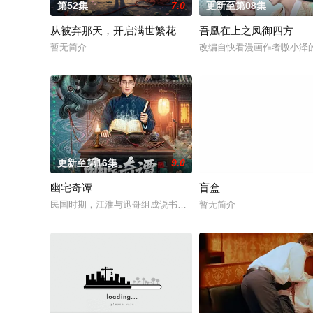
第52集
7.0
更新至第08集
从被弃那天，开启满世繁花
吾凰在上之凤御四方
暂无简介
改编自快看漫画作者嗷小泽
更新至第16集
9.0
更新至第13集
幽宅奇谭
盲盒
民国时期，江淮与迅哥组成说书班子，偶遇“白天人住屋，晚上鬼占
暂无简介