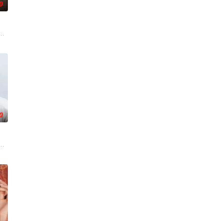
0
技术的支持下，通过摸排、勘查等传统刑侦手段，接连破
奇失窃，戏班主横尸戏台，将冷血少帅许又安与昆曲名伶荣筱楠推向不死不休
0
为中心，讲述这两个笨拙之人寻觅属于自己幸福历程的爱情
金字塔顶端的五藤直也（小川饰），以及每天被他使唤来使唤去、身处底层阴