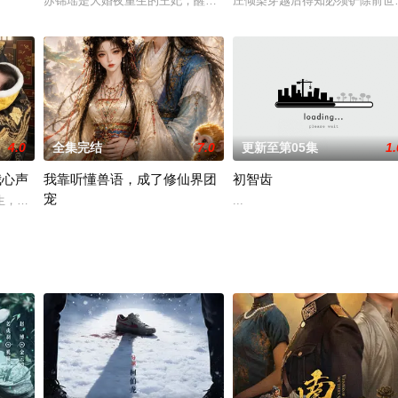
我去祸害他，搅得他家宅不宁。我本想敷衍了事，却在碰瓷时摔
苏锦瑶是大婚夜重生的王妃，醒来就发现夫君傅承安和柳如烟在婚房
庄倾染穿越后得知必须铲除前世
婚，婚后她拒绝依赖对方，毅然辞职摆摊卖蛋饼。陆政霆默默支持，为她提供店
4.0
全集完结
7.0
更新至第05集
1.
我心声
我靠听懂兽语，成了修仙界团
初智齿
宠
尊者转世天师。顾念卿回归顾家，遭假千金陷害受辱，当场算破
生，萧宁安成了大衍王朝唯一的嫡公主，更意外的是，她的心声竟能被帝王父皇
...
灵兽宗债台高筑，小师妹云昭昭因贪玩踩碎御剑宗阵盘，欠下巨额赔