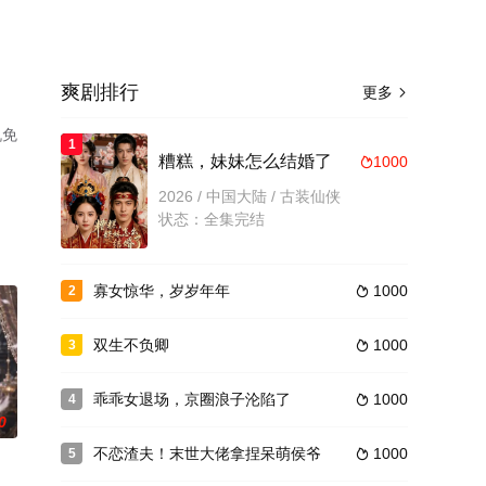
爽剧排行
更多

机免
1
糟糕，妹妹怎么结婚了
1000

2026 / 中国大陆 / 古装仙侠
状态：全集完结
寡女惊华，岁岁年年
1000
2

双生不负卿
1000
3

乖乖女退场，京圈浪子沦陷了
1000
4

0
不恋渣夫！末世大佬拿捏呆萌侯爷
1000
5
