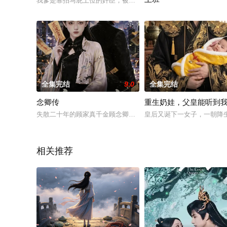
我爹是靠拍马屁上位的奸臣，被冷面摄政王当众骂哭后，咬牙逼
沈怀霜被迫与陆政霆领证结
全集完结
9.0
全集完结
念卿传
重生奶娃，父皇能听到
失散二十年的顾家真千金顾念卿自幼在玄门修习，身为上古凌虚
皇后又诞下一女子，一朝降
相关推荐