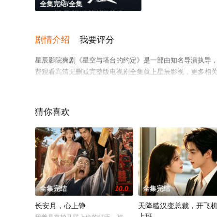
全集完结/全集
剧情介绍
我要评分
星辰影院爽剧《星空与塔台的约定》是一部由知名导演执导
费观看高清无删减完整版电视剧全集就上星辰影视，更多相
猜你喜欢
全集完结
10.0
全集完结
长安月，心上铮
天降糙汉变总裁，开飞
上班