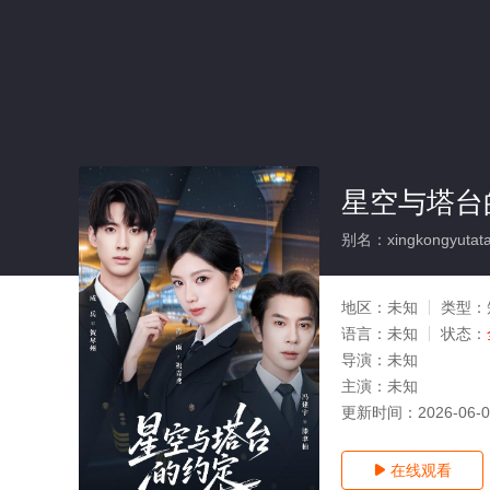
星空与塔台
别名：xingkongyutata
地区：
未知
类型：
语言：
未知
状态：
导演：
未知
主演：
未知
更新时间：
2026-06-
在线观看
