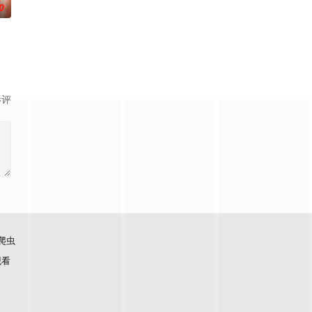
0
影评
爬虫
观看