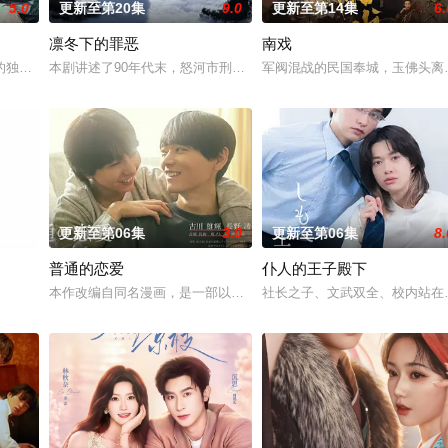
5.0
更新至第20集
9.0
更新至第14集
6.
凛冬下的罪恶
南戏
的独家连载漫画《吾凰在上》。
本剧讲述了90年代末，怒河市刑侦支队在无普及监控、无DNA鉴定
军阀混战的民国奉城，玉佛头离
5.0
更新至第06集
3.0
更新至第06集
8.
普通的恋爱
仆人的王子殿下
房”的阴阳宅，江淮被掳走配“阴婚”。他与女探长穆英搭
本作改编自同名漫画，是一部以处于上下级关系的文原一良与东庆伊
社长之子、文武双全、校内站在