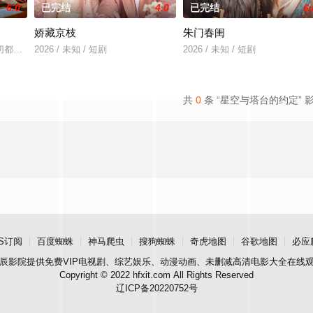
6.0
已完结
4.0
已完结
6.
娇藏京枝
朱门春闺
他们在复杂局势中坚守初心、勇敢面对困难的爱情故事。通过剧
切都会结束。 一对高
2026 / 未知 / 短剧
2026 / 未知 / 短剧
共
0
条 “星空与塔台的约定” 
S订阅
百度蜘蛛
神马爬虫
搜狗蜘蛛
奇虎地图
谷歌地图
必应
辰影院
提供免费VIP电视剧、综艺娱乐、动漫动画、未删减高清电影大全在线
Copyright © 2022 hfxit.com All Rights Reserved
辽ICP备20220752号