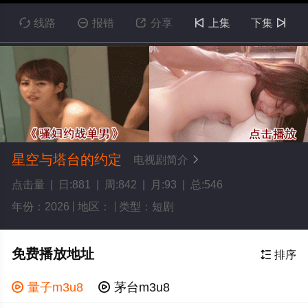

线路

报错

分享

上集
下集

星空与塔台的约定
电视剧简介

点击量 | 日:881 | 周:842 | 月:93 | 总:546
年份：2026
地区：
类型：短剧
免费播放地址

排序

量子m3u8

茅台m3u8