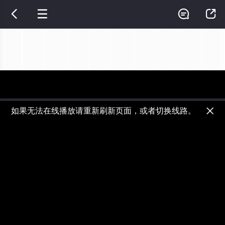




如果无法在线播放请重新刷新页面，或者切换线路。

视频加载速度跟网速有关，请耐心等待几秒钟。
正在播放：星空与塔台的约定 - 第01集
提醒
不要轻易相信视频中的广告，谨防上当受骗!