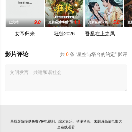
9.0
4.0
5.0
已完结
更新至第06集
更新至第12集
更
女帝归来
狂徒2026
吾凰在上之凤御四方
影片评论
共
0
条 “星空与塔台的约定” 影评
星辰影院
提供免费VIP电视剧、综艺娱乐、动漫动画、未删减高清电影大
全在线观看