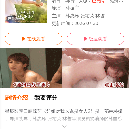
语言：
韩语
状态：
已完结
- 免费在线观看
导演：
朴振宇
主演：
韩惠珍,张祐荣,林哲
已完结/全集
更新时间：
2026-07-30
在线观看
极速观看


剧情介绍
我要评分
星辰影院日韩综艺《姐姐对我来说是女人2》是一部由朴振
宇导演执导，韩惠珍,张祐荣,林哲等演员精彩演绎的韩国综
艺，大结局剧情已揭晓（已完结），手机免费观看高清无
