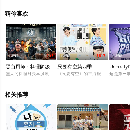
删减完整版综艺节目就上星辰影视，更多相关信息可移步
至豆瓣综艺、电视猫或剧情网等平台了解。
猜你喜欢
1.0
10.0
已完结
已完结
已完结
黑白厨师：料理阶级战争第二季
只要有空第四季
Unpret
盛大的料理对决再度展开，新一批“黑汤匙”厨师迎战实力坚强的“
《只要有空》的主海报公开。公开的
这是第三
相关推荐