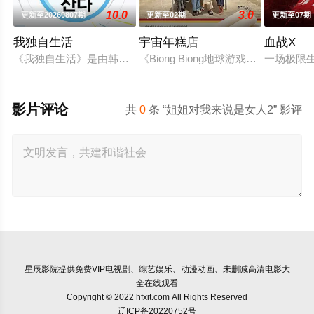
10.0
3.0
更新至20260807期
更新至02期
更新至07期
我独自生活
宇宙年糕店
血战X
《我独自生活》是由韩国MBC电视台新年播放的特辑《男人的独居
《Biong Biong地球游戏厅》衍生综艺
一场极限
影片评论
共
0
条 “姐姐对我来说是女人2” 影评
星辰影院
提供免费VIP电视剧、综艺娱乐、动漫动画、未删减高清电影大
全在线观看
Copyright © 2022 hfxit.com All Rights Reserved
辽ICP备20220752号