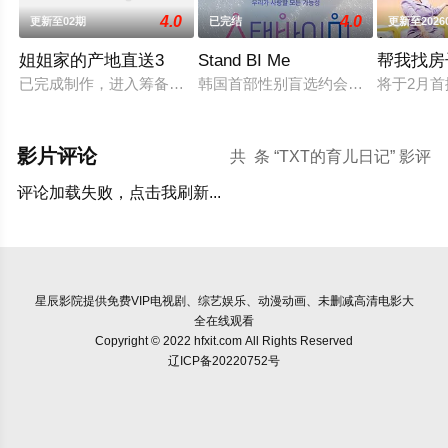
4.0
4.0
更新至02期
已完结
更新至2026
姐姐家的产地直送3
Stand BI Me
帮我找房
已完成制作，进入筹备阶段。预计将于明年初开拍，并于下半年
韩国首部性别盲选约会真人秀，展现
将于2月
影片评论
共
条 “TXT的育儿日记” 影评
评论加载失败，点击我刷新...
星辰影院
提供免费VIP电视剧、综艺娱乐、动漫动画、未删减高清电影大
全在线观看
Copyright © 2022 hfxit.com All Rights Reserved
辽ICP备20220752号