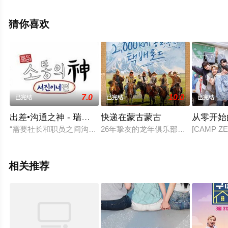
结），手机免费观看高清无删减完整版综艺节目就上星辰
影视，更多相关信息可移步至豆瓣综艺、电视猫或剧情网
猜你喜欢
等平台了解。
7.0
10.0
已完结
已完结
已完结
出差•沟通之神 - 瑞镇家篇
快递在蒙古蒙古
从零开始
“需要社长和职员之间沟通”的匿名举报让“沟通之神”罗PD出差…
26年挚友的龙年俱乐部成员们和后辈
[CAMP
相关推荐