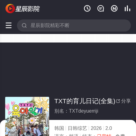






TXT的育儿日记(全集)
分享

别名：TXTdeyuerriji
韩国
日韩综艺
2026
2.0