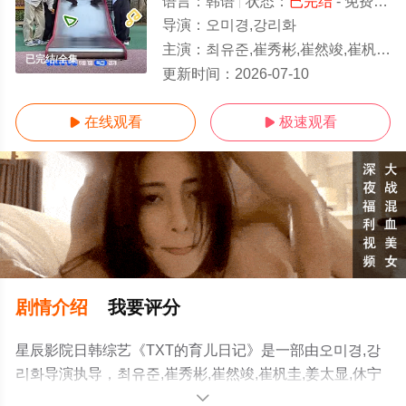
语言：
韩语
状态：
已完结
- 免费在线观看
导演：
오미경,강리화
主演：
최유준,崔秀彬,崔然竣,崔杋圭,姜太显,休宁凯
已完结/全集
更新时间：
2026-07-10
在线观看
极速观看


剧情介绍
我要评分
星辰影院日韩综艺《TXT的育儿日记》是一部由오미경,강
리화导演执导，최유준,崔秀彬,崔然竣,崔杋圭,姜太显,休宁
凯等演员精彩演绎的韩国综艺，大结局剧情已揭晓（已完
