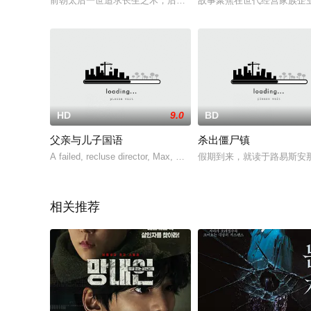
前朝太后一世追求长生之术，后留《十二长生赋》传说于世引各
故事聚焦在世代经营家族企
HD
9.0
BD
父亲与儿子国语
杀出僵尸镇
A failed, recluse director, Max, moves from New York Cit
假期到来，就读于路易斯安那州
相关推荐