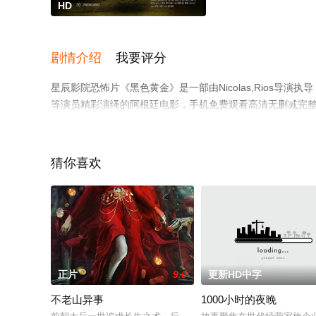
HD
剧情介绍
我要评分
星辰影院恐怖片《黑色黄金》是一部由Nicolas,Rios导演执导，Magui,Bravi
等演员精彩演绎的阿根廷电影，手机免费观看高清无删减完
网等平台了解。
猜你喜欢
正片
9.0
更新HD中字
不老山异事
1000小时的夜晚