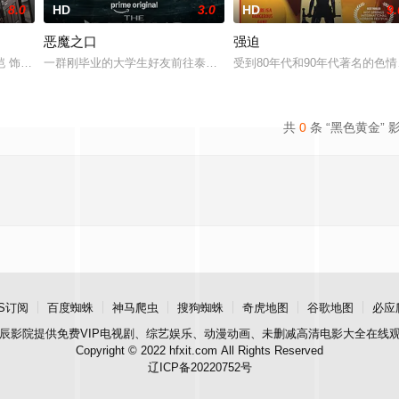
8.0
HD
3.0
HD
9.
恶魔之口
强迫
 饰）搬到一座保守的宗教小镇，试图展开全新生活。在这
恺 饰）的儿子在楼梯间凭空消失；隔壁单元里，独居女孩林雨彤（刘浩存 饰）
一群刚毕业的大学生好友前往泰国海岸，开启步入社会前的最后一场冒险
受到80年代和90年代著名的
共
0
条 “黑色黄金” 
S订阅
百度蜘蛛
神马爬虫
搜狗蜘蛛
奇虎地图
谷歌地图
必应
辰影院
提供免费VIP电视剧、综艺娱乐、动漫动画、未删减高清电影大全在线
Copyright © 2022 hfxit.com All Rights Reserved
辽ICP备20220752号