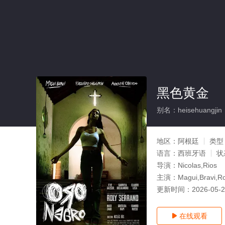
黑色黄金
别名：heisehuangjin
地区：
阿根廷
类型
语言：
西班牙语
状
导演：
Nicolas,Rios
主演：
Magui,Bravi,Ro
更新时间：
2026-05-
在线观看
