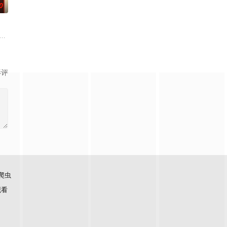
0
在熟睡中被人侵犯
，慕名报名了名为 “恶魔之口” 的偏远洞穴潜水游
色情惊悚片《致命吸引力》、《本能》和《单身白人女性》的启发，《强迫》以两
影评
爬虫
观看