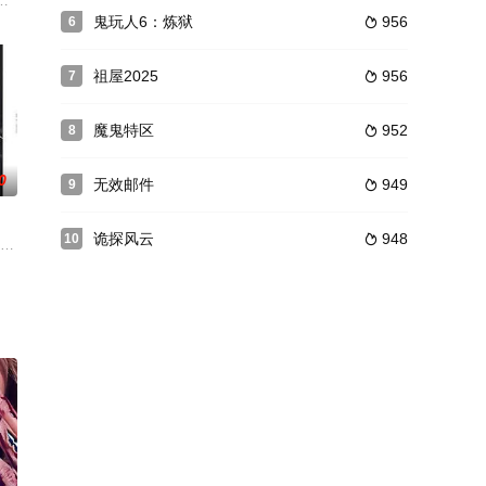
脚乱，为合约是否有
1859年北约克郡的阴沉荒野，大英帝
惊悚片[只有你](Only You，暂译)，与大卫·奥伊罗上演对手戏。雅各布·
鬼玩人6：炼狱
956
6

祖屋2025
956
7

魔鬼特区
952
8

0
无效邮件
949
9

诡探风云
948
10

y
的执念与秘密。影片以阿尔茨海默病家庭为切口，用科学精
ssa Sue Anderson 饰）就读于一所贵族学校之中，加入了学校里的