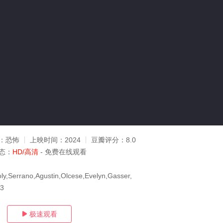
：
恐怖
上映时间：
2024
豆瓣评分：
8.0
态：
HD/高清
- 免费在线观看
ly,Serrano,Agustin,Olcese,Evelyn,Gasser,
23
极速观看
