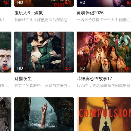
4.0
HD
6.0
HD
8.
鬼玩人6：炼狱
灵魂伴侣2026
家属委托私家侦探追查真相，誓要找出躲在屏幕背后的始作俑者
视力正在一天天衰退。双胞胎妹妹徐仁的离奇死亡，被警方定性为自杀，但她笃
爱丽丝在丈夫骤然离世后深陷悲痛，受邀前往公婆的乡间庄园暂住，
一名男子获得了一个人工智能机
9.0
HD
1.0
HD
10.
疑婴夜生
菲律宾恐怖故事17
踪。更诡异的是，从医院醒来的她发现，身边每一个男人竟都长
艘船神秘地出现在旧港口。“内华达之瑰”号三十年前曾全员遇难，如今再次归来
在芬兰的森林中，萨迦与丈夫乔恩迎来了为人父母的新篇章。然而萨
1775年，古老修道院的回廊里