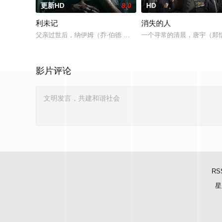
更新HD
8.0
HD
利未记
消失的人
父亲过世后，纳伊姆（乔·伯德 饰）与母亲（米娅·华希科沃斯卡
一个寻常的清晨，唐宇（郑
影片评论
RS
星