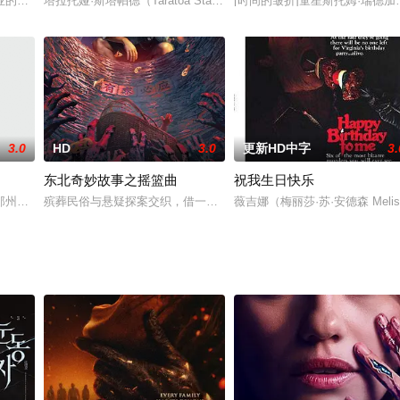
方争抢。民国年间，黄庙村中李老爷一生行善却暴毙家中，头七
业的乌利希大家族，原本打算卖掉持股的老太太在签字时突然暴毙。当大家手忙
塔拉托娅·斯塔帕德（Taratoa Stappard）沉思的处女作将我们带入
[时间的皱折]童星斯托姆·瑞德加盟
3.0
HD
3.0
更新HD中字
3.
东北奇妙故事之摇篮曲
祝我生日快乐
立大学的戴维（理查德·考恩克RichardKohnke饰）、泰勒（凯拉·埃维尔Ka
殡葬民俗与悬疑探案交织，借一座老宅、一口古井，揭开三代人缠绕
薇吉娜（梅丽莎·苏·安德森 Meli