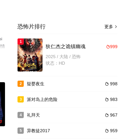
恐怖片排行
更多

i
1
剧情
狄仁杰之诡镇幽魂
999

2025 / 大陆 / 恐怖
状态：HD
疑婴夜生
998
2

派对岛上的危险
983
3

礼拜天
967
4

0
异教徒2017
959
5
