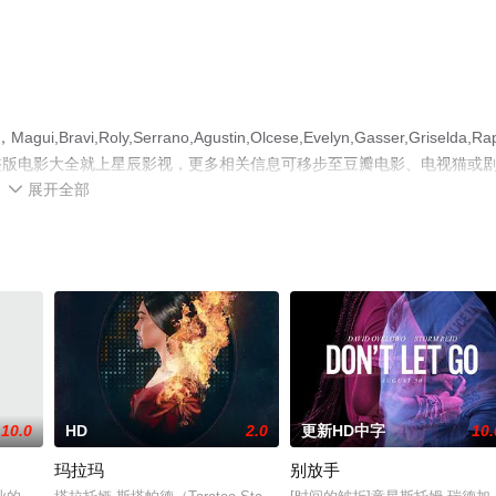
,Roly,Serrano,Agustin,Olcese,Evelyn,Gasser,Griselda,Rap
整版电影大全就上星辰影视，更多相关信息可移步至豆瓣电影、电视猫或
展开全部

10.0
HD
2.0
更新HD中字
10.
玛拉玛
别放手