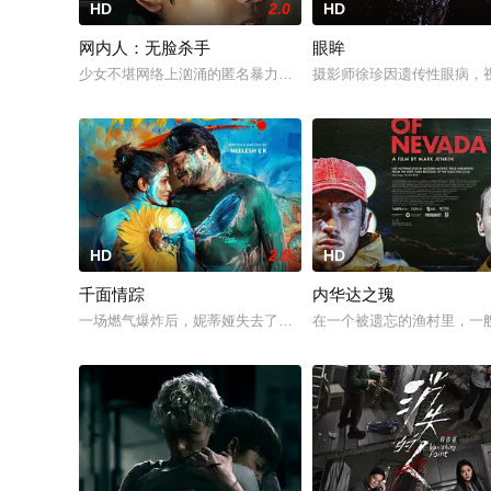
HD
2.0
HD
网内人：无脸杀手
眼眸
少女不堪网络上汹涌的匿名暴力，选择结束年轻的生命。悲愤的
摄影师徐珍因遗传性眼病，
HD
2.0
HD
千面情踪
内华达之瑰
一场燃气爆炸后，妮蒂娅失去了部分记忆，男友迈克尔也随之失
在一个被遗忘的渔村里，一