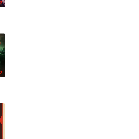
0
定其中另有隐情。不
试图和丈夫的家人互相慰藉，一同走出丧亲的阴霾。可入住
器人，以应对刚刚去世的妻子的去世。 为了创造一个真正有知觉的伴侣，他无
0
。对于为数不多还
迦的喜悦被一股令人发寒的疑惧笼罩——她对新生儿产生了
恶灵潜藏，血腥诅咒悄然蔓延，修女们接连坠入死亡深渊；2025年万圣节狂欢夜