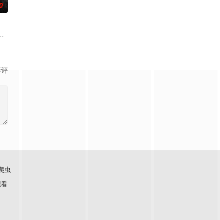
0
作的南多凛，与在那
业里存在着一个恶神。唯一知道真实情况的人是一名少女和一个记者。拥有强力
影评
爬虫
观看