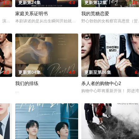
1.0
更新第24集
4.0
更新第12集
10.
家庭关系证明书
我的荒糖恋爱
者】演员朴真熙将正式展开回归活动。7日，据SPOTV新闻采访，朴真熙将出演K
本剧讲述的是从出生瞬间开始就被打上家庭崩溃烙印的一个孩子和面
野心勃勃的女检察官高恩世（贺
1.0
更新第04集
4.0
更新至第06集
6.
我们的排练
杀人者的购物中心2
诉讼的医师邻居。
...
购物中心即将重新开张！ 郑进湾