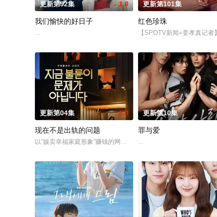
更新第92集
1.0
更新第101集
我们愉快的好日子
红色珍珠
...
【SPOTV新闻=姜孝真记
更新第04集
2.0
更新第10集
现在不是出轨的问题
罪与爱
以“贩卖幸福家庭形象”赚钱的网红夫妇，与他们正陷入泥淖般离婚
...