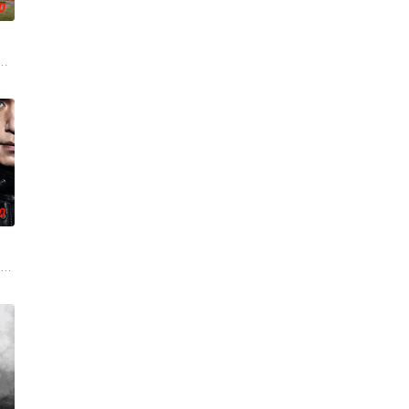
0
BS新日日
对冷酷的偏见和命运，重新找回自己人生的女性故事。
营 饰）意外失忆，住进拳击教练张泰河（丁海寅 饰）家中，对方还自称是她的
0
（李栋旭 饰）