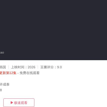
ao
韩国
上映时间：
2026
豆瓣评分：
9.0
更新第12集
- 免费在线观看
,许成泰
28
极速观看
