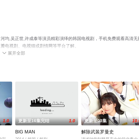
河均,吴正世,许成泰等演员精彩演绎的韩国电视剧，手机免费观看高清无
豆瓣电视剧、电视猫或剧情网等平台了解。
展开全部

1.0
更新至16集完结
1.0
更新至03集
10.
BIG MAN
解除武装罗曼史