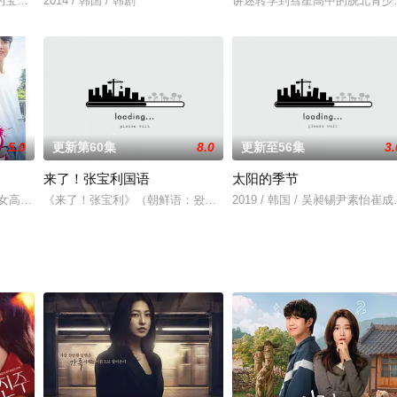
的宝蓝色球状生命体，给人类带来了伤害，中大型的球体可以伤人，小型球体会
2014 / 韩国 / 韩剧
讲述转学到彗星高中的脱北青少
5.0
更新第60集
8.0
更新至56集
3.
来了！张宝利国语
太阳的季节
女高中生,通过某一天给自己的复仇笔记软件解决了自己冤屈的事情,明白了家人
《来了！张宝利》（朝鲜语：왔다!장보리）为韩国MBC自2014年4
2019 / 韩国 / 吴昶锡尹素怡崔