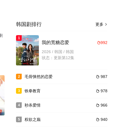
韩国剧排行
更多

删
1
我的荒糖恋爱
992

2026 / 韩国 / 韩国
状态：更新第12集
毛骨悚然的恋爱
987
2

铁拳教育
978
3

秒杀爱情
966
4

0
权欲之巅
940
5
