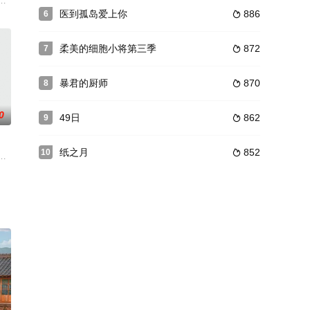
攻击人，在危机事态
年刘赫与班长荷娜和她的青梅竹马丹相遇后展开的K-高中生活。丹喜欢唯一接
医到孤岛爱上你
886
6

柔美的细胞小将第三季
872
7

暴君的厨师
870
8

0
49日
862
9

纸之月
852
10

和朋友的珍贵,
月5日起播出的周末连续剧，讲述改变身份两个女人
成宰河诗恩