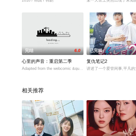
2018 / 韩国 / 韩剧
某一天世上突然出现了未知
完结
6.0
已完结
心里的声音：重启第二季
复仇笔记2
Adapted from the webcomic &quot;Maeumui Sori” by Jo
讲述了一个爱管闲事,平凡的
相关推荐