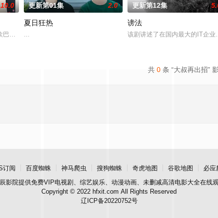
10.0
更新第01集
2.0
更新第12集
5.
夏日狂热
谤法
被现实挡住而受挫的二十几岁，像变成那样的大人的三十几岁的
欧巴是偶像》，是一部浪漫喜剧。讲述进入由前偶像兼CEO李灿领导的公司工
...
该剧讲述了在国内最大的IT企
共
0
条 “大叔再出招” 
S订阅
百度蜘蛛
神马爬虫
搜狗蜘蛛
奇虎地图
谷歌地图
必应
辰影院
提供免费VIP电视剧、综艺娱乐、动漫动画、未删减高清电影大全在线
Copyright © 2022 hfxit.com All Rights Reserved
辽ICP备20220752号