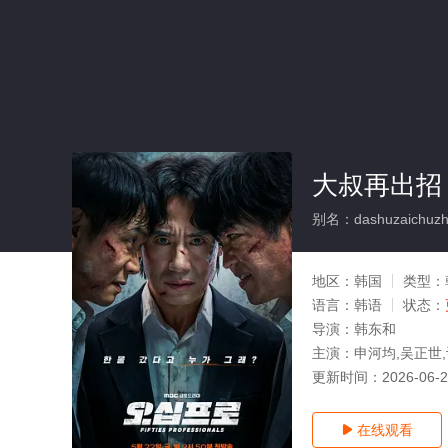
大叔再出招
别名：dashuzaichuzh
地区：
韩国
类型：
语言：
韩语
状态：
导演：
韩东和
主演：
申河均,吴正世
更新时间：
2026-06-
在线观看
