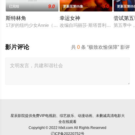
9.0
3.0
已完结
更新至第05集
更新至第05
斯特林角
幸运女神
尝试第五
17岁的纽约少女Annie（艾拉·鲁宾 饰）和双胞胎哥哥由养父
改编自玛丽莎·斯塔普利的同名畅销小
第五季中，尼
影片评论
共
0
条 “极致欢愉保障” 影评
星辰影院
提供免费VIP电视剧、综艺娱乐、动漫动画、未删减高清电影大
全在线观看
Copyright © 2022 hfxit.com All Rights Reserved
辽ICP备20220752号