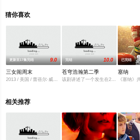
斯,Jianna,Platon,Nola,Wallace,Kiarra,Hamagami,Goldberg,J
詹妮弗·费林,塔拉·萨莫斯,Remy等演员精彩演绎的美国电视
猜你喜欢
剧，大结局剧情已揭晓（已完结），手机免费观看高清无
删减完整版电视剧全集就上星辰影视，更多相关信息可移
步至豆瓣电视剧、电视猫或剧情网等平台了解。
9.0
10.0
更新至17集完结
完结
已完结
三女闹周末
苍穹浩瀚第二季
塞纳
2013 / 美国 / 蕾蓓尔·威尔森莉萨·拉皮拉达娜·李劳伦·阿什
该剧讲述了一个发生在200年后，一
《塞纳》
相关推荐