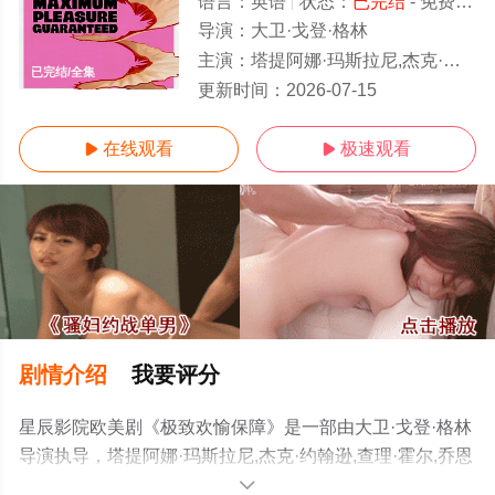
语言：
英语
状态：
已完结
- 免费在线观看
导演：
大卫·戈登·格林
主演：
塔提阿娜·玛斯拉尼,杰克·约翰逊,查理·霍尔,乔恩·迈克尔·希尔,杰西·霍奇斯,Jianna,Platon,
已完结/全集
更新时间：
2026-07-15
在线观看
极速观看


剧情介绍
我要评分
星辰影院欧美剧《极致欢愉保障》是一部由大卫·戈登·格林
导演执导，塔提阿娜·玛斯拉尼,杰克·约翰逊,查理·霍尔,乔恩
·迈克尔·希尔,杰西·霍奇
