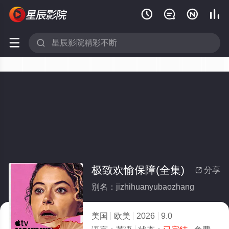






极致欢愉保障(全集)
分享

别名：jizhihuanyubaozhang
美国
欧美
2026
9.0