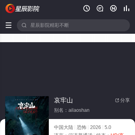






哀牢山
分享

别名：ailaoshan
中国大陆
恐怖
2026
5.0