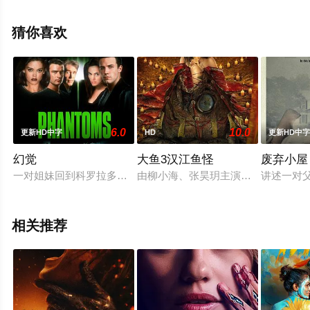
减完整版电影大全就上星辰影视，更多相关信息可移步至
豆瓣电影、电视猫或剧情网等平台了解。
猜你喜欢
6.0
10.0
更新HD中字
HD
更新HD中
幻觉
大鱼3汉江鱼怪
废弃小屋
一对姐妹回到科罗拉多的家乡小镇，发现镇上所有人都死光了，尸体呈
由柳小海、张昊玥主演的电影《大鱼3
讲述一对
相关推荐