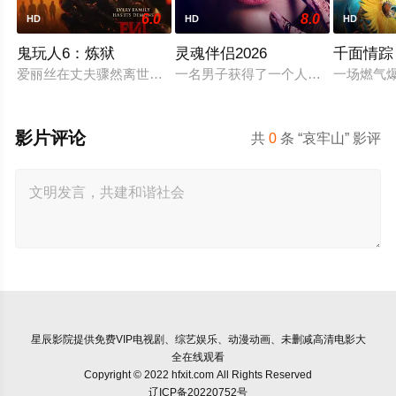
6.0
8.0
HD
HD
HD
鬼玩人6：炼狱
灵魂伴侣2026
千面情踪
爱丽丝在丈夫骤然离世后深陷悲痛，受邀前往公婆的乡间庄园暂
一名男子获得了一个人工智能机器人
一场燃气
影片评论
共
0
条 “哀牢山” 影评
星辰影院
提供免费VIP电视剧、综艺娱乐、动漫动画、未删减高清电影大
全在线观看
Copyright © 2022 hfxit.com All Rights Reserved
辽ICP备20220752号