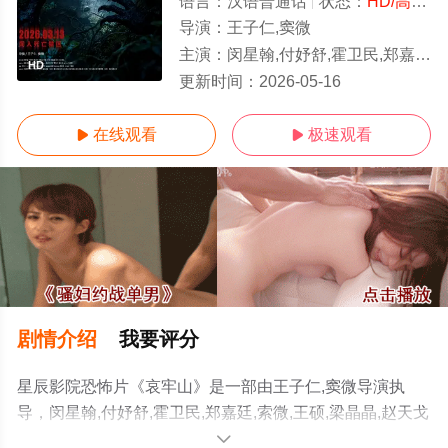
语言：
汉语普通话
状态：
HD/高清
-
导演：
王子仁,窦微
主演：
闵星翰,付妤舒,霍卫民,郑嘉廷,索微,王硕,梁晶晶,赵天戈
HD
更新时间：
2026-05-16
在线观看
极速观看


剧情介绍
我要评分
星辰影院恐怖片《哀牢山》是一部由王子仁,窦微导演执
导，闵星翰,付妤舒,霍卫民,郑嘉廷,索微,王硕,梁晶晶,赵天戈
等演员精彩演绎的中国大陆电影，手机免费观看高清无删
