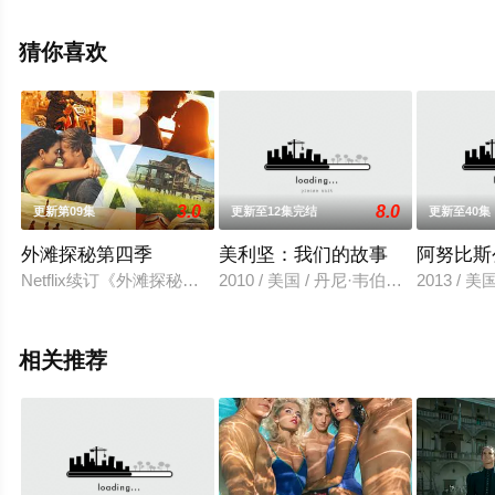
芬恩·利特,胡安·巴勃罗·拉瓦,杰·科特尼,J.R.维拉利尔,马克·
门查卡,娜塔莉·阿琳·林德,约翰·W·希思,爱默生·米勒,凯·卡斯
猜你喜欢
特,布列塔尼·霍夫纳,伊曼·克罗松,拉乌夫·马尔祖基,娜塔莉
等演员精彩演绎的美国电视剧，手机免费观看高清无删减
完整版电视剧全集就上星辰影视，更多相关信息可移步至
豆瓣电视剧、电视猫或剧情网等平台了解。
3.0
8.0
更新第09集
更新至12集完结
更新至40集
外滩探秘第四季
美利坚：我们的故事
阿努比斯
Netflix续订《外滩探秘》第四季。
2010 / 美国 / 丹尼·韦伯列维·施
2013 /
相关推荐