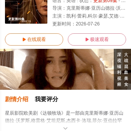
语言：
英语
状态：
更新第09集
- 免费在线观看
导演：
克里斯蒂娜·亚历山德拉·沃罗斯,格雷格·艾坦尼斯,杰西卡·洛瑞,菲尔·亚伯拉罕
主演：
凯利·蕾莉,科尔·豪瑟,艾德·哈里斯,安妮特·贝宁,芬恩·利特,胡安·巴勃罗·拉瓦,杰·科特尼,J.R.维拉
更新第09集
更新时间：
2026-07-26
在线观看
极速观看


剧情介绍
我要评分
星辰影院欧美剧《达顿牧场》是一部由克里斯蒂娜·亚历山
德拉·沃罗斯,格雷格·艾坦尼斯,杰西卡·洛瑞,菲尔·亚伯拉罕
导演执导，凯利·蕾莉,科尔·豪瑟,艾德·哈里斯,安妮特·贝宁,
