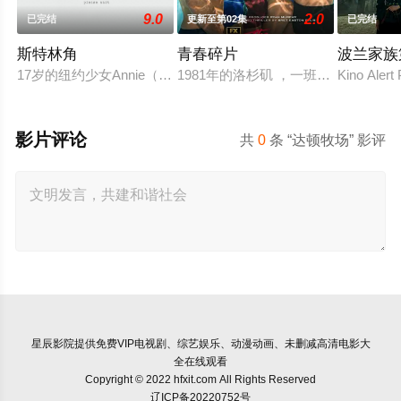
9.0
2.0
已完结
更新至第02集
已完结
斯特林角
青春碎片
波兰家族
17岁的纽约少女Annie（艾拉·鲁宾 饰）和双胞胎哥哥由养父
1981年的洛杉矶 ，一班精英名校
Kino A
影片评论
共
0
条 “达顿牧场” 影评
星辰影院
提供免费VIP电视剧、综艺娱乐、动漫动画、未删减高清电影大
全在线观看
Copyright © 2022 hfxit.com All Rights Reserved
辽ICP备20220752号