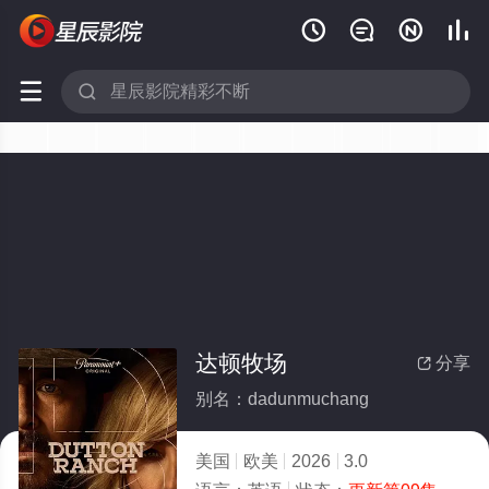






达顿牧场
分享

别名：dadunmuchang
美国
欧美
2026
3.0