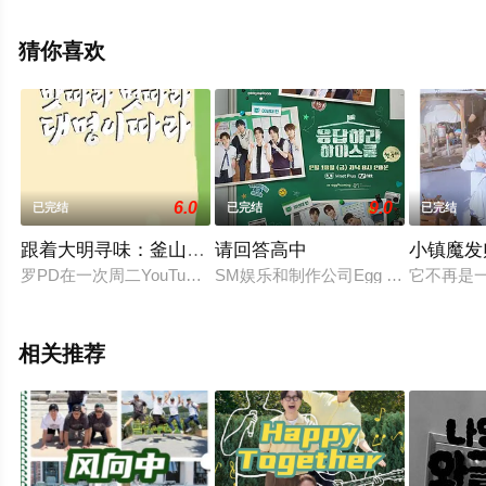
观看高清无删减完整版综艺节目就上星辰影视，更多相关
信息可移步至豆瓣综艺、电视猫或剧情网等平台了解。
猜你喜欢
6.0
9.0
已完结
已完结
已完结
跟着大明寻味：釜山-福冈篇
请回答高中
小镇魔发
罗PD在一次周二YouTube直播中，区别MZ世代而介绍X世代
SM娱乐和制作公司Egg is Comi
它不再是
相关推荐