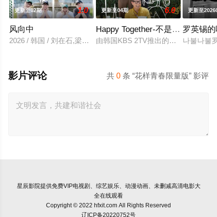
1.0
6.0
更新至02期
更新至04期
更新至2026
风向中
Happy Together-不是一个人真好
罗英锡的
2026 / 韩国 / 刘在石,梁世灿
由韩国KBS 2TV推出的全新音乐综
나불나불
影片评论
共
0
条 “花样青春限量版” 影评
星辰影院
提供免费VIP电视剧、综艺娱乐、动漫动画、未删减高清电影大
全在线观看
Copyright © 2022 hfxit.com All Rights Reserved
辽ICP备20220752号