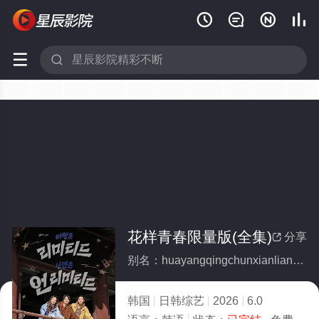






花样青春限量版(全集)
分享

别名：huayangqingchunxianliangban
韩国
日韩综艺
2026
6.0