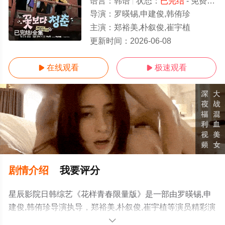
语言：
韩语
状态：
已完结
- 免费在线观看
导演：
罗暎锡,申建俊,韩侑珍
主演：
郑裕美,朴叙俊,崔宇植
已完结/全集
更新时间：
2026-06-08
在线观看
极速观看


剧情介绍
我要评分
星辰影院日韩综艺《花样青春限量版》是一部由罗暎锡,申
建俊,韩侑珍导演执导，郑裕美,朴叙俊,崔宇植等演员精彩演
绎的韩国综艺，大结局剧情已揭晓（已完结），手机免费
