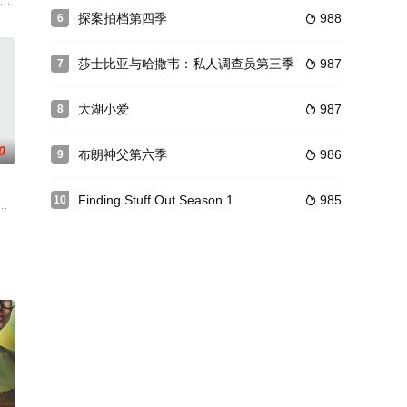
d回来了
n所著短篇小说，每个故事都从一个独特的女性视角讲述，探索自己生活中与众不同、荒
探案拍档第四季
988
6

莎士比亚与哈撒韦：私人调查员第三季
987
7

大湖小爱
987
8

0
布朗神父第六季
986
9

Finding Stuff Out Season 1
985
10

秘密。坏脾气督察路克·卡皮塔尼必须调查一名15岁女孩的可疑死因。