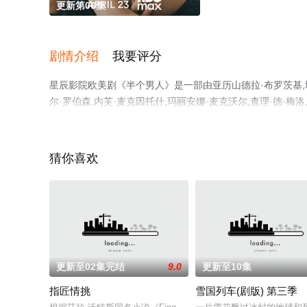
更新第06集
剧情介绍
我要评分
星辰影院欧美剧《半个男人》是一部由亚历山德拉·布罗茨基,埃
尔·罗伯森,内芙·麦克因托什,玛丽安娜·麦克沃尔,查理·德·梅洛
鲁斯,菲莉皮娜·维莱芝,斯图尔特·麦克奎里,桑迪·巴等演员
星辰影视，更多相关信息可移步至豆瓣电视剧、电视猫或剧
猜你喜欢
更新至02集完结
9.0
更新至10集
指匠情挑
雪国列车(剧版) 第三季