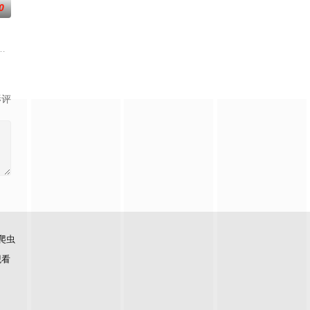
0
rn TV首播。第六季的后续剧
拉·鲁宾 饰）和双胞胎哥哥由养父抚养长大。她无意中继承了神秘外祖父在加拿大的
影评
爬虫
观看