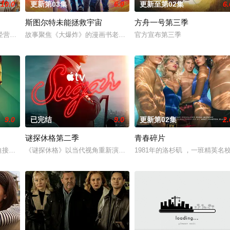
10.0
更新第03集
6.0
更新至第02集
6.
斯图尔特未能拯救宇宙
方舟一号第三季
罪家族进行报复。
经营酒吧的英国前刑警，原以为能过上平静生活。然而，当地接连发生游客离奇
故事聚焦《大爆炸》的漫画书老板斯图尔特·布鲁姆，他弄坏了一个谢
官方宣布第三季
9.0
已完结
9.0
更新第02集
2.
谜探休格第二季
青春碎片
los Arces
hols在被迫接受“净化”后幸存下来，但记忆却已丧失，而地堡正从叛乱中恢复，并面临
《谜探休格》以当代视角重新演绎了文学、电影和电视史上最受欢迎
1981年的洛杉矶 ，一班精英