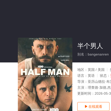
半个男人
别名：bangenanren
地区：
英国 / 美国
语言：
英语
状态：
导演：
亚历山德拉·布
主演：
理查德·加德,杰
更新时间：
2026-05-
在线观看
