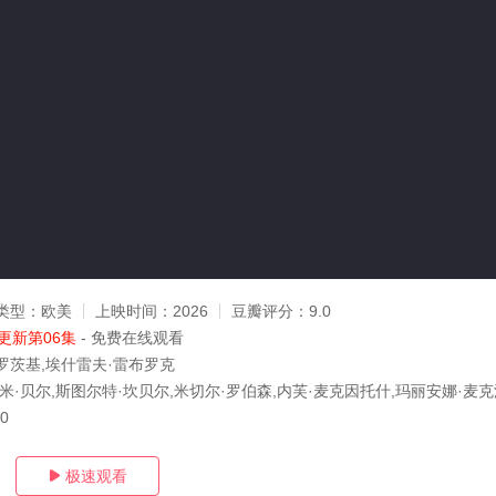
类型：
欧美
上映时间：
2026
豆瓣评分：
9.0
更新第06集
- 免费在线观看
罗茨基,埃什雷夫·雷布罗克
米·贝尔,斯图尔特·坎贝尔,米切尔·罗伯森,内芙·麦克因托什,玛丽安娜·麦克
30
极速观看
