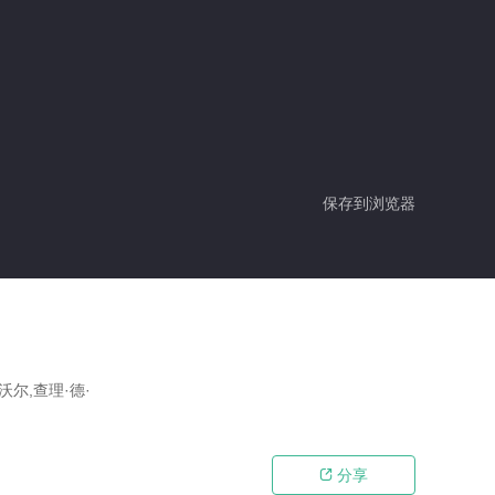
保存到浏览器
沃尔,查理·德·
分享
