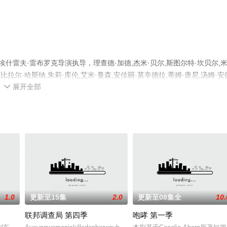
什雷夫·雷布罗克导演执导，理查德·加德,杰米·贝尔,斯图尔特·坎贝尔,
,比拉尔·哈斯纳,朱莉·库伦,艾米·曼森,安佳丽·莫辛德拉,蒂姆·唐尼,汤姆·安
展开全部
精彩演绎的英国 / 美国电视剧，手机免费观看高清无删减完整版电视剧全集

情网等平台了解。
1.0
更新至15集
2.0
更新至08集全
10.
联邦调查局 第四季
咆哮 第一季