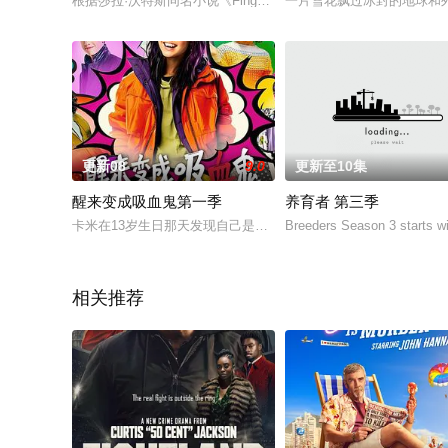
根据莎拉·沃特斯同名小说《Fingersmith》改编而成。
一片雪花飘过冰封的地球和列车
更新08
9.0
更新至10集
醒来变成吸血鬼第一季
养育者 第三季
卡米在13岁生日那天发现自己是半人类半吸血鬼，而她的神秘力
Breeders Season 3 starts w
相关推荐