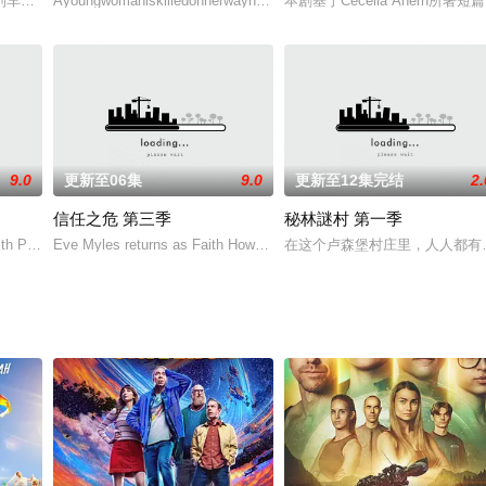
，刚刚得到的自由又变得混乱，因为肖恩·宾饰演的“雪国列车”创造者Wilfor
Ayoungwomaniskilledonherwayhomefromalavishyachtpartyanda
本剧基于Cecelia Aher
9.0
更新至06集
9.0
更新至12集完结
2.
信任之危 第三季
秘林謎村 第一季
量让中学生活变得更加复杂
ith Paul having moved out and
Eve Myles returns as Faith Howells as she attempts to na
在这个卢森堡村庄里，人人都有