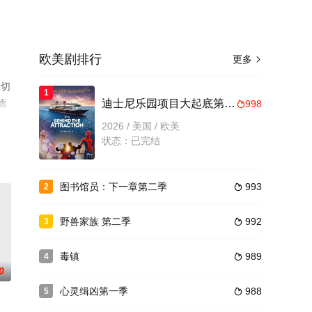
欧美剧排行
更多

米切
1
德
迪士尼乐园项目大起底第三季
998

就上
2026 / 美国 / 欧美
状态：已完结
图书馆员：下一章第二季
993
2

野兽家族 第二季
992
3

毒镇
989
4

0
心灵缉凶第一季
988
5
