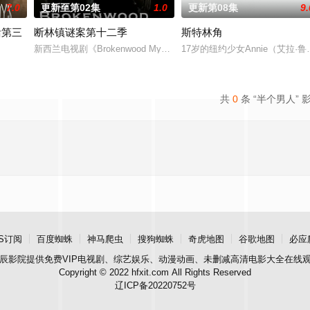
7.0
更新至第02集
1.0
更新第08集
9.
活第三
断林镇谜案第十二季
斯特林角
新西兰电视剧《Brokenwood Mysterie》第12季将于4月6日在Aco
17岁的纽约少女Annie（艾
ix已经续订了《我和沃尔特男孩的生活》第三季。
共
0
条 “半个男人” 
S订阅
百度蜘蛛
神马爬虫
搜狗蜘蛛
奇虎地图
谷歌地图
必应
辰影院
提供免费VIP电视剧、综艺娱乐、动漫动画、未删减高清电影大全在线
Copyright © 2022 hfxit.com All Rights Reserved
辽ICP备20220752号