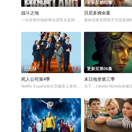
更新至第02集
1.0
更新至第02集
战斗之地
贝尼多姆命案
一位名誉扫地的拳击冠军从监狱获释，返回伦敦，对背叛他的犯
退休后移居西班牙贝尼多姆
已完结
7.0
更新至第06集
死人公司第4季
末日地堡第三季
Netflix España在社交媒体上发布了一张由Laura Caballero和演员Car
当下，Juliette Nic