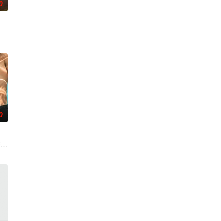
0
死亡事件，他不得不
尔顿和莱纳德制造的设备，意外导致了多元宇宙的世界末
0
且意义重大的题材之一——私家侦探故事。
名校的高中生原本过住灿烂生活，直至一位神秘转校生出现。与此同时，专门猎杀