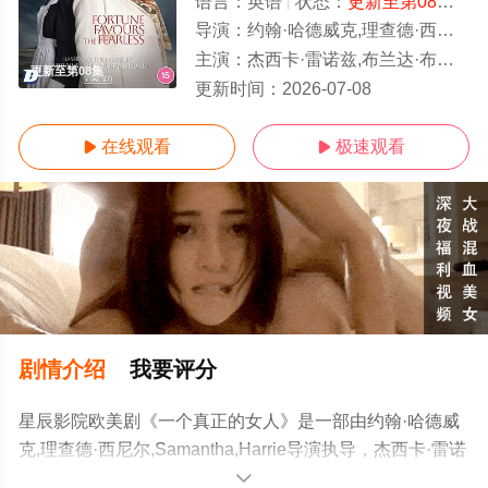
语言：
英语
状态：
更新至第08集
- 
导演：
约翰·哈德威克,理查德·西尼尔,Samantha,Harrie
主演：
杰西卡·雷诺兹,布兰达·布莱斯,乔·乔伊纳,Keith,Lomas,,埃米特·J·斯坎伦,莉迪亚·伦纳德,托
更新至第08集
更新时间：
2026-07-08
在线观看
极速观看


剧情介绍
我要评分
星辰影院欧美剧《一个真正的女人》是一部由约翰·哈德威
克,理查德·西尼尔,Samantha,Harrie导演执导，杰西卡·雷诺
兹,布兰达·布莱斯,乔·乔伊纳,Keith,Lomas,,埃米特·J·斯坎伦,
