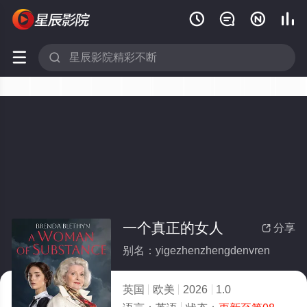






一个真正的女人
分享

别名：yigezhenzhengdenvren
英国
欧美
2026
1.0