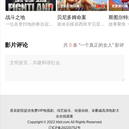
1.0
10.0
更新第02集
更新至第02集
更新第03集
战斗之地
贝尼多姆命案
斯图尔特
一位名誉扫地的拳击冠军从监狱获释，返回伦敦，对背叛他的犯
退休后移居西班牙贝尼多姆经营酒吧
故事聚焦
影片评论
共
0
条 “一个真正的女人” 影评
星辰影院
提供免费VIP电视剧、综艺娱乐、动漫动画、未删减高清电影大
全在线观看
Copyright © 2022 hfxit.com All Rights Reserved
辽ICP备20220752号