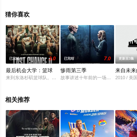
莉迪亚·伦纳德,托比·瑞格波,利安娜·贝斯特,威尔·梅勒,兰尼·
拉什,伊万·霍罗克斯,Niall,Wright,罗伯特·威尔福特,希夫图·
猜你喜欢
卡西姆,乔治娜·萨等演员精彩演绎的英国电视剧，手机免费
观看高清无删减完整版电视剧全集就上星辰影视，更多相
关信息可移步至豆瓣电视剧、电视猫或剧情网等平台了
解。
3.0
7.0
已完结
已完结
更新至3集
最后机会大学：篮球
惨雨第三季
来自未来
来到东洛杉矶篮球队。在一名意志坚定的教练的带领下，这些小
故事讲述十年前的一场残酷的细菌侵
2010 / 美国 
相关推荐