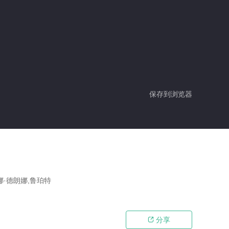
保存到浏览器
娜·德朗娜,鲁珀特
分享
