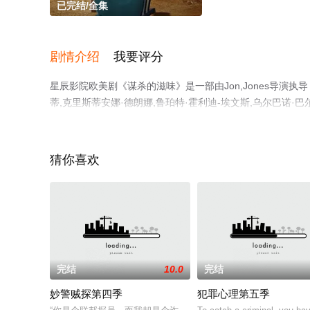
已完结/全集
剧情介绍
我要评分
星辰影院欧美剧《谋杀的滋味》是一部由Jon,Jones导演执导
蒂,克里斯蒂安娜·德朗娜,鲁珀特·霍利迪-埃文斯,乌尔巴诺·巴尔贝里
电视剧，大结局剧情已揭晓（已完结），手机免费观看高清
电视猫或剧情网等平台了解。
猜你喜欢
完结
10.0
完结
妙警贼探第四季
犯罪心理第五季