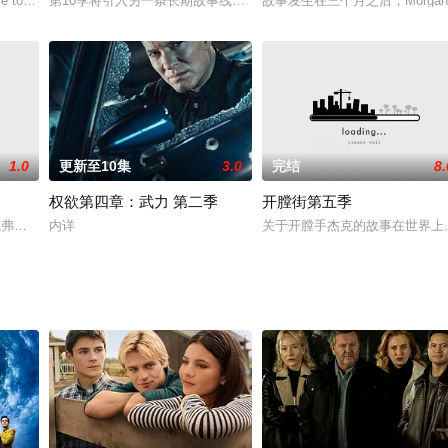
身份彼此对立这个事实的方法。”这正是尼尔•卡夫瑞（N
e to think like one.
第10季将引入另一条长期故事线——意即引入一个和第八季「复制者」（The
故事发生在三个月之后，Morgan
1.0
更新至10集
3.0
完结
8.
权欲第四章：武力 第二季
开膛街第五季
克尔·凯弗莱德·萨维奇奈特·法松安妮·帕里西
内详
关于开膛手杰克的故事在世界上