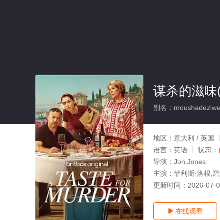
谋杀的滋味(
别名：moushadeziwe
地区：
意大利 / 英国
语言：
英语
状态：
导演：
Jon,Jones
主演：
菲利斯·洛根,
更新时间：
2026-07-
在线观看
