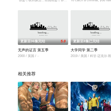
“你是个联邦探员，而我却是个诈骗犯。几乎没有可以改变我们俩的
To catch a criminal, you hav
更新至06集完结
5.0
更新至8集已完结
无声的证言 第五季
大学同学 第二季
2000 / 英国 / ··
2019 / 美国 / 科甘-迈
相关推荐