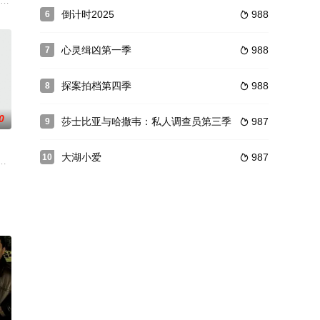
 Replicator）类似的「未知对象
（去伦敦执行奥运会安保任务）和Garcia（帮助Prentiss搬入新家）从英
倒计时2025
988
6

心灵缉凶第一季
988
7

探案拍档第四季
988
8

0
莎士比亚与哈撒韦：私人调查员第三季
987
9

大湖小爱
987
10

广为流传，直到120多年后的今天，这位恶名昭彰的连环杀人犯依旧有着令人闻