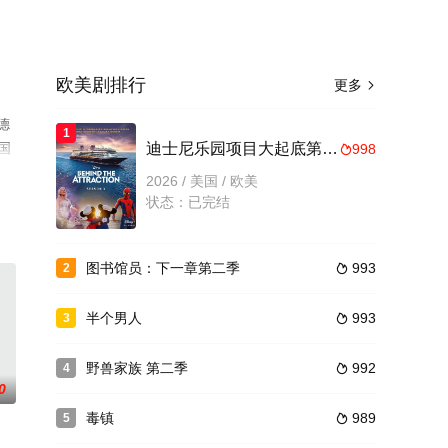
欧美剧排行
更多

德
1
英国
迪士尼乐园项目大起底第三季
998

剧、
2026 / 美国 / 欧美
状态：已完结
图书馆员：下一章第二季
993
2

半个男人
993
3

野兽家族 第二季
992
4

0
毒镇
989
5
