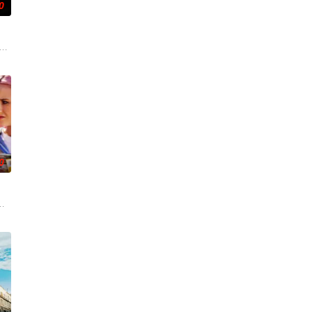
0
ysterie》第12季将于4月6日在Acorn TV首播。第六季的后续剧
三季。
0
安雅·泰勒-乔伊 饰）在一次数百万美元的劫案发
饰）和杰森（Rafe Spall饰）正在处理公主（Scarlett Ra