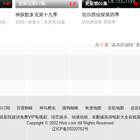
8.0
更新至第07集
1.0
更新第01集
10.
神探默多克第十九季
切尔西侦探第四季
救母亲的唯一方法就是与失散多年的父亲团聚。当她的
乌苏拉·伊瓜兰的诅咒成真，和平越来越难维持……
2025 / 加拿大 / 亚尼克·比森
切尔西侦探 第四季
共
0
条 “谋杀的滋味” 
S订阅
百度蜘蛛
神马爬虫
搜狗蜘蛛
奇虎地图
谷歌地图
必应
辰影院
提供免费VIP电视剧、综艺娱乐、动漫动画、未删减高清电影大全在线
Copyright © 2022 hfxit.com All Rights Reserved
辽ICP备20220752号