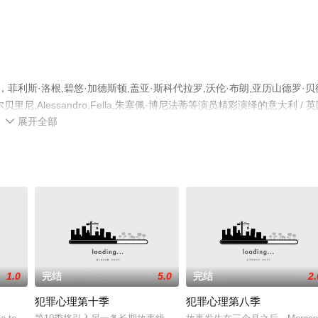
，菲利斯·洛根,碧悠·加德斯顿,盖亚·斯科代拉罗,沃伦·布朗,亚历山德罗·贝
尼,Alessandro,Fella,朱塞佩·博尼法蒂等演员精彩演绎的意大利 / 
展开全部
无删减完整版电视剧全集就上星辰影视，更多相关信息可移步至豆瓣电视

1.0
完结
5.0
完结
2.
犯罪心理第十季
犯罪心理第八季