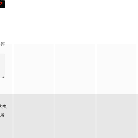
0
影评
爬虫
观看