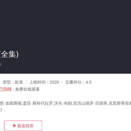
全集)
i
类型：
欧美
上映时间：
2026
豆瓣评分：
4.0
已完结
- 免费在线观看
碧悠·加德斯顿,盖亚·斯科代拉罗,沃伦·布朗,亚历山德罗·贝德蒂,克里斯蒂安
07
极速观看
