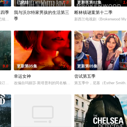
3.0
已完结
7.0
更新至第02集
1.
第四季
我与沃尔特家男孩的生活第三
断林镇谜案第十二季
季
直至一位神秘转校生出现。与此同时，专门猎杀青少年的连
已续订第四季。
新西兰电视剧《Brokenwood M
在第二季到来之前，Netflix已经续订了《我和沃尔特男孩的生活》第
9.0
更新第05集
3.0
更新第05集
9.
幸运女神
尝试第五季
抚养长大。她无意中继承了神秘外祖父在加拿大的一座岛
发现续订，因为他们注意到该系列已向波兰电影学院（Polski Institut
改编自玛丽莎·斯塔普利的同名畅销小说，讲述专业骗子“幸运儿”露西（
第五季中，尼基（Esther Smith