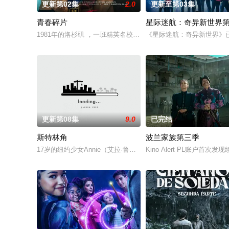
更新第02集
2.0
更新至第03集
青春碎片
星际迷航：奇异新世界
1981年的洛杉矶 ，一班精英名校的高中生原本过住灿烂生活，
《星际迷航：奇异新世界》
更新第08集
9.0
已完结
斯特林角
波兰家族第三季
17岁的纽约少女Annie（艾拉·鲁宾 饰）和双胞胎哥哥由养父
Kino Alert PL账户首次