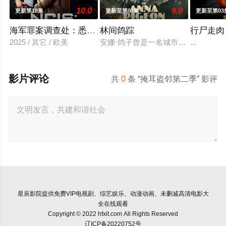
10.0
9.0
更新第18集
更新至第01集
更新至第03
海军罪案调查处：悉尼第三季
林间鸽踪
行尸走肉
2025 / 其它 / 欧美
安娜·鸽子曾是一名城市滑行者，在
...
影片评论
共
0
条 “掩耳盗邻第二季” 影评
星辰影院
提供免费VIP电视剧、综艺娱乐、动漫动画、未删减高清电影大
全在线观看
Copyright © 2022 hfxit.com All Rights Reserved
辽ICP备20220752号