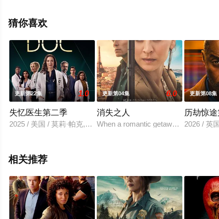
本·利文斯顿,Jameson,Flynn,Lopez,阿里恩·曼迪,詹姆斯·麦
斯登,Geneva,Meredith,奥利维亚·等演员精彩演绎的美国电
猜你喜欢
视剧，大结局剧情已揭晓（已完结），手机免费观看高清
无删减完整版电视剧全集就上星辰影视，更多相关信息可
移步至豆瓣电视剧、电视猫或剧情网等平台了解。
1.0
6.0
更新第22集
更新第04集
更新第08集
失忆医生第二季
消失之人
历劫惊途
2025 / 美国 / 莫莉·帕克,奥玛尔·梅特瓦利,乔恩-迈克尔·埃克尔,
When a romantic getaway to Paris take
2026 /
相关推荐