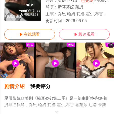
语言：
英语
状态：
已完结
- 免费在线观看
导演：
斯蒂芬妮·莱恩
主演：
乔恩·哈姆,莉娜·霍尔,布雷·布莱尔,迪诺·卡斯特利,朱莉·克莱尔,多诺万·可兰,Mya,Ison,普里亚·
已完结/全集
更新时间：
2026-06-05
在线观看
极速观看


剧情介绍
我要评分
星辰影院欧美剧《掩耳盗邻第二季》是一部由斯蒂芬妮·莱
恩导演执导，乔恩·哈姆,莉娜·霍尔,布雷·布莱尔,迪诺·卡斯
特利,朱莉·克莱尔,多诺万·可兰,Mya,Ison,普里亚·贾恩,李勋,
