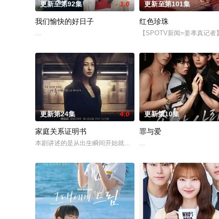
更新至第92集
1.0
更新至第101集
我们愉快的好日子
红色珍珠
...
【SPOTV新闻=姜孝真记
更新第24集
4.0
更新第10集
家庭关系证明书
罪与爱
本剧讲述的是从出生瞬间开始就被打上家庭崩溃烙印的一个孩子
...