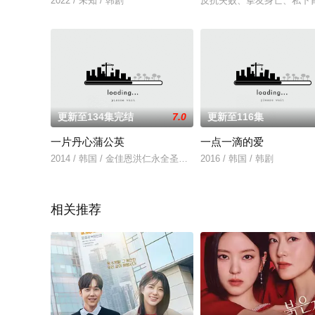
2022 / 未知 / 韩剧
反抗失败、挚友身亡、私下背
更新至134集完结
7.0
更新至116集
一片丹心蒲公英
一点一滴的爱
2014 / 韩国 / 金佳恩洪仁永全圣彬尹善宇
2016 / 韩国 / 韩剧
相关推荐