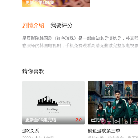
更新至第101集
剧情介绍
我要评分
星辰影院韩国剧《红色珍珠》是一部由知名导演执导，朴真熙,李
彩演绎的韩国电视剧，手机免费观看高清无删减完整版电视
平台了解。
猜你喜欢
更新至06集完结
2.0
已完结
游X关系
鱿鱼游戏第三季