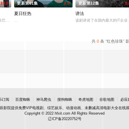
10.0
更新第01集
2.0
更新第12集
5.
夏日狂热
谤法
被现实挡住而受挫的二十几岁，像变成那样的大人的三十几岁的
欧巴是偶像》，是一部浪漫喜剧。讲述进入由前偶像兼CEO李灿领导的公司工
...
该剧讲述了在国内最大的IT企
共
0
条 “红色珍珠” 
S订阅
百度蜘蛛
神马爬虫
搜狗蜘蛛
奇虎地图
谷歌地图
必应
辰影院
提供免费VIP电视剧、综艺娱乐、动漫动画、未删减高清电影大全在线
Copyright © 2022 hfxit.com All Rights Reserved
辽ICP备20220752号