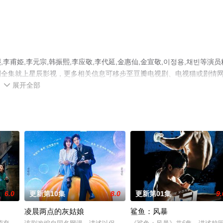
甫姫,李元宗,韩振熙,李应敬,李代延,金惠仙,金宣敬,이정용,채빈等演员
剧全集就上星辰影视，更多相关信息可移步至豆瓣电视剧、电视猫或剧情
展开全部

6.0
更新第10集
8.0
更新第01集
9.
凌晨两点的灰姑娘
鲨鱼：风暴