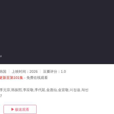
u
韩国
上映时间：
2026
豆瓣评分：
1.0
更新至第101集
- 免费在线观看
李元宗,韩振熙,李应敬,李代延,金惠仙,金宣敬,이정용,채빈
07
极速观看
