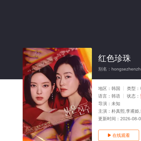
红色珍珠
别名：hongsezhenzh
地区：
韩国
类型：
语言：
韩语
状态：
导演：
未知
主演：
朴真熙,李甫姫,
更新时间：
2026-08-
在线观看
