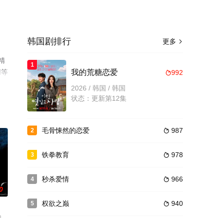
韩国剧排行
更多

精
1
网等
我的荒糖恋爱
992

2026 / 韩国 / 韩国
状态：更新第12集
毛骨悚然的恋爱
987
2

铁拳教育
978
3

秒杀爱情
966
4

0
权欲之巅
940
5
