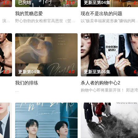
1.0
已完结
10.0
更新至第04集
2.
我的荒糖恋爱
现在不是出轨的问题
者】演员朴真熙将正式展开回归活动。7日，据SPOTV新闻采访，朴真熙将出演K
野心勃勃的女检察官高恩世（贺营 饰）意外失忆，住进拳击教练张泰
以“贩卖幸福家庭形象”赚钱的
1.0
更新第04集
4.0
更新至第06集
6.
我们的排练
杀人者的购物中心2
和面对冷酷的偏见和命运，重新找回自己人生的女性故事。
...
购物中心即将重新开张！ 郑进湾