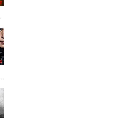
0
BS新日日
河（丁海寅 饰）家中，对方还自称是她的男友。这段剪
网红夫妇，与他们正陷入泥淖般离婚诉讼的医师邻居。
0
（李栋旭 饰）