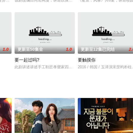
弃。456号玩家成奇勋（李政宰 饰）宛如坠入绝望深渊，但鱿鱼游戏不会因
该剧改编自同名网漫，讲述以保护自己为优先的平凡女人和认为保护
《鲨鱼：风暴》共6集，讲述校
1.0
更新至50集全
1.0
更新至12集已完结
2.
要一起过吗?
要触摸你
此剧讲述讲述手工鞋匠孝燮家四兄弟姊妹，在遇到大楼主人兼富者的继母
2016 / 韩国 / 玉泽演宋昰昀朴