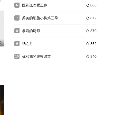
任何人而停止，奇
爱情就是保护自己的财阀三世男人的浪漫喜剧。申贤彬饰演
园暴力的受害者车宇率（金玟锡 饰）成为世界综合格斗冠军的成长故事。
医到孤岛爱上你
886
6

柔美的细胞小将第三季
872
7

暴君的厨师
870
8

0
纸之月
852
9

你和我的警察课堂
840
10

后发生的故事，以愉快的笑容与感动去描述60代 (
柱荧金钟文