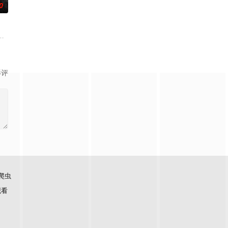
0
作的南多凛，与在那
业里存在着一个恶神。唯一知道真实情况的人是一名少女和一个记者。拥有强力
影评
爬虫
观看