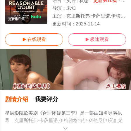
语言：
英语
状态：
更新第10集
- 免费在线观看
导演：
未知
主演：
克里斯托弗·卡萨里诺,伊梅雅格特伊·科伦尼伊乐迪,尤金·伯德,维克多·罗塞克,托比·奥伍梅尔,迈克尔·伊雷,
更新第10集
更新时间：
2025-11-14
在线观看
极速观看


剧情介绍
我要评分
星辰影院欧美剧《合理怀疑第三季》是一部由知名导演执
导，克里斯托弗·卡萨里诺,伊梅雅格特伊·科伦尼伊乐迪,尤
金·伯德,维克多·罗塞克,托比·奥伍梅尔,迈克尔·伊
