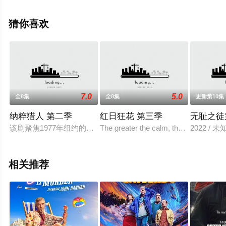
雷,Christopher,Mychael,Watson,西恩·帕特里克·汤玛斯,保
罗·福克斯,Jasmine,Akakpo,Lucas,Pa等演员精彩演绎的美
猜你喜欢
国电视剧，手机免费观看高清无删减完整版电视剧全集就
上星辰影视，更多相关信息可移步至豆瓣电视剧、电视猫
或剧情网等平台了解。
7.0
5.0
全8集
全8集
更新第10集
纳粹猎人 第二季
红日狂花 第三季
无耻之徒
该剧聚焦1977年纽约的一群纳粹猎人，他们发现数百名纳粹高
The greater the calm, the wilder the st
2022 / 未
相关推荐