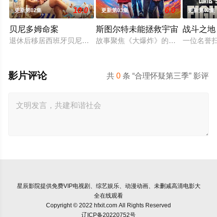
10.0
6.0
更新第02集
更新第03集
更新第02集
贝尼多姆命案
斯图尔特未能拯救宇宙
战斗之地
退休后移居西班牙贝尼多姆经营酒吧的英国前刑警，原以为能过
故事聚焦《大爆炸》的漫画书老板斯
一位名誉
影片评论
共
0
条 “合理怀疑第三季” 影评
星辰影院
提供免费VIP电视剧、综艺娱乐、动漫动画、未删减高清电影大
全在线观看
Copyright © 2022 hfxit.com All Rights Reserved
辽ICP备20220752号