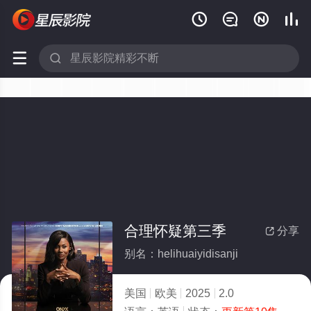






合理怀疑第三季
分享

别名：helihuaiyidisanji
美国
欧美
2025
2.0