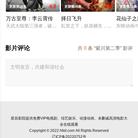
9.0
6.0
更新第08集
更新第06集
更新第22集
万古至尊：李云霄传
择日飞升
花仙子之
天武大陆第三强者，破军武帝古飞扬被世界规则所限，修为困在
乱世之下，妖祟横生，奸佞当道。又
东映动画
影片评论
共
0
条 “紫川第二季” 影评
星辰影院
提供免费VIP电视剧、综艺娱乐、动漫动画、未删减高清电影大
全在线观看
Copyright © 2022 hfxit.com All Rights Reserved
辽ICP备20220752号