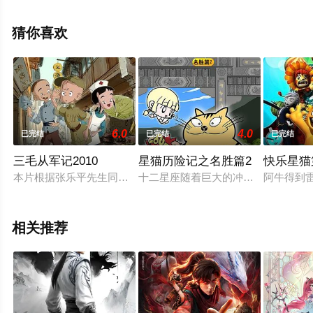
移步至豆瓣动漫、电视猫或剧情网等平台了解。
猜你喜欢
6.0
4.0
已完结
已完结
已完结
三毛从军记2010
星猫历险记之名胜篇2
快乐星猫
本片根据张乐平先生同名漫画《三毛从军记》改编而成。在战争
十二星座随着巨大的冲力四散于中国
阿牛得到
相关推荐