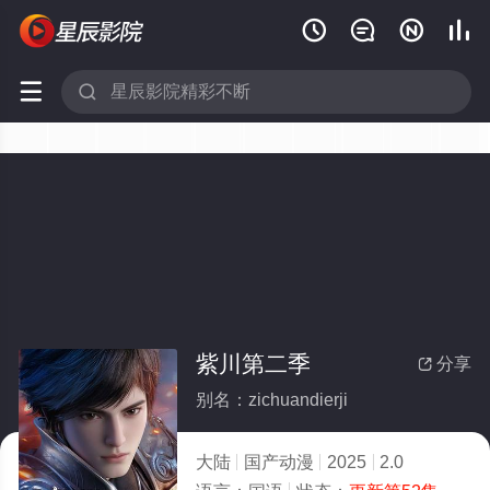






紫川第二季
分享

别名：zichuandierji
大陆
国产动漫
2025
2.0