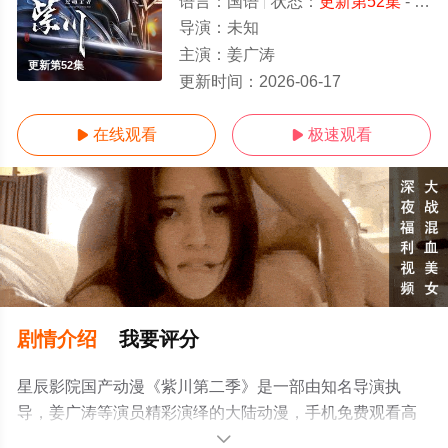
语言：
国语
状态：
更新第52集
- 免费在线观看
导演：
未知
主演：
姜广涛
更新第52集
更新时间：
2026-06-17
在线观看
极速观看


剧情介绍
我要评分
星辰影院国产动漫《紫川第二季》是一部由知名导演执
导，姜广涛等演员精彩演绎的大陆动漫，手机免费观看高
清无删减完整版动漫全集就上星辰影视，更多相关信息可
