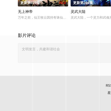
更新第629集
10.0
更新第204集
无上神帝
灵武大陆
万年之前，仙王牧云因持有诛仙图而遭人暗算，残魂沉睡万年之后
灵武大陆，一个灵力和武魂
影片评论
RS
星