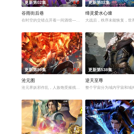
更新第02集
6.0
更新第02集
谷雨街后巷
缔灵爱水心缠
在时空的交错点开着一间酒馆——谷雨街后巷。 无论城市的角落，
大战后，秩序未能恢复，世
更新第89集
7.0
更新第538集
沧元图
逆天至尊
沧元界妖邪作乱，人族饱受摧残，主角孟川自小立下为母复仇的
整个宇宙分为域内宇宙和域