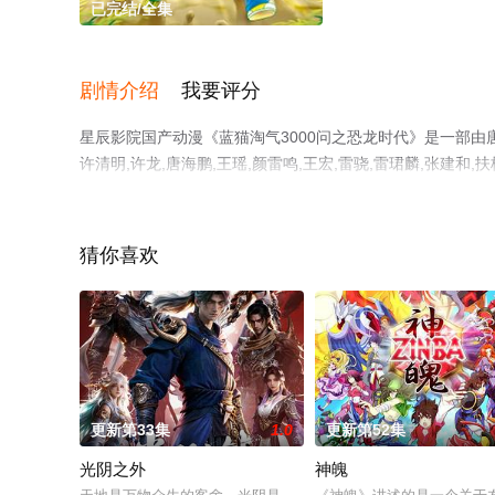
已完结/全集
剧情介绍
我要评分
星辰影院国产动漫《蓝猫淘气3000问之恐龙时代》是一部由唐振国
许清明,许龙,唐海鹏,王瑶,颜雷鸣,王宏,雷骁,雷珺麟,张建和,
员精彩演绎的大陆动漫，大结局剧情已揭晓（已完结），手
豆瓣动漫、电视猫或剧情网等平台了解。
猜你喜欢
更新第33集
1.0
更新第52集
光阴之外
神魄