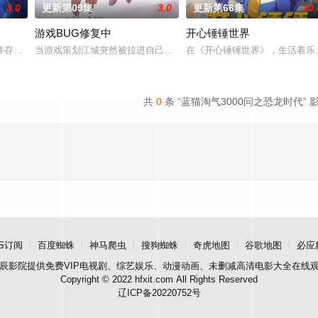
3.0
更新第09集
3.0
更新第66集
10.
游戏BUG修复中
开心锤锤世界
，在天运大陆南云帝国有名的“废物牧云”身上觉醒。牧云初
并存的世界，灵修一念动山河，武者徒手撕天地。星辰镇昔日天才辰天，十岁后
当游戏策划江城突然被拉进自己精心打造的数字世界时，他原本以为
在《开心锤锤世界》，生活着乐
共
0
条 “蓝猫淘气3000问之恐龙时代” 
S订阅
百度蜘蛛
神马爬虫
搜狗蜘蛛
奇虎地图
谷歌地图
必应
辰影院
提供免费VIP电视剧、综艺娱乐、动漫动画、未删减高清电影大全在线
Copyright © 2022 hfxit.com All Rights Reserved
辽ICP备20220752号