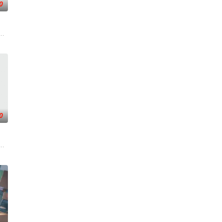
0
变——她不再是被守
入佛门）、辽国女粉丝耶律云（原型为高丽使者之子金富轼
伐罗天，剑斩诛邪永定乾坤，万道争锋吾为主率!
0
凡间。 在宇宙中，
下一秒竟然血流成河……明明是爱民如子的君王下一秒竟然变成嗜血凶兽……“明