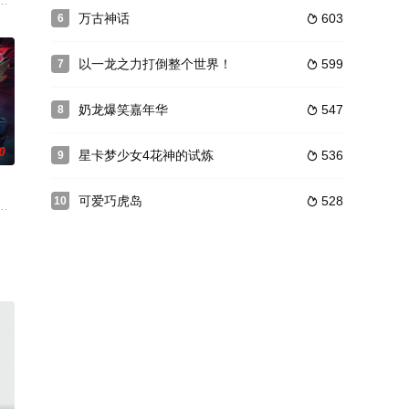
国，成为可以和神魄
也会回归。
婕为了救伙伴从天界跌落到了海底世界阿拉德大陆，由此经历了一系列令她快
万古神话
603
6

以一龙之力打倒整个世界！
599
7

奶龙爆笑嘉年华
547
8

0
星卡梦少女4花神的试炼
536
9

可爱巧虎岛
528
10

疾乱、剑锋争鸣，
与恐怖为底色的世界，成为了“克莱恩”。
中土大陆繁衍生息。然而，神界的光魂与暗魂之争，也将龙族牵连其中。龙族