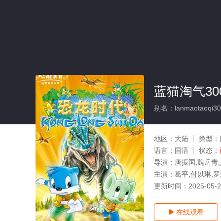
蓝猫淘气30
别名：lanmaotaoqi300
地区：
大陆
类型：
语言：
国语
状态：
导演：
唐振国,魏岳青,
主演：
葛平,付以琳,罗
更新时间：
2025-05-
在线观看
