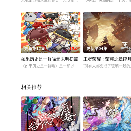
天地是万物众生的客舍，光阴是古往今来的过客。苍天残面张开
《神魄》讲述的是一个关于
更新第12集
10.0
更新第04集
如果历史是一群喵元末明初篇
王者荣耀：荣耀之章碎
《如果历史是一群喵》是一部以华夏历史为主线的非严谨萌系动
“所有人都变成了琉璃一般的
相关推荐