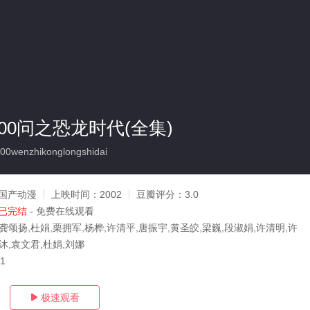
00问之恐龙时代(全集)
0wenzhikonglongshidai
国产动漫
上映时间：
2002
豆瓣评分：
3.0
已完结
- 免费在线观看
龚颂扬,杜娟,栗拥军,杨桦,许清平,唐振宇,黄圣皎,梁巍,段淑娟,许清明,许
沐,袁文君,杜娟,刘娜
21
极速观看
