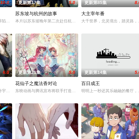
10.0
更新第17集
5.0
更新第85集
8.
苏东坡与杭州的故事
大主宰年番
还是繁星坠落的荒漠， 穿过现实的迷宫，欢迎光临“谷雨
界陷入混乱。混沌从深渊崛起，黑暗如潮水般吞噬大地……缔默完成了命运的蜕
本片以苏东坡晚年第二次赴任杭州，与老友佛印（一心想将苏东坡渡
大千世界，北灵境出，踏灵路，
6.0
更新第21集
5.0
更新第14集
5.
花仙子之魔法香对论
百日成王
誓言，以镜湖道院为起点，凭借坚毅无畏的心志与利落果决的刀
外宇宙，两个宇宙彼此为敌，域外宇宙由天魔统治，域内宇宙分为神界，仙界，
东映动画与腾讯宣布将联手打造『花仙子』全新动画
明明上一秒还其乐融融的餐厅，