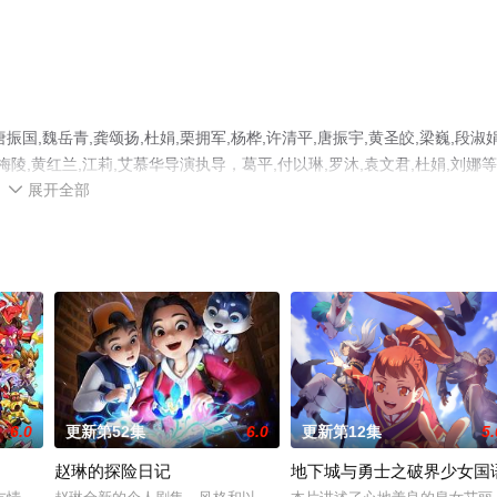
,魏岳青,龚颂扬,杜娟,栗拥军,杨桦,许清平,唐振宇,黄圣皎,梁巍,段淑娟
扶梅陵,黄红兰,江莉,艾慕华导演执导，葛平,付以琳,罗沐,袁文君,杜娟,刘娜
展开全部
机免费观看高清无删减完整版动漫全集就上星辰影视，更多相关信息可移

6.0
更新第52集
6.0
更新第12集
5.
赵琳的探险日记
地下城与勇士之破界少女国