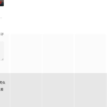
0
武魂沉寂、灵海枯竭
能在这片熟悉的地方游刃有余。然而，令他震惊的是，游戏
观善良的少年锤锤和他性格各异的家人朋友们，他们在日常琐事中脑洞大开，
影评
爬虫
观看