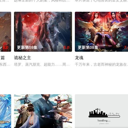
诡异之眼，所视之处生灵涂炭，化为永恒的禁区。末世之中，因
友情和勇气的故事。主人公天宇从现实世界被召唤到一个神奇的国度——托里亚
赵琳全新的个人剧集，风格和以前的熊出没剧集完全不同，同时虎妞
本片讲述了心地善良的皇女艾丽
9.0
更新第09集
5.0
更新第08集
7.
月篇
诡秘之主
龙魂
画，作品以风趣幽默的语言对历史事件进行了重新解读，更容易
东西，然后他们都消失了……“ 长安惊现幻境危机，各方势力潜滋暗长，马蹄
塔罗、蒸汽朋克、超能力……周明瑞自异世界而来，加入了这个以疯狂
千万年来，古老而神秘的龙族在