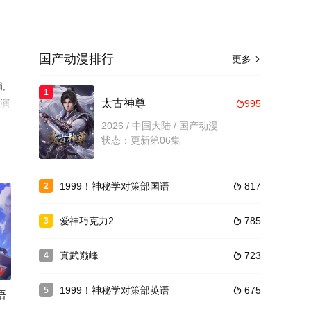
国产动漫排行
更多

,
1
等演
太古神尊
995

步至
2026 / 中国大陆 / 国产动漫
状态：更新第06集
1999！神秘学对策部国语
817
2

爱神巧克力2
785
3

真武巅峰
723
4

0
1999！神秘学对策部英语
675
5

语