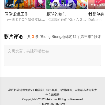
2.0
5.0
已完结
更新至20260805期
更新至2026
偶像派遣工作
踢球的她们
我是单身
由一线 K POP 偶像实际前往各种真实职场，代替辛苦工作的
《踢球的她们(Kick A Goal)
Defco
影片评论
共
0
条 “Biong Biong地球游戏厅第三季” 影评
星辰影院
提供免费VIP电视剧、综艺娱乐、动漫动画、未删减高清电影大
全在线观看
Copyright © 2022 hfxit.com All Rights Reserved
辽ICP备20220752号