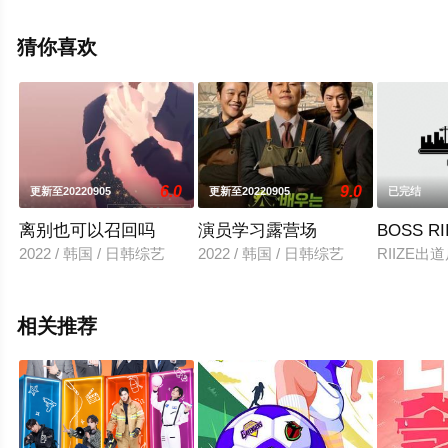
结），手机免费观看高清无删减完整版综艺节目就上星辰
影视，更多相关信息可移步至豆瓣综艺、电视猫或剧情网
猜你喜欢
等平台了解。
6.0
9.0
更新至20220905
更新至20220905
已完结
离别也可以召回吗
演员学习露营场
BOSS RI
2022 / 韩国 / 日韩综艺
2022 / 韩国 / 日韩综艺
RIIZE
相关推荐