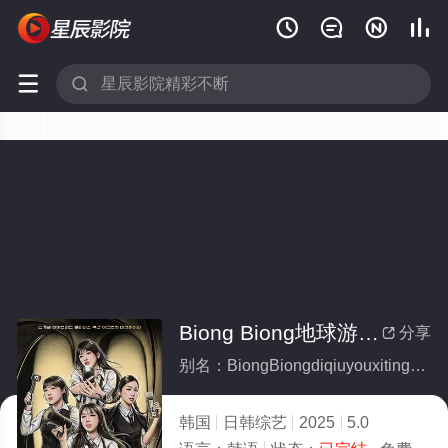






Biong Biong地球游戏厅第三季(全集)
分享

别名：BiongBiongdiqiuyouxitingdisanji
韩国
日韩综艺
2025
5.0