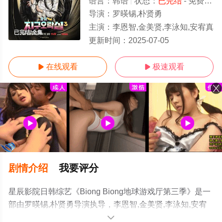
语言：
韩语
状态：
已完结
- 免费在线观看
导演：
罗暎锡,朴贤勇
主演：
李恩智,金美贤,李泳知,安宥真
已完结/全集
更新时间：
2025-07-05
在线观看
极速观看


剧情介绍
我要评分
星辰影院日韩综艺《Biong Biong地球游戏厅第三季》是一
部由罗暎锡,朴贤勇导演执导，李恩智,金美贤,李泳知,安宥
真等演员精彩演绎的韩国综艺，大结局剧情已揭晓（已完
