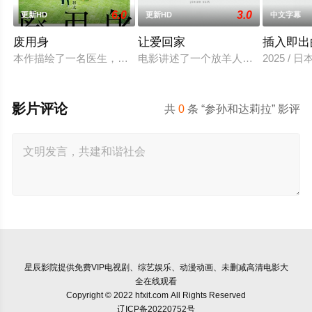
6.0
3.0
更新HD
更新HD
中文字幕
废用身
让爱回家
插入即出
本作描绘了一名医生，因一种围绕“废用身”——因瘫痪等原因已
电影讲述了一个放羊人吴鑫，为两只
2025 / 
影片评论
共
0
条 “参孙和达莉拉” 影评
星辰影院
提供免费VIP电视剧、综艺娱乐、动漫动画、未删减高清电影大
全在线观看
Copyright © 2022 hfxit.com All Rights Reserved
辽ICP备20220752号