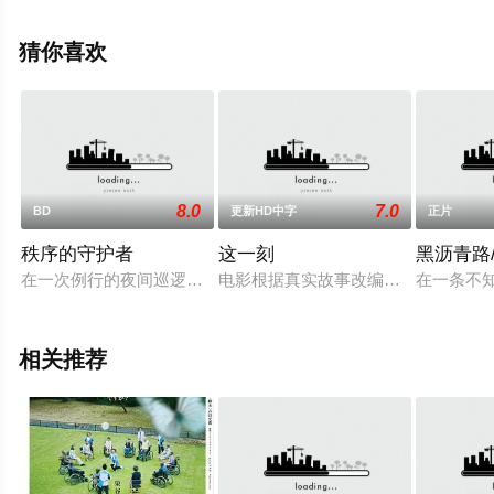
手机免费观看高清无删减完整版电影大全就上星辰影视，
更多相关信息可移步至豆瓣电影、电视猫或剧情网等平台
猜你喜欢
了解。
8.0
7.0
BD
更新HD中字
正片
秩序的守护者
这一刻
黑沥青路
在一次例行的夜间巡逻，警察朱莉和西蒙不慎伤了一个副局长的
电影根据真实故事改编，是一部用社
在一条不
相关推荐