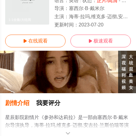
语言：
英语
状态：
正片/高清
- 免费在线观看
导演：
塞西尔·B·戴米尔
主演：
海蒂·拉玛,维克多·迈彻,安吉拉·兰斯伯瑞
1-1全集/大结局
更新时间：
2023-07-20
在线观看
极速观看


剧情介绍
我要评分
星辰影院剧情片《参孙和达莉拉》是一部由塞西尔·B·戴米
尔导演执导，海蒂·拉玛,维克多·迈彻,安吉拉·兰斯伯瑞等演
员精彩演绎的美国电影，大结局剧情已揭晓（1-1全集），
