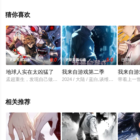
免费观看高清无删减完整版动漫全集就上星辰影视，更多
相关信息可移步至豆瓣动漫、电视猫或剧情网等平台了
猜你喜欢
解。
9.0
5.0
更新至第39集
更新至第40集
已完结
地球人实在太凶猛了
我来自游戏第二季
我来自游
孟超重生，发现自己做贡献就能变强大，于是重来一世的男主拳
2024 / 大陆 / 蓝白,谈维康,张洋,亓
带着上一
相关推荐