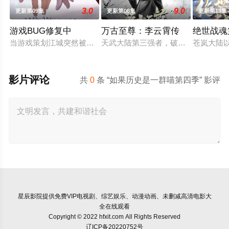
3.0
9.0
更新第09集
更新第08集
更新第13集
游戏BUG修复中
万古至尊：李云霄传
绝世战魂
当游戏策划江城突然被拉进自己精心打造的数字世界时，他原本
天武大陆第三强者，破军武帝古飞扬
苍岚大陆
影片评论
共
0
条 “如果历史是一群喵第四季” 影评
星辰影院
提供免费VIP电视剧、综艺娱乐、动漫动画、未删减高清电影大
全在线观看
Copyright © 2022 hfxit.com All Rights Reserved
辽ICP备20220752号