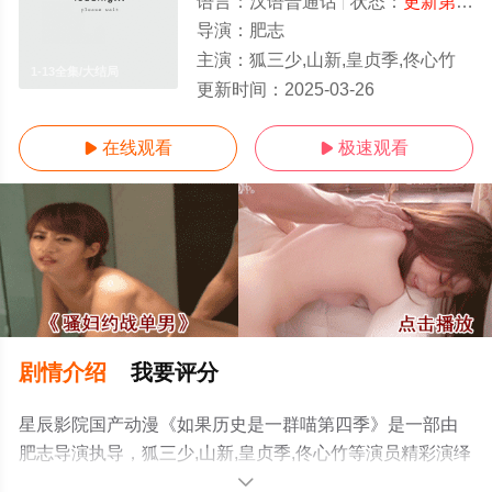
语言：
汉语普通话
状态：
更新第13集
导演：
肥志
主演：
狐三少,山新,皇贞季,佟心竹
1-13全集/大结局
更新时间：
2025-03-26
在线观看
极速观看


剧情介绍
我要评分
星辰影院国产动漫《如果历史是一群喵第四季》是一部由
肥志导演执导，狐三少,山新,皇贞季,佟心竹等演员精彩演绎
的中国大陆动漫，大结局剧情已揭晓（1-13全集），手机
