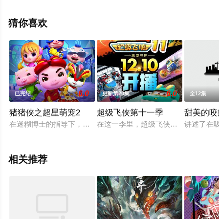
视，更多相关信息可移步至豆瓣动漫、电视猫或剧情网等
平台了解。
猜你喜欢
6.0
6.0
已完结
更新第20集
全12集
猪猪侠之超星萌宠2
超级飞侠第十一季
甜美的咬
在迷糊博士的指导下，猪猪侠与各种奇异的外星人接触相识，他
在这一季里，超级飞侠们都升级成为
讲述了在
相关推荐