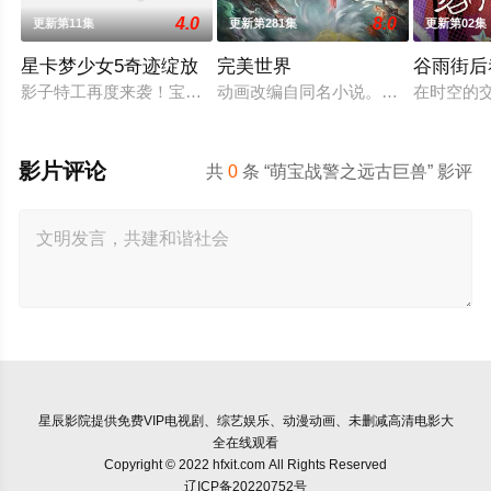
4.0
8.0
更新第11集
更新第281集
更新第02集
星卡梦少女5奇迹绽放
完美世界
谷雨街后
影子特工再度来袭！宝石族精灵竟然成了关键所在！东方桃子与
动画改编自同名小说。他为修道而生
在时空的
影片评论
共
0
条 “萌宝战警之远古巨兽” 影评
星辰影院
提供免费VIP电视剧、综艺娱乐、动漫动画、未删减高清电影大
全在线观看
Copyright © 2022 hfxit.com All Rights Reserved
辽ICP备20220752号