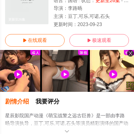
语言：
国语
状态：
更新至26集
- 免费在线观看
导演：
李路旸
主演：
豆丁,可乐,可诺,石头
更新至26集
更新时间：
2023-09-23
在线观看
极速观看


剧情介绍
我要评分
星辰影院国产动漫《萌宝战警之远古巨兽》是一部由李路
旸导演执导，豆丁,可乐,可诺,石头等演员精彩演绎的国产动
漫，手机免费观看高清无删减完整版动漫全集就上星辰影
