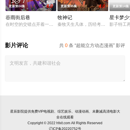
6.0
4.0
更新第04集
更新第95集
更新第14集
谷雨街后巷
牧神记
星卡梦少
在时空的交错点开着一间酒馆——谷雨街后巷。 无论城市的角落
秦牧天生凡体，历经考验成为天魔教
影子特工
影片评论
共
0
条 “超能立方动态漫画” 影评
星辰影院
提供免费VIP电视剧、综艺娱乐、动漫动画、未删减高清电影大
全在线观看
Copyright © 2022 hfxit.com All Rights Reserved
辽ICP备20220752号