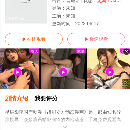
语言：
普通话
状态：
更新至33集
- 
导演：
未知
主演：
未知
更新至33集
更新时间：
2023-06-17
在线观看
极速观看


剧情介绍
我要评分
星辰影院国产动漫《超能立方动态漫画》是一部由知名导
演执导，众多演员精彩演绎的内地动漫，手机免费观看高
清无删减完整版动漫全集就上星辰影视，更多相关信息可
