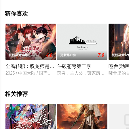
移步至豆瓣动漫、电视猫或剧情网等平台了解。
猜你喜欢
4.0
7.0
更新至第94集
更新第12集
更新至第12
全民转职：驭龙师是最弱职业？动态漫
斗破苍穹第二季
哑舍(动画
2025 / 中国大陆 / 国产动漫
萧炎，主人公，萧家历史上空前绝后的
哑舍里的
相关推荐