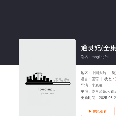
通灵妃(全集
别名：tonglingfei
地区：
中国大陆
类
语言：
国语
状态：
导演：
李豪凌
主演：
染音若茶,云鹤
更新时间：
2025-03-
在线观看
