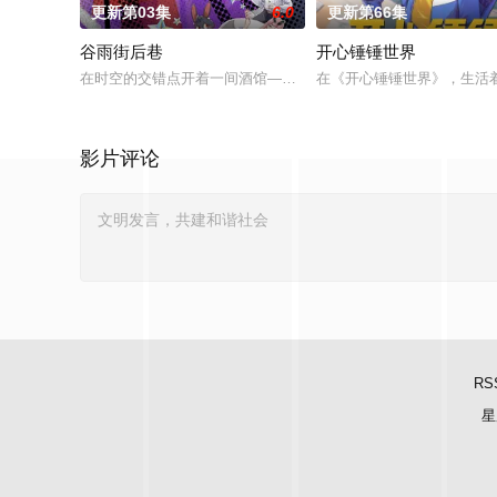
更新第03集
6.0
更新第66集
谷雨街后巷
开心锤锤世界
在时空的交错点开着一间酒馆——谷雨街后巷。 无论城市的角落，
在《开心锤锤世界》，生活
影片评论
RS
星