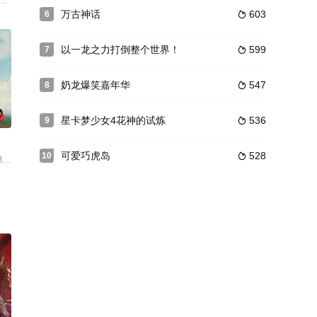
量，净化了受污染的
也叫做该动画的第二部。《百变马丁》保留了上一系列风趣
灭，魔暗罪恶怎了结？忘机绝，半生恩仇剑上雪。殉道血，一战乾坤仙魔决。
万古神话
603
6

以一龙之力打倒整个世界！
599
7

奶龙爆笑嘉年华
547
8

0
星卡梦少女4花神的试炼
536
9

可爱巧虎岛
528
10

快速成长的冒险事件
的拼装特工队成员。为了成为优秀的拼装特工，他们在迷糊
80后，在父亲因病去世后，离开老家在大城市工作。得知村子要进行拆迁棚改