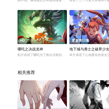
由中央广播电视总台央视动漫集团出品的动画片《故事奶奶》第二季
讲述了三个可爱又有各种小
HD
2.0
更新第12集
哪吒之决战龙神
地下城与勇士之破界少
影片讲述了哪吒为了救出活祭的小孩，杀死龙三太子。因而惹怒
本片讲述了心地善良的皇女
相关推荐