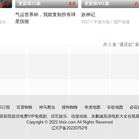
10.0
更新第21集
5.0
更新第441集
2.
气运世界杯，我能复制所有球
妖神记
星技能
还是繁星坠落的荒漠， 穿过现实的迷宫，欢迎光临“谷雨
着乐观善良的少年锤锤和他性格各异的家人朋友们，他们在日常琐事中脑洞大开
2017 / 中国大陆 / 国产动漫
平行世界，足球胜负直接绑定国运。Z国连年战败，国运衰微，民生凋
共
0
条 “通灵妃” 
S订阅
百度蜘蛛
神马爬虫
搜狗蜘蛛
奇虎地图
谷歌地图
必应
辰影院
提供免费VIP电视剧、综艺娱乐、动漫动画、未删减高清电影大全在线
Copyright © 2022 hfxit.com All Rights Reserved
辽ICP备20220752号