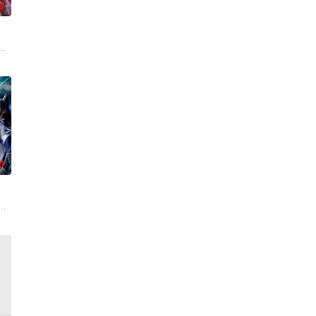
0
，借助神霄宫主曲红
缘之下，他觉醒太古战神之魂，从此逆天改命。他横扫宗门
古往今来的过客。苍天残面张开诡异之眼，所视之处生灵涂炭，化为永恒的禁
0
命的草头神欺压百姓
，不想，他才刚将剑武魂修炼成雏形，未婚妻姬漫夭就趁机夺走了他的武魂，