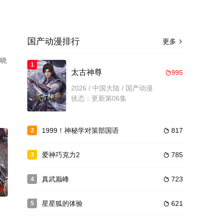
国产动漫排行
更多

揭晓
1
太古神尊
995

2026 / 中国大陆 / 国产动漫
状态：更新第06集
1999！神秘学对策部国语
817
2

爱神巧克力2
785
3

真武巅峰
723
4

0
星星狐的体验
621
5
