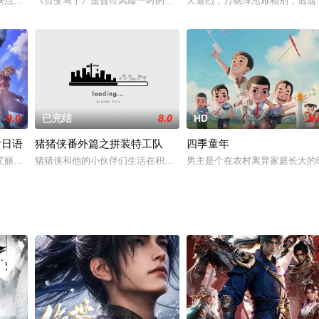
于2022年2月4日登陆少儿频道播出。相比第一季以孩
缺点的孩子为救父母，在故事奶奶的教导下，克服困难，打败了波波头的邪恶力
《百变马丁》是曾经风靡一时的电视动画片《马丁的早晨》的续集，
天道烈，万物浑沦难相别；逍遥
9.0
已完结
8.0
HD
9.
女日语
猪猪侠番外篇之拼装特工队
四季童年
了龙神，被龙神所伤，断掉一臂。最终在太乙真人的帮助下，塑
艾丽婕为了救伙伴从天界跌落到了海底世界阿拉德大陆，由此经历了一系列令她
猪猪侠和他的小伙伴们生活在积木世界里，他们是迷糊老师精心挑选
男主是个在农村离异家庭长大的