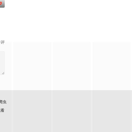
0
，以充满趣味的方式
敝。穿越成国足替补的林锋绑定“球星技能复刻”系统，
影评
爬虫
观看