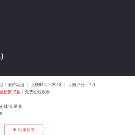
)
型：
国产动漫
上映时间：
2018
豆瓣评分：
7.0
更新第15集
- 免费在线观看
追,林强,星潮
29
极速观看
