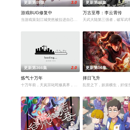
更新第09集
3.0
更新第08集
游戏BUG修复中
万古至尊：李云霄传
当游戏策划江城突然被拉进自己精心打造的数字世界时，他原本
天武大陆第三强者，破军武
更新第366集
2.0
更新第06集
炼气十万年
择日飞升
十万年前，天岚宗叱咤修真界，宗内弟子皆是天骄，所向披靡。
乱世之下，妖祟横生，奸佞