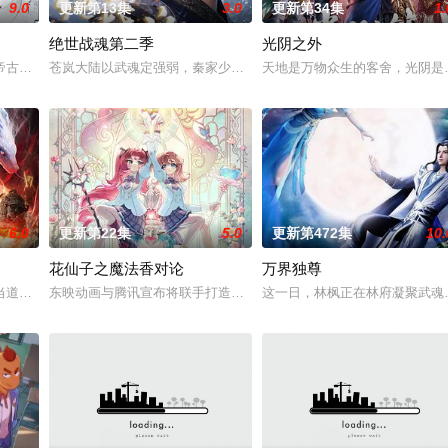
9.0
更新第13集
3.0
更新第34集
1.
绝世战魂第二季
光阴之外
以为能在这片熟悉的地方游刃有余。然而，令他震惊的是，游戏
帝古飞扬被世界规则所限，修为困在九天武帝境多年，难以突破。为了摆脱困境
苍岚大陆以武魂定强弱，秦家少主秦南本是废魂之身，受尽冷眼。机
天地是万物众生的客舍，光阴是
6.0
更新第22集
5.0
更新第472集
10.
花仙子之魔法香对论
万界独尊
唯独开山弟子徐阳一直是炼气期，为突破修为早日飞升，徐阳闭
当道。又值幽界入侵，人、幽两界势力荼毒人间，捕蛇者许应因看不惯为幽界卖
东映动画与腾讯宣布将联手打造『花仙子』全新动画
这一日，林枫正在林府凝聚武魂