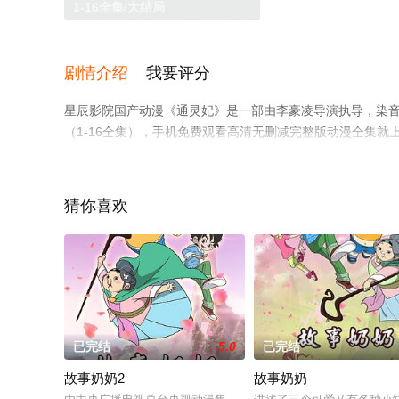
1-16全集/大结局
剧情介绍
我要评分
星辰影院国产动漫《通灵妃》是一部由李豪凌导演执导，染音
（1-16全集），手机免费观看高清无删减完整版动漫全集
解。
猜你喜欢
已完结
5.0
已完结
故事奶奶2
故事奶奶