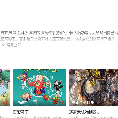
若茶,云鹤追,林强,星潮等演员精彩演绎的中国大陆动漫，大结局剧情已
就上星辰影视，更多相关信息可移步至豆瓣动漫、电视猫或剧情网等平台了
展开全部

9.0
已完结
9.0
更新至第13集
6.
百变马丁
霹雳天机2仙魔决