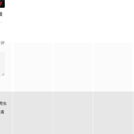
0
漫
地死亡峡谷。必死无疑的秦尘，却意外触发神秘古剑的力量
2020年7月7日这一天不断轮回。他曾肆意放纵做尽恶事，也绝望暴走以各种
影评
爬虫
观看