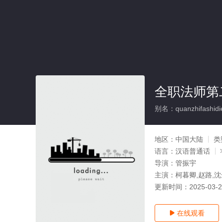
全职法师第
别名：quanzhifashidie
地区：
中国大陆
类
语言：
汉语普通话
导演：
管振宇
主演：
柯暮卿,赵路,
更新时间：
2025-03-
在线观看
