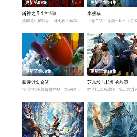
更新第09集
6.0
更新至第04集
斩神之凡尘神域Ⅱ
李熊猫
沧南危机解决后，林七夜完成津南山为期一年的守夜人集训考核，
《苍兰诀》导演王昕+《咒
更新至第06集
10.0
更新至第16集
胶囊计划奇迹
苏东坡与杭州的故事
“奇迹”代表着超越常规、突破限制，达到某种非凡成就，往往伴随
本片以苏东坡晚年第二次赴