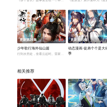
《饼干警长》故事发生在一个神奇的食品王国，王国里居住着各
《星辰变》第37集即为《星
更新第26集
8.0
更新第60集
少年歌行海外仙山篇
动态漫画·徒弟个个是大
季
行到水穷处，坐看云起时。雷家堡一战后，雷家家主战死，剑仙
收服十万年前的诸天大佬们
相关推荐