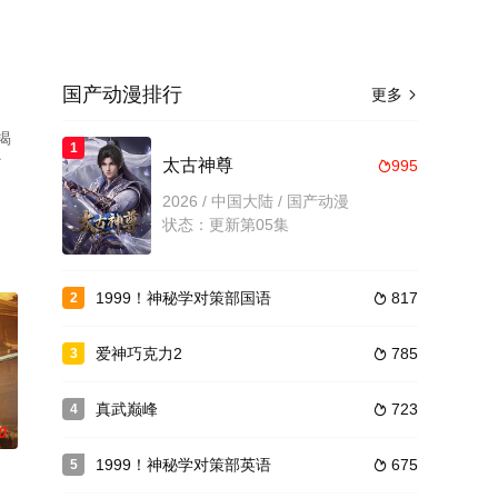
国产动漫排行
更多

揭
1
了
太古神尊
995

2026 / 中国大陆 / 国产动漫
状态：更新第05集
1999！神秘学对策部国语
817
2

爱神巧克力2
785
3

真武巅峰
723
4

0
1999！神秘学对策部英语
675
5
