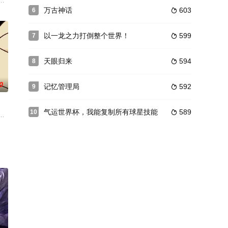
族各分得一张逆央
家要成为一名出色的魔法师。崇尚科学的世界变成了崇尚魔
王凡，本是黄金学院的一名普通学员，为给兄长复仇，而戴上了银色虎王面具
万古神话
603
6

以一龙之力打倒整个世界！
599
7

天眼归来
594
8

0
记忆管理局
592
9

气运世界杯，我能复制所有球星技能
589
10

想修炼成精为故事主线，配合其他角色日常间的趣事组成
造出了他的“二维萌宠”功夫兔与菜包狗，从此他们便过上了兔飞狗跳、相爱相杀