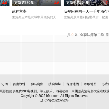
8.0
更新第680集
3.0
更新至第274集
7.
武神主宰
我被困在同一天一千年动态
，成了一个炼气士。为了修得长生不老且能在残酷的洪荒安身立
主角秦尘本是武域中最顶尖的天才强者，却遭歹人暗算，陨落大陆禁
主角吴辰穿越到新世界后，被困在
共
0
条 “全职法师第二季” 
S订阅
百度蜘蛛
神马爬虫
搜狗蜘蛛
奇虎地图
谷歌地图
必应
辰影院
提供免费VIP电视剧、综艺娱乐、动漫动画、未删减高清电影大全在线
Copyright © 2022 hfxit.com All Rights Reserved
辽ICP备20220752号