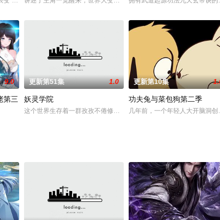
种各样的饼干人，他们单纯而善良，快乐地生活着，不按常理出
辰变 第四季》第1集。九剑仙府，危机四伏，秦羽在立儿的陪同下与龙族，魔
讲述了主角一觉醒来，世界大变。熟悉的高中传授的是魔法，告诉大
拥有武道起源功法九天玄帝诀的
9.0
更新第51集
1.0
更新第10集
1.
佬第三
妖灵学院
功夫兔与菜包狗第二季
陨落，萧瑟强行使用内力导致自身生命垂危。为挽救萧瑟，众人
这个世界生存着一群孜孜不倦修炼“觉醒”化形的妖灵！以主人公长豆
几年前，一个年轻人大开脑洞创
为徒，并拯救她们，修复崩坏的时间线，高冷道尊带领女徒弟们的冒险旅程。