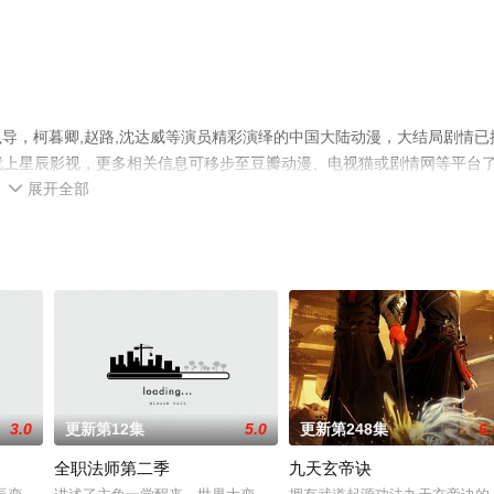
导，柯暮卿,赵路,沈达威等演员精彩演绎的中国大陆动漫，大结局剧情已
集就上星辰影视，更多相关信息可移步至豆瓣动漫、电视猫或剧情网等平台
展开全部

3.0
更新第12集
5.0
更新第248集
6.
全职法师第二季
九天玄帝诀