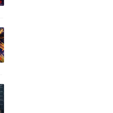
0
” 体质，是“游魂圈”公认的 “人体快捷酒店
顾长歌穿越到玄幻
0
高丽使者之子金富轼
甚至要被夺去神子身份，贬入凡间。直到他与主角相遇融为
集医药费碰瓷，不料遇到不按套路出牌的女司机，被撞之后的叶不凡无意中穿