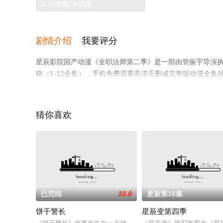
1-12全集/大结局
剧情介绍
我要评分
星辰影院国产动漫《全职法师第二季》是一部由管振宇导演执
晓（1-12全集），手机免费观看高清无删减完整版动漫全
解。
猜你喜欢
已完结
10.0
更新第16集
饼干警长
星辰变第四季