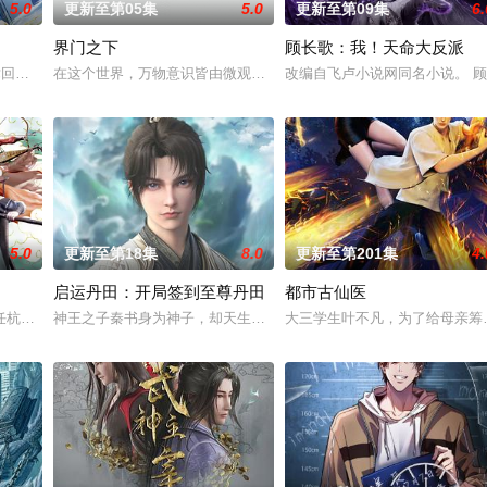
5.0
更新至第05集
5.0
更新至第09集
6.
界门之下
顾长歌：我！天命大反派
成为了正式的守夜人后，重回136小队，与伙伴再度开启一
术回战》总作监西位辉实，联手打造国风武侠与星际科幻对撞的高燃新番！
在这个世界，万物意识皆由微观粒⼦构成，而岚海少年林野天生自带 “招魂
改编自飞卢小说网同名小说。 
5.0
更新至第18集
8.0
更新至第201集
4.
启运丹田：开局签到至尊丹田
都市古仙医
着一种神秘感，让人们产生敬畏和好奇。这10支故事里，
任杭州，与老友佛印（一心想将苏东坡渡入佛门）、辽国女粉丝耶律云（原型为
神王之子秦书身为神子，却天生凡体凡命，受尽天道界众人部夷厌弃
大三学生叶不凡，为了给母亲筹