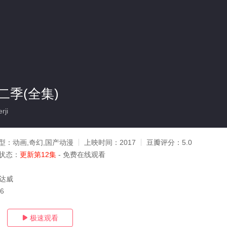
二季(全集)
rji
型：
动画,奇幻,国产动漫
上映时间：
2017
豆瓣评分：
5.0
状态：
更新第12集
- 免费在线观看
沈达威
26
极速观看
