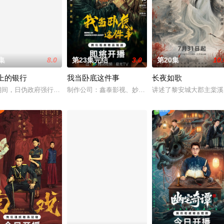
集
8.0
第23集完结
3.0
第20集
10.
上的银行
我当卧底这件事
长夜如歌
，郭子剑因不满演习流于形式，假传指令要求真打实抗，虽引
生企业，实业报国的故事。甲午战争后，国家蒙羞，张謇虽高中状元，却渴望寻
期间，日伪政府强行推广、使用由“中国准备银行”发行的伪钞货币。根据党中央
制作公司：鑫泰影视、妙笔华章 题材：警匪、反诈 规格
讲述了黎安城大郡主棠溪