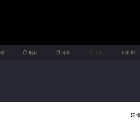
报错
刷新
分享
上集
下集




排
