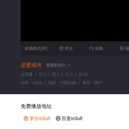
剧场模式[开]
评论
线路



逆爱成河
电视剧简介

点击量 | 日:1 | 周:3 | 月:3 | 总:50
年份：2026
地区：中国大陆
类型：国产
免费播放地址

茅台m3u8

百度m3u8