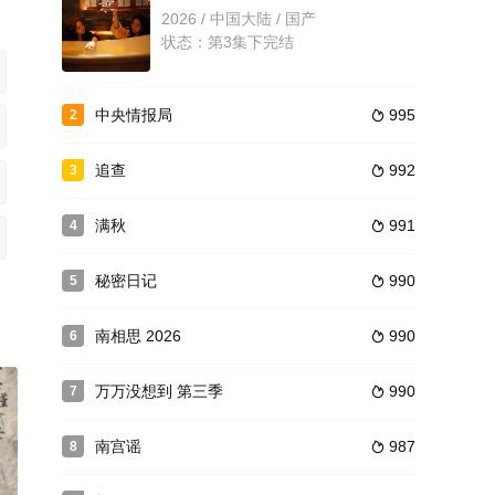
状态：已完结
2026 / 中国大陆 / 国产
状态：第3集下完结
猎罪赤怨
2026 / 中国大陆 / 国产
中央情报局
995
2

状态：更新第24集
追查
992
3

满秋
991
4

秘密日记
990
5

南相思 2026
990
6

万万没想到 第三季
990
7

南宫谣
987
8
