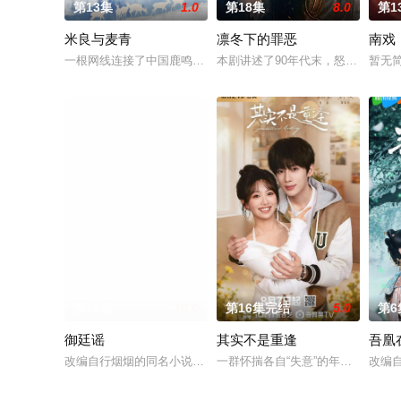
第13集
1.0
第18集
8.0
第1
米良与麦青
凛冬下的罪恶
南戏
一根网线连接了中国鹿鸣村和英国牛津，麦香通过视频向米良宣
本剧讲述了90年代末，怒河市刑侦
暂无
第20集
10.0
第16集完结
5.0
第6
御廷谣
其实不是重逢
吾凰
改编自行烟烟的同名小说。孟廷辉，大平王朝有史以来个以女子
一群怀揣各自“失意”的年轻人，在
改编