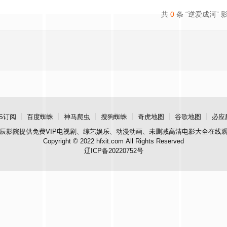
共
0
条 “逆爱成河” 
S订阅
百度蜘蛛
神马爬虫
搜狗蜘蛛
奇虎地图
谷歌地图
必应
辰影院
提供免费VIP电视剧、综艺娱乐、动漫动画、未删减高清电影大全在线
Copyright © 2022 hfxit.com All Rights Reserved
辽ICP备20220752号