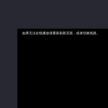
如果无法在线播放请重新刷新页面，或者切换线路。
视频加载速度跟网速有关，请耐心等待几秒钟。
正在播放：逆爱成河 - 第01集
提醒
不要轻易相信视频中的广告，谨防上当受骗!