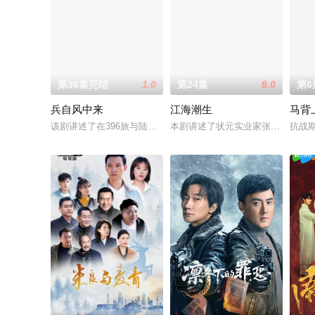
第36集完结
1.0
第24集
8.0
第6
兵自风中来
江海潮生
马背
该剧讲述了在396旅与陆军步兵学院联合举办的小型军事演习中
本剧讲述了状元实业家张謇创办大
抗战