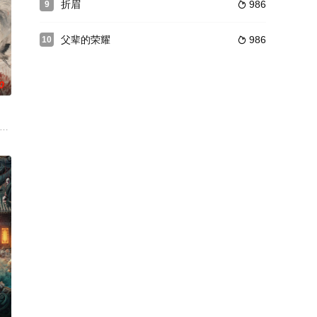
折眉
986
9

父辈的荣耀
986
10

0
求强国之路。
指示，高景波、徐邵梁、孙希光和黄鹰等
：15分钟X24集 拍摄地点：广东 出品人：郑伟、梁可青、孟
槿与烈云峥之间曲折动人的情感，以及他们在复杂局势中坚守初心、勇敢面对