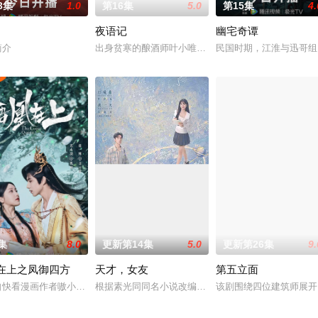
3集
1.0
第16集
5.0
第15集
4.
夜语记
幽宅奇谭
告：婚不结了。鹿鸣村开了锅，村民大骂麦香是叛徒。麦香是婚
支队在无普及监控、无DNA鉴定技术的支持下，通过摸排、勘查等传统刑侦手段
简介
出身贫寒的酿酒师叶小唯遭遇爱人程桉、恩师林晚媚的
民国时期，江淮与迅哥组
集
8.0
更新第14集
5.0
更新第26集
9.
在上之凤御四方
天才，女友
第五立面
进士科三元及第入翰林院的奇女子。十年前的她被他从死人堆里
沿海小城南安相遇相知，他们决心各展所长创办旅行社。他们以当地的特色人文
自快看漫画作者嗷小泽的独家连载漫画《吾凰在上》。现代少女奚圆（姜贞羽 
根据素光同同名小说改编。江逾白长大以后，林知夏忽
该剧围绕四位建筑师展开