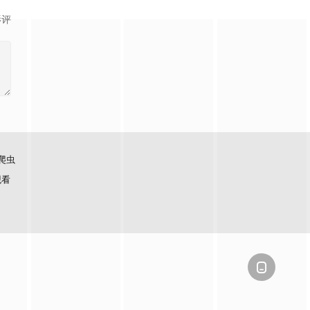
影评
爬虫
观看
