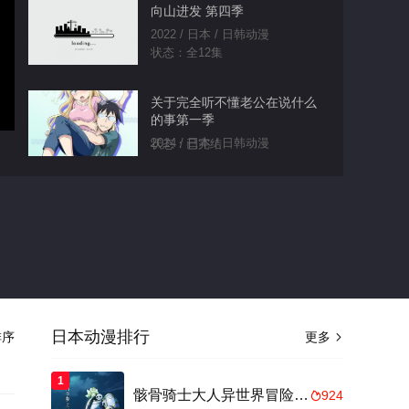
向山进发 第四季
2022 / 日本 / 日韩动漫
状态：全12集
关于完全听不懂老公在说什么
的事第一季
2014 / 日本 / 日韩动漫
状态：已完结
侵略！乌贼娘OAD
2012 / 日本 / 日韩动漫
状态：已完结
星之人
2016 / 日本 / 日韩动漫
状态：HD
日本动漫排行
序
更多

再造人卡辛
1
骸骨骑士大人异世界冒险中Ⅱ
924

2008 / 日本 / 日韩动漫