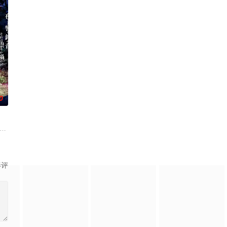
0
“盲饮”
孩子获得了名为“拉姆斯”的特殊能力
处，那一片禁止入内的区域里，存在着被口口相传为“窥之生厄、亵之招祟”的“
们说出「这边交给我，你们先走吧！」，
影评