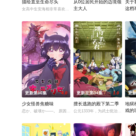
描绘直至生命尽头
从0位居民开始的边境领
关于
主大人
这档
女高中生安海相非常喜欢看漫画，尤其是 ☆野0 的《机器太与
因长期在战争中活跃，而被称为〝
举办
更新第06集
4.0
更新至第04集
1.0
更新
少女怪兽焦糖味
擅长逃跑的殿下第二季
地狱
戏的
恋か、破壊か――。 原因不明の病に悩まされて
公元1333年，为武士统治日本奠
界无
在无