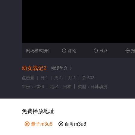
剧场模式[开]
评论
线路



幼女战记2
动漫简介

点击量 | 日:1 | 周:1 | 月:1 | 总:603
年份：2026
地区：日本
类型：日韩动漫
免费播放地址

量子m3u8

百度m3u8