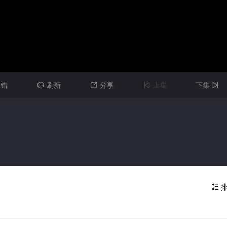
报错
刷新
分享
上集
下集




排
