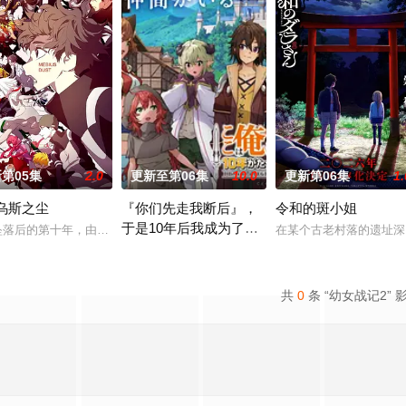
第05集
2.0
更新至第06集
10.0
更新第06集
1.
乌斯之尘
『你们先走我断后』，
令和的斑小姐
于是10年后我成为了传
世以后，留下了价值20亿日圆的丰厚遗产和一封遗书。在遗书中他宣布，只有以
坠落后的第十年，由于巨大结晶释放出的神秘粒子“梅比乌斯之尘”的影响，一部分
在某个古老村落的遗址深
说
面对庞大的魔神大军，为了回避全灭危机，勒库对伙伴
共
0
条 “幼女战记2” 