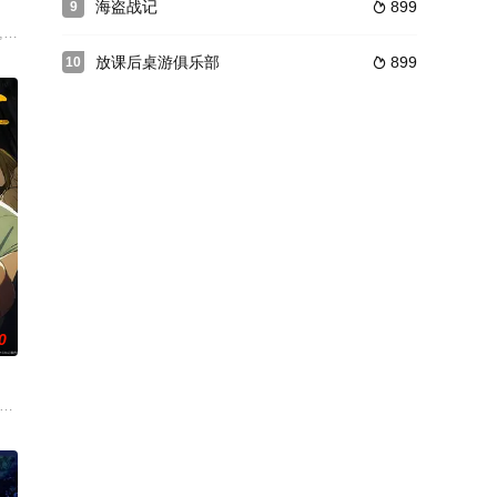
海盗战记
899
9

万梨阿,菊池正美,三田友子,辻勉,中泽弥生
世界「人魔共荣圈」迈进。跨越种族之间的
放课后桌游俱乐部
899
10

0
废物兽人！ 因为缺乏伦
攻略本，没有论坛。连练级都是赌上性命
保护队友的职业。然而，与其他防御职业相比，其性能缺乏灵活性，攻击