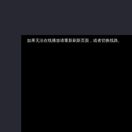
如果无法在线播放请重新刷新页面，或者切换线路。
视频加载速度跟网速有关，请耐心等待几秒钟。
正在播放：幼女战记2 - 第01集
提醒
不要轻易相信视频中的广告，谨防上当受骗!