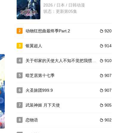
状态：已完结
2026 / 日本 / 日韩动漫
状态：更新第05集
航海王
1999 / 日本 / 日韩动漫
动物狂想曲最终季Part.2
920
2

状态：更新至1061集
银翼超人
914
3

关于邻家的天使大人不知不觉把我惯成了废人这档子事第二季
910
4

暗芝居第十七季
907
5

火圣旅团999.9
907
6

武装神姬 月下天使
905
7

恋物语
902
8

0