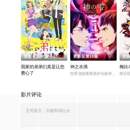
更新至第06集
10.0
更新至第18集
7.0
更新
我家的弟弟们真是让您
神之水滴
梅比
费心了
世界顶级葡萄酒评论家神咲丰多香去
陨石
高一结束的春假，糸因为母亲再婚而搬家。 但让
影片评论