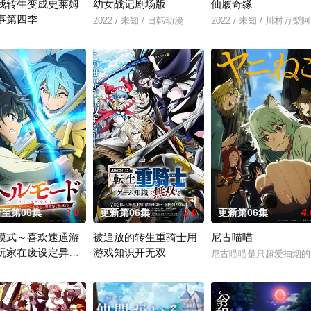
我转生变成史莱姆
幼女战记剧场版
仙履奇缘
事第四季
狸太》。国文老师手岛斥责她是浪费生命、声称漫画都是虚构
2022 / 未知 / 日韩动漫
2022 / 未知 / 川村
救国英雄〞的男人——迪亚斯。
开国祭并与各国缔结邦交的魔国联邦，开始朝着实现人类与魔物能够共同生活的
至第06集
3.0
更新第06集
2.0
更新第06集
4.
模式～喜欢速通游
被追放的转生重骑士用
尼古喵喵
玩家在废设定异世
游戏知识开无双
定基石的镰仓幕府，因其所信任的幕臣——足利尊氏的谋反而宣告灭亡。
尼古喵喵是只超爱抽烟的
双～第2季
名网络游戏的世界中，转生到最高难度“地狱模式”的前废人玩家少年亚莲。没有
“重骑士”——那是一个以防御为主，吸引敌人攻击以