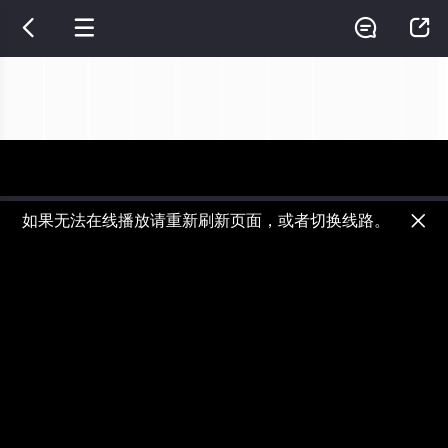




如果无法在线播放请重新刷新页面，或者切换线路。

视频加载速度跟网速有关，请耐心等待几秒钟。
正在播放：一招一食 - 第01集
提醒
不要轻易相信视频中的广告，谨防上当受骗!