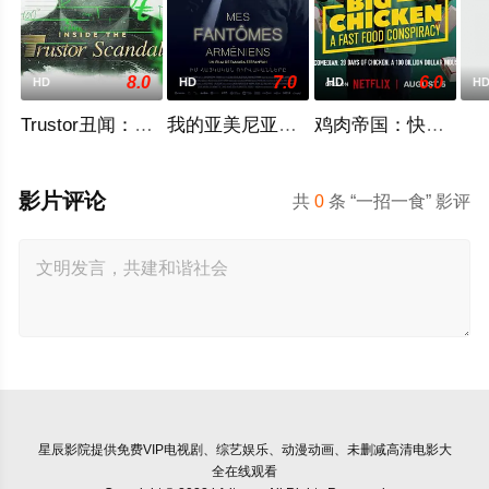
8.0
7.0
6.0
HD
HD
HD
H
Trustor丑闻：瑞典金融案内幕
我的亚美尼亚幽灵
鸡肉帝国：快餐阴谋
影片评论
共
0
条 “一招一食” 影评
星辰影院
提供免费VIP电视剧、综艺娱乐、动漫动画、未删减高清电影大
全在线观看