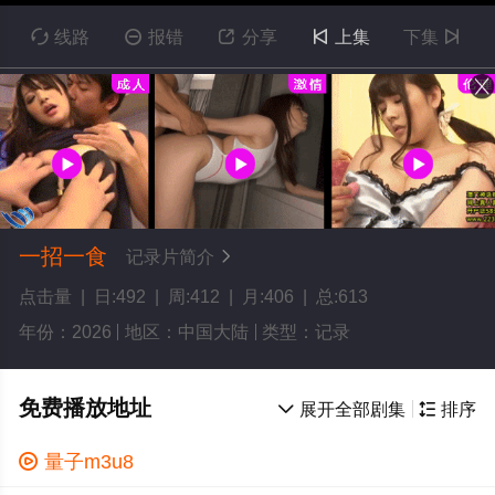

线路

报错

分享

上集
下集

一招一食
记录片简介

点击量 | 日:492 | 周:412 | 月:406 | 总:613
年份：2026
地区：中国大陆
类型：记录
免费播放地址

展开全部剧集

排序

量子m3u8