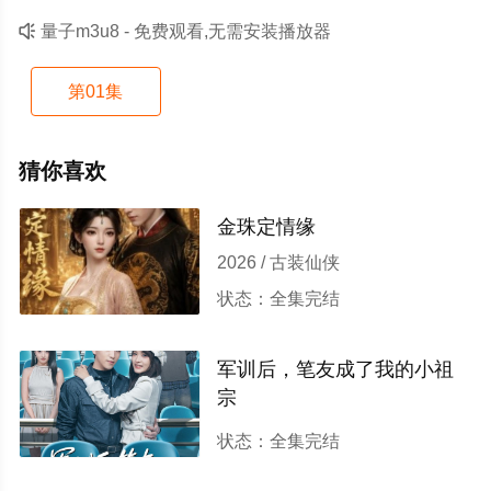

量子m3u8 - 免费观看,无需安装播放器
第01集
猜你喜欢
金珠定情缘
2026 / 古装仙侠
状态：全集完结
军训后，笔友成了我的小祖
宗
0 / 短剧
状态：全集完结