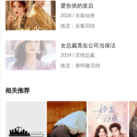
爱告状的皇后
2026 / 古装仙侠
状态：全集完结
女总裁竟在公司当保洁
2024 / 言情总裁
状态：第95集完结
相关推荐