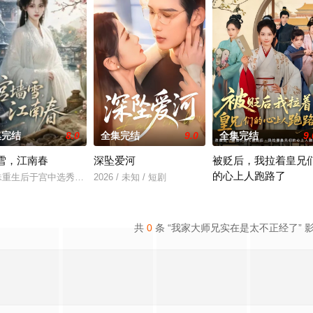
集完结
8.0
全集完结
9.0
全集完结
9.
雪，江南春
深坠爱河
被贬后，我拉着皇兄
的心上人跑路了
时光默默筹谋。她温柔接纳穿越而来的池麦，倾尽心力创办女子
珠重生后于宫中选秀时识破嫡姐戚玉妍的构陷，凭借医理学识与投壶绝技获皇后
2026 / 未知 / 短剧
，原本是个对太子略带恋爱脑的“怪力甜心”。直到宫宴请赏，她意外听到了身
2026 / 未知 / 短剧
共
0
条 “我家大师兄实在是太不正经了” 