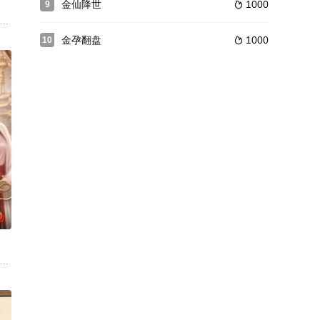
金仙降世
1000
9

婚约。她入宫觐见皇后，在琼华宴上以箫声
管，收服穷奇、白泽等上古凶兽，后与双生姐姐灵渊相认，逐步揭开万年
友应付母亲催婚，谁知壁纸男主许墨竟是母亲资助长大的优秀门生。为圆谎，
香水生意聚
金孕翻盘
1000
10

0
萧府，谨守礼
中含恨而终。一朝重生她决心改写命运，只为自己而活。很快她发现，前
极好，被父亲送往敌国和亲，本是肩负卧底重任。可她满心只有美食，传递的
。她勤恳修行，渐渐把正道宗门当成了家。