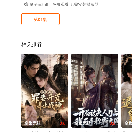
量子m3u8 - 免费观看,无需安装播放器

第01集
相关推荐
全集完结
8.0
全集完结
9.0
全