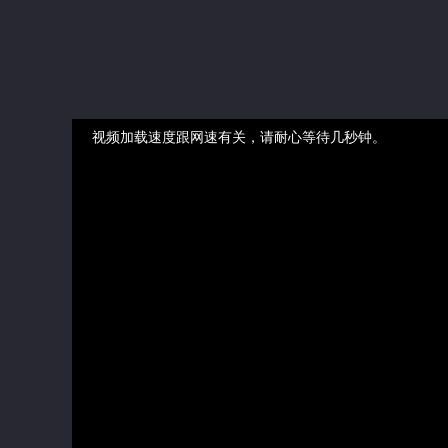
视频加载速度跟网速有关，请耐心等待几秒钟。
正在播放：我家大师兄实在是太不正经了 - 第01集
提醒
不要轻易相信视频中的广告，谨防上当受骗!
如果无法在线播放请重新刷新页面，或者切换线路。