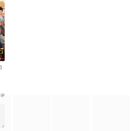
0
们
赏识并结盟。她步步为营，相继扳倒幕后黑
边穿书丫鬟
影评