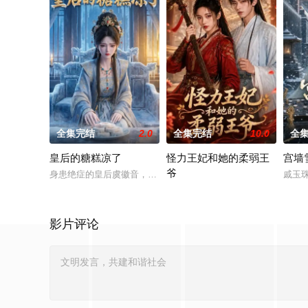
全集完结
2.0
全集完结
10.0
全
皇后的糖糕凉了
怪力王妃和她的柔弱王
宫墙
爷
身患绝症的皇后虞徽音，没有困于后宫情爱，而是用生命最后的
戚玉
大洲第一女力士、将军府嫡女楚羡微
影片评论