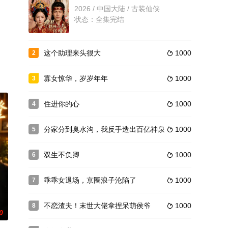
0 / 短剧
状态：已完结
2026 / 中国大陆 / 古装仙侠
状态：全集完结
明月别枝
2026 / 古装仙侠
这个助理来头很大
1000
2

状态：全集完结
寡女惊华，岁岁年年
1000
3

住进你的心
1000
4

分家分到臭水沟，我反手造出百亿神泉
1000
5

双生不负卿
1000
6

乖乖女退场，京圈浪子沦陷了
1000
7

不恋渣夫！末世大佬拿捏呆萌侯爷
1000
8

0