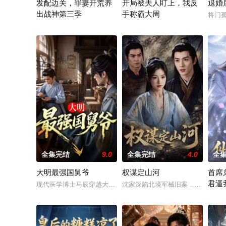
发配边关，罪妻开荒养
开局被夫人盯上，我反
退婚
出战神第三季
手称霸大周
将门
大靖连旱两年，粮荒四起，战火燃遍辽东。末世后勤员苏禾穿成
现代特种兵陈玄穿越大周，开局沦为
全集完结
9.0
全集完结
4.0
全
大明最强国舅爷
权谋定山河
首席
君逼
现代医学博士马辰穿越大明，意外从河中钓起奄奄一息的已故皇
沈家深陷北境军械旧案，满门蒙冤
魔道