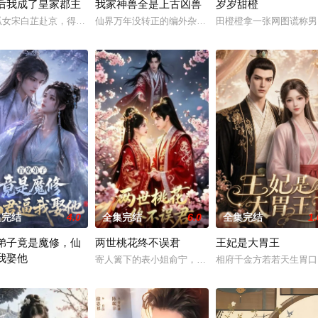
后我成了皇家郡主
我家神兽全是上古凶兽
岁岁甜橙
孤女宋白芷赴京，得知未婚夫谢时景另有意中人，当即主动登门退婚，利落斩断
仙界万年没转正的编外杂役仙官灵汐成为编外神兽局主
田橙橙拿一张网图谎称男
丫鬟，给军户为妻。姐妹极力表现，力争抢个优秀男儿，而她只
将军府必死炉鼎，身份卑微却不认命。他凭现代厨艺打开局面，以VIP酒楼、
集完结
4.0
全集完结
6.0
全集完结
1.
弟子竟是魔修，仙
两世桃花终不误君
王妃是大胃王
我娶他
长孙朱雄英。凭借高超医术将其救活后，两人以兄弟相称隐居市
。为查清真相、洗刷家族冤屈，沈星洛改换洛明止的全新身份重回神都。她蛰伏
寄人篱下的表小姐俞宁，在前世与表哥宴衡的压抑婚姻
相府千金方若若天生胃口
之女沈昭奉命潜入青云剑宗卧底，原以为三月便可归乡，谁知一待便是二十三年