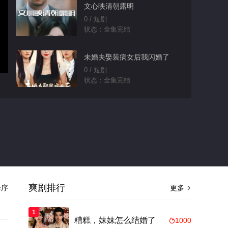
文心映清朝露明
0 / 短剧
状态：全集完结
未婚夫娶装病女后我闪婚了
0 / 短剧
状态：全集完结
这样恋着多喜欢
0 / 短剧
状态：全集完结
系统迟到百年，莫欺老夫老年
穷
0 / 短剧
状态：已完结
爽剧排行
序
更多

穿书成恶毒女配，我给情敌当
1
僚机
糟糕，妹妹怎么结婚了
1000
