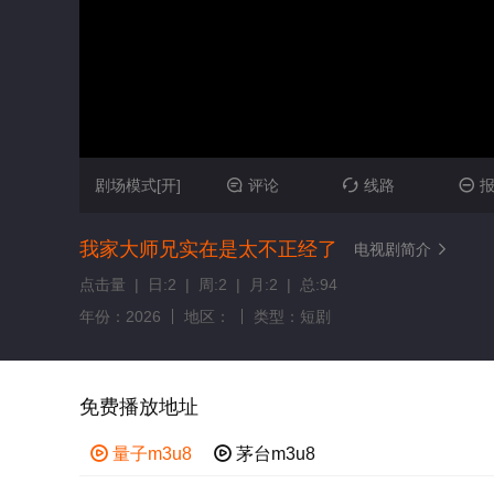
剧场模式[开]
评论
线路



我家大师兄实在是太不正经了
电视剧简介

点击量 | 日:2 | 周:2 | 月:2 | 总:94
年份：2026
地区：
类型：短剧
免费播放地址

量子m3u8

茅台m3u8