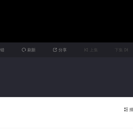
报错
刷新
分享
上集
下集




排
